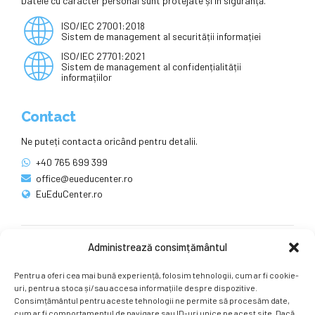
Datele cu caracter personal sunt protejate și în siguranță.
ISO/IEC 27001:2018
Sistem de management al securității informației
ISO/IEC 27701:2021
Sistem de management al confidențialității
informațiilor
Contact
Ne puteți contacta oricând pentru detalii.
+40 765 699 399
office@eueducenter.ro
EuEduCenter.ro
Administrează consimțământul
Rețele sociale
Pentru a oferi cea mai bună experiență, folosim tehnologii, cum ar fi cookie-
Ne puteți găsi și pe rețelele sociale.
uri, pentru a stoca și/sau accesa informațiile despre dispozitive.
Consimțământul pentru aceste tehnologii ne permite să procesăm date,
cum ar fi comportamentul de navigare sau ID-uri unice pe acest site. Dacă