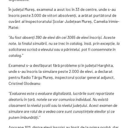
În județul Mureș, examenul a avut loc în 33 de centre, unde s-au
înscris peste 3.000 de viitori absolvenți, a arătat purtătorul de
cuvânt al Inspectoratului Școlar Județean Mureș, Camelia Irimie-
Matei:
”Au fost absenți 390 de elevi din cei 3065 de elevi înscriși. Aceste
note, la finalul simulării, nu se trec în catalog, însă, prin excepție, la
solicitarea scrisă a elevului sau a părintelui, pot fi consemnate în
catalog.”
Examenul s-a desfășurat fără probleme și în județul Harghita,
unde s-au înscris la simulare peste 2.000 de elevi, a declarat
pentru Radio Târgu Mureș, inspectorul școlar general adjunct,
Cristinel Glodeanu:
”Evaluarea este o evaluare digitalizată, lucrările sunt repartizate
aleatoriu în țară, notele se vor comunica individual. Nu există
clasament la nivelul școlii sau la nivelul județului. Acest examen de
simulare are rolul de a vedea care sunt cunoștințele elevilor și ce
putem îmbunătăți.”
Aproape 10% dintre elevii înscriși au lipsit de la prima probă, dar