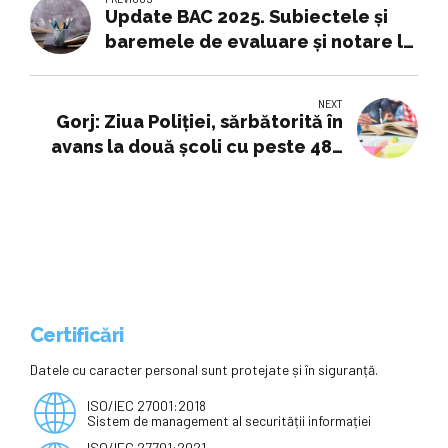
Update BAC 2025. Subiectele și
baremele de evaluare și notare la
română / Ce a fost dificil
NEXT
Gorj: Ziua Poliției, sărbătorită în
avans la două școli cu peste 480
de elevi
Certificări
Datele cu caracter personal sunt protejate și în siguranță.
ISO/IEC 27001:2018
Sistem de management al securității informației
ISO/IEC 27701:2021