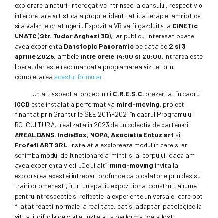
explorare a naturii interogative intrinseci a dansului, respectiv o
interpretare artistica a propriei identitatii, a terapiei amniotice
si a valentelor atingerii. Expozitia VR va fi gazduita la
CINETic
UNATC
(
Str. Tudor Arghezi 3B
), iar publicul interesat poate
avea experienta
Danstopic Panoramic
pe data de
2 si 3
aprilie 2025
, ambele
între orele 14:00 si 20:00
. Intrarea este
libera, dar este recomandata programarea vizitei prin
completarea
acestui formular
.
Un alt aspect al proiectului
C.R.E.S.C.
prezentat în cadrul
ICCD
este instalatia performativa
mind-moving
, proiect
finantat prin Granturile SEE 2014-2021 în cadrul Programului
RO-CULTURA, realizata în 2023 de un colectiv de parteneri
AREAL DANS
,
IndieBox
,
NOPA
,
Asociatia Entuziart
si
Profeti ART SRL
. Instalatia exploreaza modul în care s-ar
schimba modul de functionare al mintii si al corpului, daca am
avea experienta vietii „Celuilalt”.
mind-moving
invita la
explorarea acestei întrebari profunde ca o calatorie prin desisul
trairilor omenesti, într-un spatiu expozitional construit anume
pentru introspectie si reflectie la experiente universale, care pot
fi atat reactii normale la realitate, cat si adaptari patologice la
situatii dificile de viata. Instalatia performativa a fost