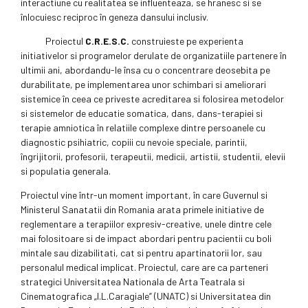
interactiune cu realitatea se influenteaza, se hranesc si se
înlocuiesc reciproc în geneza dansului inclusiv.
Proiectul
C.R.E.S.C.
construieste pe experienta
initiativelor si programelor derulate de organizatiile partenere în
ultimii ani, abordandu-le însa cu o concentrare deosebita pe
durabilitate, pe implementarea unor schimbari si ameliorari
sistemice în ceea ce priveste acreditarea si folosirea metodelor
si sistemelor de educatie somatica, dans, dans-terapiei si
terapie amniotica în relatiile complexe dintre persoanele cu
diagnostic psihiatric, copiii cu nevoie speciale, parintii,
îngrijitorii, profesorii, terapeutii, medicii, artistii, studentii, elevii
si populatia generala.
Proiectul vine într-un moment important, în care Guvernul si
Ministerul Sanatatii din Romania arata primele initiative de
reglementare a terapiilor expresiv-creative, unele dintre cele
mai folositoare si de impact abordari pentru pacientii cu boli
mintale sau dizabilitati, cat si pentru apartinatorii lor, sau
personalul medical implicat. Proiectul, care are ca parteneri
strategici Universitatea Nationala de Arta Teatrala si
Cinematografica „I.L.Caragiale” (UNATC) si Universitatea din