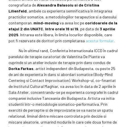
coregrafiata de
Alexandra Balasoiu si de Cristina
Lilienfeld
, ambele cu experienta semnificativa în integrarea
practicilor somatice, a metodologiilor terapeutice si a dansului
contemporan.
mind-moving
va avea loc pe
coridoarele de la
etajul 2 din UNATC
,
între orele 16 si 19
, pe data de
3 aprilie
2025
. Intrarea este libera, în limita locurilor disponibile, care
pot fi rezervate de doritori prin completarea
acestui formular
.
Nu în ultimul rand, Conferinta Internationala ICCD în cadrul
panelului de terapie curatoriat de Valentina De Piante va
cuprinde si un atelier inclusiv de terapie prin dans condus de
Dorka Farkas
, artist independent din Budapesta, cu peste 25
de ani de experienta în dans si abordari somatice (Body-Mind
Centering si Contact Improvisation). Workshop-ul, co-finantat
de Institutul Cultural Maghiar, va avea loc în data de 2 aprilie în
Sala Atelier, concentrandu-se pe experienta coregrafei în cadrul
companiei inclusive Tanceania din Budapesta. Artista va initia
studentii într-o metodologie somatico-performativa. Prin
exercitii de perceptie si de improvizatie se va naste un spatiu
relational, liminal dintre miscare controlata prin decizie si
miscare aleatorie, urmarind modurile în care cele doua forme de