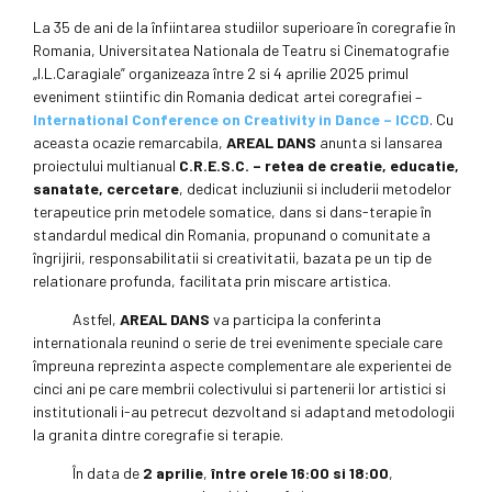
La 35 de ani de la înfiintarea studiilor superioare în coregrafie în
Romania, Universitatea Nationala de Teatru si Cinematografie
„I.L.Caragiale” organizeaza între 2 si 4 aprilie 2025 primul
eveniment stiintific din Romania dedicat artei coregrafiei –
International Conference on Creativity in Dance – ICCD
. Cu
aceasta ocazie remarcabila,
AREAL DANS
anunta si lansarea
proiectului multianual
C.R.E.S.C. – retea de creatie, educatie,
sanatate, cercetare
, dedicat incluziunii si includerii metodelor
terapeutice prin metodele somatice, dans si dans-terapie în
standardul medical din Romania, propunand o comunitate a
îngrijirii, responsabilitatii si creativitatii, bazata pe un tip de
relationare profunda, facilitata prin miscare artistica.
Astfel,
AREAL DANS
va participa la conferinta
internationala reunind o serie de trei evenimente speciale care
împreuna reprezinta aspecte complementare ale experientei de
cinci ani pe care membrii colectivului si partenerii lor artistici si
institutionali i-au petrecut dezvoltand si adaptand metodologii
la granita dintre coregrafie si terapie.
În data de
2 aprilie
,
între orele 16:00 si 18:00
,