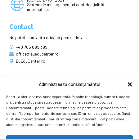
Sistem de management al confidențialității
informațiilor
Contact
Ne puteți contacta oricând pentru detalii.
+40 765 699 399
office@eueducenter.ro
EuEduCenter.ro
Administrează consimțământul
Rețele sociale
Pentru a oferi cea mai bună experiență, folosim tehnologii, cum ar fi cookie-
Ne puteți găsi și pe rețelele sociale.
uri, pentru a stoca și/sau accesa informațiile despre dispozitive.
Consimțământul pentru aceste tehnologii ne permite să procesăm date,
cum ar fi comportamentul de navigare sau ID-uri unice pe acest site. Dacă
nu îți dai consimțământul sau îți retragi consimțământul dat poate avea
afecte negative asupra unor anumite funcționalități și funcții.