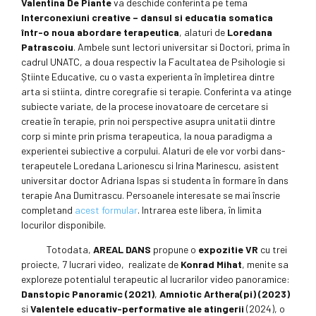
Valentina De Piante
va deschide conferinta pe tema
Interconexiuni creative – dansul si educatia somatica
într-o noua abordare terapeutica
, alaturi de
Loredana
Patrascoiu
. Ambele sunt lectori universitar si Doctori, prima în
cadrul UNATC, a doua respectiv la Facultatea de Psihologie si
Știinte Educative, cu o vasta experienta în împletirea dintre
arta si stiinta, dintre coregrafie si terapie. Conferinta va atinge
subiecte variate, de la procese inovatoare de cercetare si
creatie în terapie, prin noi perspective asupra unitatii dintre
corp si minte prin prisma terapeutica, la noua paradigma a
experientei subiective a corpului. Alaturi de ele vor vorbi dans-
terapeutele Loredana Larionescu si Irina Marinescu, asistent
universitar doctor Adriana Ispas si studenta în formare în dans
terapie Ana Dumitrascu. Persoanele interesate se mai înscrie
completand
acest formular
. Intrarea este libera, în limita
locurilor disponibile.
Totodata,
AREAL DANS
propune o
expozitie VR
cu trei
proiecte, 7 lucrari video, realizate de
Konrad Mihat
, menite sa
exploreze potentialul terapeutic al lucrarilor video panoramice:
Danstopic Panoramic (2021)
,
Amniotic Arthera(pi) (2023)
si
Valentele educativ-performative ale atingerii
(2024), o