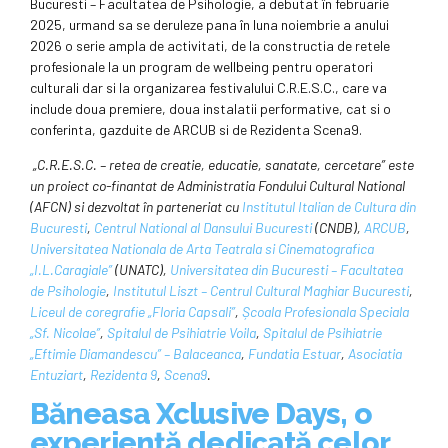
Bucuresti – Facultatea de Psihologie, a debutat în februarie
2025, urmand sa se deruleze pana în luna noiembrie a anului
2026 o serie ampla de activitati, de la constructia de retele
profesionale la un program de wellbeing pentru operatori
culturali dar si la organizarea festivalului C.R.E.S.C., care va
include doua premiere, doua instalatii performative, cat si o
conferinta, gazduite de ARCUB si de Rezidenta Scena9.
„C.R.E.S.C. – retea de creatie, educatie, sanatate, cercetare” este
un proiect co-finantat de Administratia Fondului Cultural National
(AFCN) si dezvoltat în parteneriat cu
Institutul Italian de Cultura din
Bucuresti
,
Centrul National al Dansului Bucuresti
(CNDB),
ARCUB
,
Universitatea Nationala de Arta Teatrala si Cinematografica
„I.L.Caragiale”
(UNATC),
Universitatea din Bucuresti – Facultatea
de Psihologie
,
Institutul Liszt – Centrul Cultural Maghiar Bucuresti
,
Liceul de coregrafie „Floria Capsali”
,
Școala Profesionala Speciala
„Sf. Nicolae”
,
Spitalul de Psihiatrie Voila
,
Spitalul de Psihiatrie
„Eftimie Diamandescu” – Balaceanca
,
Fundatia Estuar
,
Asociatia
Entuziart
,
Rezidenta 9
,
Scena9
.
Băneasa Xclusive Days, o
experiență dedicată celor