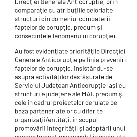
Direcției Generale Anticorupție, prin
comparaţie cu atribuţiile celorlalte
structuri din domeniul combaterii
faptelor de corupție, precum şi
consecințele fenomenului corupţiei.
Au fost evidenţiate priorităţile Direcţiei
Generale Anticorupţie pe linia prevenirii
faptelor de corupţie, insistându-se
asupra activităților desfășurate de
Serviciul Județean Anticorupție Iași cu
structurile judeţene ale MAI, precum şi
cele în cadrul proiectelor derulate pe
baza parteneriatelor cu diferite
organizaţii/entități, în scopul
promovării integrității și adoptării unui
comportament responsabil în societate.