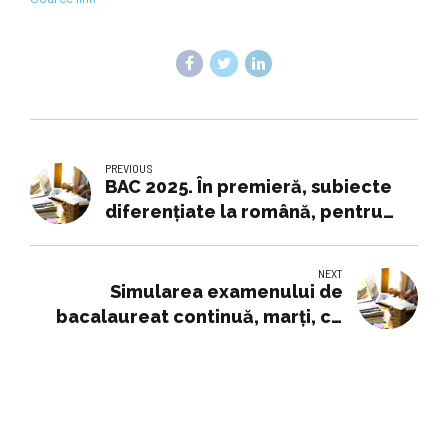
PREVIOUS
BAC 2025. În premieră, subiecte
diferențiate la română, pentru
elevii din minoritatea maghiară
NEXT
Simularea examenului de
bacalaureat continuă, marți, cu
proba scrisă obligatorie a
profilului