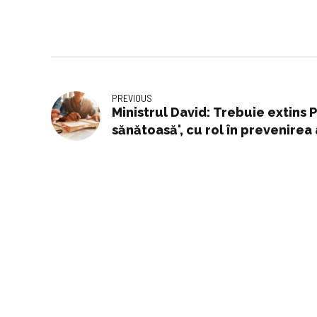
PREVIOUS
Ministrul David: Trebuie extins
sănătoasă', cu rol în prevenirea
mediul rural