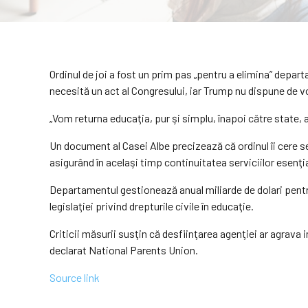
Ordinul de joi a fost un prim pas „pentru a elimina” depar
necesită un act al Congresului, iar Trump nu dispune de vo
„Vom returna educaţia, pur şi simplu, înapoi către state, a
Un document al Casei Albe precizează că ordinul îi cere s
asigurând în acelaşi timp continuitatea serviciilor esenţia
Departamentul gestionează anual miliarde de dolari pentr
legislaţiei privind drepturile civile în educaţie.
Criticii măsurii susţin că desfiinţarea agenţiei ar agrava 
declarat National Parents Union.
Source link