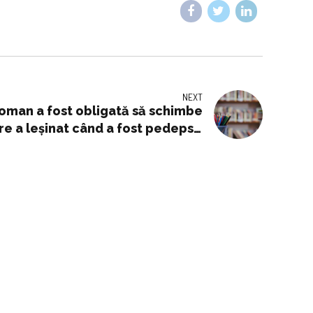
NEXT
Roman a fost obligată să schimbe
re a leșinat când a fost pedepsit
în fața clasei