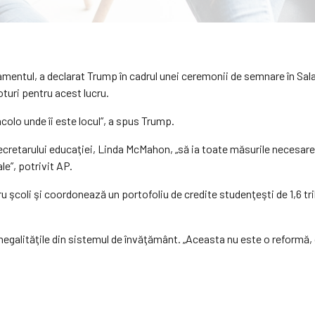
tamentul, a declarat Trump în cadrul unei ceremonii de semnare în Sal
turi pentru acest lucru.
colo unde îi este locul”, a spus Trump.
ecretarului educaţiei, Linda McMahon, „să ia toate măsurile necesare
le”, potrivit AP.
u şcoli şi coordonează un portofoliu de credite studenţeşti de 1,6 t
inegalităţile din sistemul de învăţământ. „Aceasta nu este o reformă, 