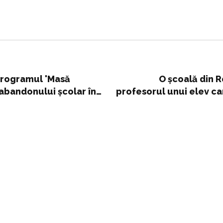
 Programul 'Masă
O școală din 
 abandonului școlar în
profesorul unui elev ca