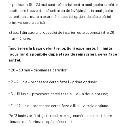
În perioada 19 – 23 mai sunt reînscriși pentru anul școlar următor
copiii care frecventează unitatea de învățământ în anul școlar
curent, ca urmare a exprimării acestei opțiuni de către părinți
printr-o cerere scrisă.
Etapa I din cadrul procesului de înscrieri este cuprinsă între 26
mai – 13 iunie.
Înscrierea în baza celor trei opțiuni exprimate, în limita
locurilor disponibile după etapa de reînscrieri, se va face
astfel:
* 26 – 30 mai – depunerea cererilor;
* 2 – 4 iunie – procesare cereri faza I – prima opțiune;
* 6 – 10 iunie – procesare cereri faza a II-a – a doua opțiune;
* 11 – 12 iunie – procesare cereri faza a III-a – a treia opțiune.
Pe 13 iunie vor fi afișate rezultatele și numărul de locuri libere
rămase după prima etapă de înscrieri.