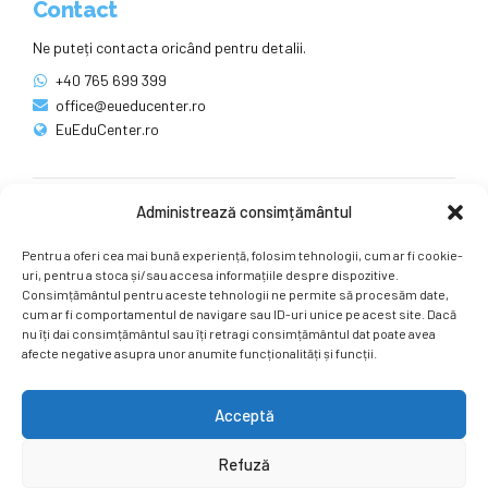
Contact
Ne puteți contacta oricând pentru detalii.
+40 765 699 399
office@eueducenter.ro
EuEduCenter.ro
Administrează consimțământul
Rețele sociale
Pentru a oferi cea mai bună experiență, folosim tehnologii, cum ar fi cookie-
Ne puteți găsi și pe rețelele sociale.
uri, pentru a stoca și/sau accesa informațiile despre dispozitive.
Consimțământul pentru aceste tehnologii ne permite să procesăm date,
cum ar fi comportamentul de navigare sau ID-uri unice pe acest site. Dacă
nu îți dai consimțământul sau îți retragi consimțământul dat poate avea
afecte negative asupra unor anumite funcționalități și funcții.
Acceptă
Copyright by
EuEduCenter.ro
.
Refuză