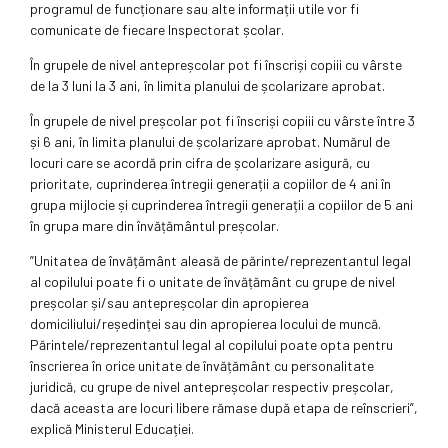
programul de funcționare sau alte informații utile vor fi
comunicate de fiecare Inspectorat școlar.
În grupele de nivel antepreșcolar pot fi înscriși copiii cu vârste
de la 3 luni la 3 ani, în limita planului de școlarizare aprobat.
În grupele de nivel preșcolar pot fi înscriși copiii cu vârste între 3
și 6 ani, în limita planului de școlarizare aprobat. Numărul de
locuri care se acordă prin cifra de școlarizare asigură, cu
prioritate, cuprinderea întregii generații a copiilor de 4 ani în
grupa mijlocie și cuprinderea întregii generații a copiilor de 5 ani
în grupa mare din învățământul preșcolar.
”Unitatea de învățământ aleasă de părinte/reprezentantul legal
al copilului poate fi o unitate de învățământ cu grupe de nivel
preșcolar și/sau antepreșcolar din apropierea
domiciliului/reședinței sau din apropierea locului de muncă.
Părintele/reprezentantul legal al copilului poate opta pentru
înscrierea în orice unitate de învățământ cu personalitate
juridică, cu grupe de nivel antepreșcolar respectiv preșcolar,
dacă aceasta are locuri libere rămase după etapa de reînscrieri”,
explică Ministerul Educației.