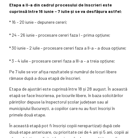
Etapa a II-a din cadrul procesului de înscrieri este
cuprinsă între 16 iunie – 7 iulie și se va desfășura astfel:
* 16 – 20 iunie – depunere cereri;
* 24 – 26 iunie – procesare cereri faza I – prima opțiune;
* 30 iunie – 2 iulie – procesare cereri faza a II-a – a doua opțiune;
* 3 – 4 iulie – procesare cereri faza a III-a – a treia opțiune;
Pe 7 iulie se vor afișa rezultatele și numărul de locuri libere
rămase după a doua etapă de înscrieri.
Etapa de ajustări este cuprinsă între 18 și 28 august. În această
etapă se face înscrierea, pe locurile libere, în baza solicitărilor
părinților depuse la Inspectorul școlar județean sau al
municipiului București, a copiilor care nu au fost înscriși în
primele două etape.
În această etapă pot fi înscriși copiii nerepartizați după cele
două etape anterioare, cu prioritate cei de 4 ani și 5 ani, copiii ai