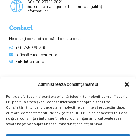
ISO/IEC 27701:2021
Sistem de management al confidențialității
informațiilor
Contact
Ne puteți contacta oricând pentru detalii.
+40 765 699 399
office@eueducenter.ro
EuEduCenter.ro
Administrează consimțământul
Rețele sociale
Pentru a oferi cea mai bună experiență, folosim tehnologii, cum ar fi cookie-
Ne puteți găsi și pe rețelele sociale.
uri, pentru a stoca și/sau accesa informațiile despre dispozitive.
Consimțământul pentru aceste tehnologii ne permite să procesăm date,
cum ar fi comportamentul de navigare sau ID-uri unice pe acest site. Dacă
nu îți dai consimțământul sau îți retragi consimțământul dat poate avea
afecte negative asupra unor anumite funcționalități și funcții.