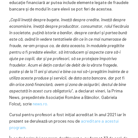
educaţie financiară ar putea include elemente legate de fraudele
bancare şi de modul în care elevii se pot feri de acestea.
„Copiii învaţă despre bugete, învaţă despre credite, învaţă despre
economisire, învaţă despre producător, consumator, rolul fiecăruia
în societate, puţină istorie a banilor, despre carduri şi partea bună
este că, având în vedere tentativele din ce în ce mai numeroase de
fraude, ne-am propus ca, de data aceasta, în modulele pregătite
pentru a fi predate elevilor, să introducem şi aspecte care să-i
ajute pe copiii, dar şi pe profesori, să se protejeze împotriva
fraudelor. Acum ei deţin carduri de debit de la vârste fragede,
poate şi de la 11 ani şi atunci e bine ca noi să-i pregătim înainte de a
utiliza aceste produse şi servicii, de data asta bancare, dar pot fi
din orice zonă financiară, avem şi zona de asigurări, destul de bine
aspectată în acest curs obligatoriu”,
a declarat vineri, la Prima
News, preşedintele Asociaţiei Române a Băncilor, Gabriela
Folcuţ, scrie
news.ro.
Cursul pentru profesori a fost iniţial acreditat în anul 2021 iar în
prezent se derulează un proces nou de
acreditare a acestui
program.