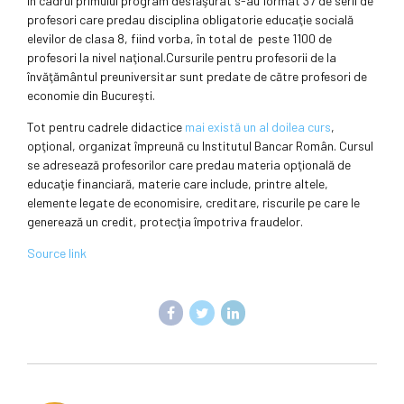
În cadrul primului program desfăşurat s-au format 37 de serii de
profesori care predau disciplina obligatorie educaţie socială
elevilor de clasa 8, fiind vorba, în total de peste 1100 de
profesori la nivel naţional.Cursurile pentru profesorii de la
învăţământul preuniversitar sunt predate de către profesori de
economie din Bucureşti.
Tot pentru cadrele didactice
mai există un al doilea curs
,
opţional, organizat împreună cu Institutul Bancar Român. Cursul
se adresează profesorilor care predau materia opţională de
educaţie financiară, materie care include, printre altele,
elemente legate de economisire, creditare, riscurile pe care le
generează un credit, protecţia împotriva fraudelor.
Source link