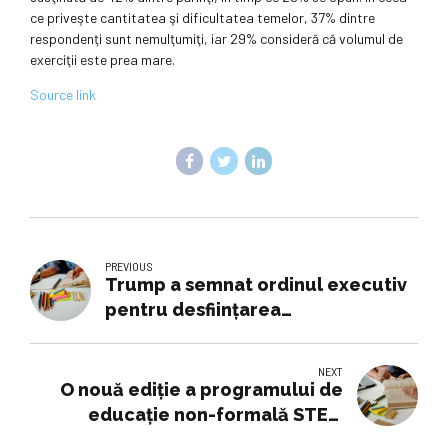
ce priveşte cantitatea şi dificultatea temelor, 37% dintre
respondenţi sunt nemulţumiţi, iar 29% consideră că volumul de
exerciţii este prea mare.
Source link
PREVIOUS
Trump a semnat ordinul executiv
pentru desfiinţarea
Departamentul de Educaţie din
SUA
NEXT
O nouă ediție a programului de
educație non-formală STEM
s.y.S.T.E.M.s. a debutat la Arad