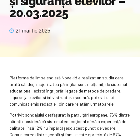
şi siguranţa elevilor –
20.03.2025
21 martie 2025
Platforma de limba engleză Novakid a realizat un studiu care
arată că, deşi majoritatea părinţilor sunt mulţumiţi de sistemul
educaţional, există îngrijorări legate de metode de predare,
siguranţa elevilor şi infrastructura şcolară, potrivit unui
comunicat emis redacţiei, din care relatăm următoarele.
Potrivit sondajului desfăşurat în patru ţări europene, 76% dintre
părinţi consideră că sistemul educaţional oferă o experienţă de
calitate, însă 12% nu împărtăşesc acest punct de vedere.
Comunicarea dintre şcoală şi familie este apreciată de 67%