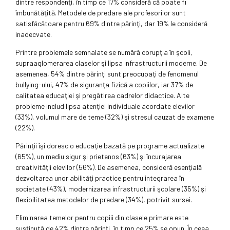
dintre respondenţi, în timp ce 17% consideră că poate fi
îmbunătăţită. Metodele de predare ale profesorilor sunt
satisfăcătoare pentru 69% dintre părinţi, dar 19% le consideră
inadecvate.
Printre problemele semnalate se numără corupţia în şcoli,
supraaglomerarea claselor şi lipsa infrastructurii moderne. De
asemenea, 54% dintre părinţi sunt preocupaţi de fenomenul
bullying-ului, 47% de siguranţa fizică a copiilor, iar 37% de
calitatea educaţiei şi pregătirea cadrelor didactice. Alte
probleme includ lipsa atenţiei individuale acordate elevilor
(33%), volumul mare de teme (32%) şi stresul cauzat de examene
(22%).
Părinţii îşi doresc o educaţie bazată pe programe actualizate
(65%), un mediu sigur şi prietenos (63%) şi încurajarea
creativităţii elevilor (56%). De asemenea, consideră esenţială
dezvoltarea unor abilităţi practice pentru integrarea în
societate (43%), modernizarea infrastructurii şcolare (35%) şi
flexibilitatea metodelor de predare (34%), potrivit sursei.
Eliminarea temelor pentru copiii din clasele primare este
susţinută de 42% dintre părinţi, în timp ce 25% se opun. În ceea