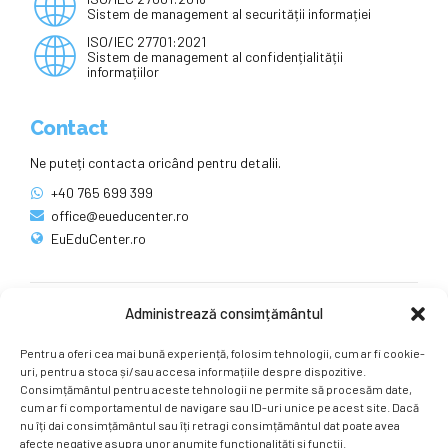
Sistem de management al securității informației
ISO/IEC 27701:2021
Sistem de management al confidențialității
informațiilor
Contact
Ne puteți contacta oricând pentru detalii.
+40 765 699 399
office@eueducenter.ro
EuEduCenter.ro
Administrează consimțământul
Rețele sociale
Pentru a oferi cea mai bună experiență, folosim tehnologii, cum ar fi cookie-
Ne puteți găsi și pe rețelele sociale.
uri, pentru a stoca și/sau accesa informațiile despre dispozitive.
Consimțământul pentru aceste tehnologii ne permite să procesăm date,
cum ar fi comportamentul de navigare sau ID-uri unice pe acest site. Dacă
nu îți dai consimțământul sau îți retragi consimțământul dat poate avea
afecte negative asupra unor anumite funcționalități și funcții.