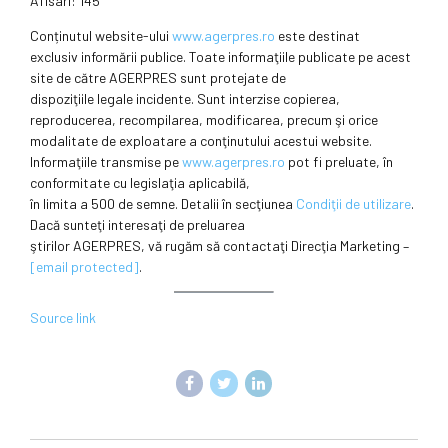
Afisari: 145
Conținutul website-ului
www.agerpres.ro
este destinat
exclusiv informării publice. Toate informaţiile publicate pe acest
site de către AGERPRES sunt protejate de
dispoziţiile legale incidente. Sunt interzise copierea,
reproducerea, recompilarea, modificarea, precum şi orice
modalitate de exploatare a conţinutului acestui website.
Informaţiile transmise pe
www.agerpres.ro
pot fi preluate, în
conformitate cu legislaţia aplicabilă,
în limita a 500 de semne. Detalii în secţiunea
Condiţii de utilizare
.
Dacă sunteţi interesaţi de preluarea
ştirilor AGERPRES, vă rugăm să contactaţi Direcţia Marketing –
[email protected]
.
Source link