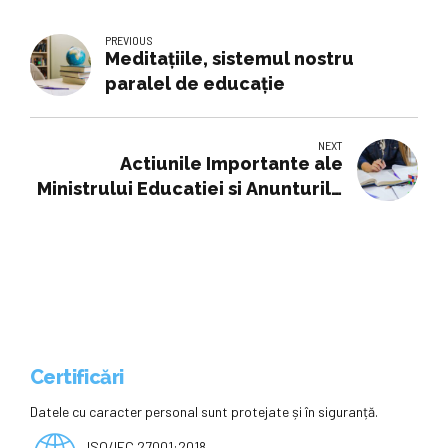
PREVIOUS
Meditațiile, sistemul nostru
paralel de educație
NEXT
Actiunile Importante ale
Ministrului Educatiei si Anunturile
de ULTIMA ORA pentru Scolile si
Elevii Romaniei
Certificări
Datele cu caracter personal sunt protejate și în siguranță.
ISO/IEC 27001:2018