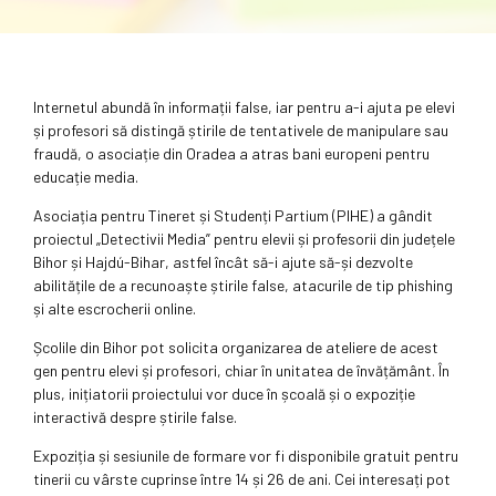
Internetul abundă în informații false, iar pentru a-i ajuta pe elevi
și profesori să distingă știrile de tentativele de manipulare sau
fraudă, o asociație din Oradea a atras bani europeni pentru
educație media.
Asociația pentru Tineret și Studenți Partium (PIHE) a gândit
proiectul „Detectivii Media” pentru elevii și profesorii din județele
Bihor și Hajdú-Bihar, astfel încât să-i ajute să-și dezvolte
abilitățile de a recunoaște știrile false, atacurile de tip phishing
și alte escrocherii online.
Școlile din Bihor pot solicita organizarea de ateliere de acest
gen pentru elevi și profesori, chiar în unitatea de învățământ. În
plus, inițiatorii proiectului vor duce în școală și o expoziție
interactivă despre știrile false.
Expoziția și sesiunile de formare vor fi disponibile gratuit pentru
tinerii cu vârste cuprinse între 14 și 26 de ani. Cei interesați pot