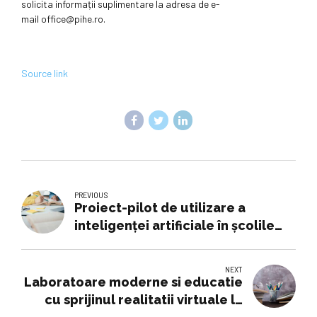
solicita informații suplimentare la adresa de e-
mail office@pihe.ro.
Source link
PREVIOUS
Proiect-pilot de utilizare a
inteligenţei artificiale în şcolile
din România. Ministrul Educației:
„Nu este o alternativă la cadrul
NEXT
didactic”
Laboratoare moderne si educatie
cu sprijinul realitatii virtuale la