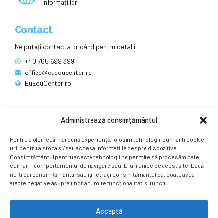
informațiilor
Contact
Ne puteți contacta oricând pentru detalii.
+40 765 699 399
office@eueducenter.ro
EuEduCenter.ro
Administrează consimțământul
Rețele sociale
Pentru a oferi cea mai bună experiență, folosim tehnologii, cum ar fi cookie-
Ne puteți găsi și pe rețelele sociale.
uri, pentru a stoca și/sau accesa informațiile despre dispozitive.
Consimțământul pentru aceste tehnologii ne permite să procesăm date,
cum ar fi comportamentul de navigare sau ID-uri unice pe acest site. Dacă
nu îți dai consimțământul sau îți retragi consimțământul dat poate avea
afecte negative asupra unor anumite funcționalități și funcții.
Acceptă