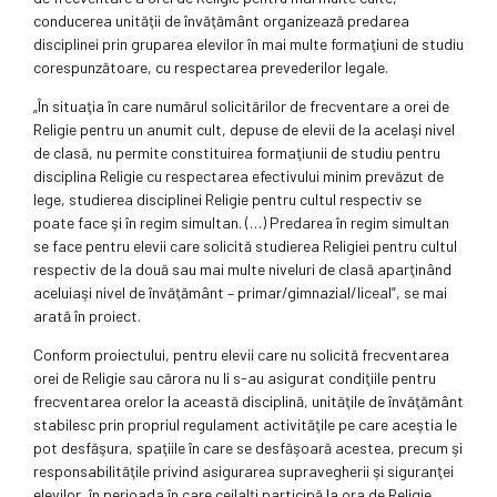
conducerea unităţii de învăţământ organizează predarea
disciplinei prin gruparea elevilor în mai multe formaţiuni de studiu
corespunzătoare, cu respectarea prevederilor legale.
„În situaţia în care numărul solicitărilor de frecventare a orei de
Religie pentru un anumit cult, depuse de elevii de la acelaşi nivel
de clasă, nu permite constituirea formaţiunii de studiu pentru
disciplina Religie cu respectarea efectivului minim prevăzut de
lege, studierea disciplinei Religie pentru cultul respectiv se
poate face şi în regim simultan. (…) Predarea în regim simultan
se face pentru elevii care solicită studierea Religiei pentru cultul
respectiv de la două sau mai multe niveluri de clasă aparţinând
aceluiaşi nivel de învăţământ – primar/gimnazial/liceal”, se mai
arată în proiect.
Conform proiectului, pentru elevii care nu solicită frecventarea
orei de Religie sau cărora nu li s-au asigurat condiţiile pentru
frecventarea orelor la această disciplină, unităţile de învăţământ
stabilesc prin propriul regulament activităţile pe care aceştia le
pot desfăşura, spaţiile în care se desfăşoară acestea, precum şi
responsabilităţile privind asigurarea supravegherii şi siguranţei
elevilor, în perioada în care ceilalţi participă la ora de Religie.