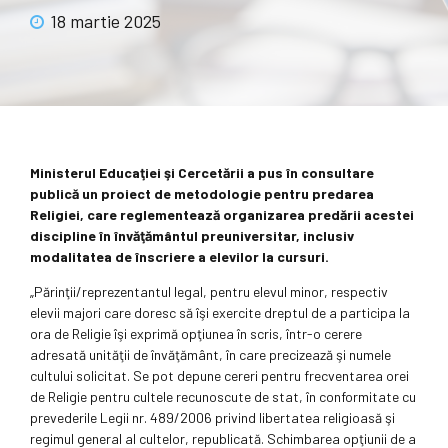
18 martie 2025
Ministerul Educaţiei şi Cercetării a pus în consultare
publică un proiect de metodologie pentru predarea
Religiei, care reglementează organizarea predării acestei
discipline în învăţământul preuniversitar, inclusiv
modalitatea de înscriere a elevilor la cursuri.
„Părinţii/reprezentantul legal, pentru elevul minor, respectiv
elevii majori care doresc să îşi exercite dreptul de a participa la
ora de Religie îşi exprimă opţiunea în scris, într-o cerere
adresată unităţii de învăţământ, în care precizează şi numele
cultului solicitat. Se pot depune cereri pentru frecventarea orei
de Religie pentru cultele recunoscute de stat, în conformitate cu
prevederile Legii nr. 489/2006 privind libertatea religioasă şi
regimul general al cultelor, republicată. Schimbarea opţiunii de a