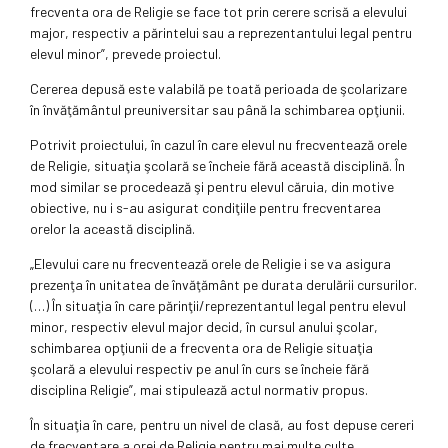
frecventa ora de Religie se face tot prin cerere scrisă a elevului
major, respectiv a părintelui sau a reprezentantului legal pentru
elevul minor”, prevede proiectul.
Cererea depusă este valabilă pe toată perioada de şcolarizare
în învăţământul preuniversitar sau până la schimbarea opţiunii.
Potrivit proiectului, în cazul în care elevul nu frecventează orele
de Religie, situaţia şcolară se încheie fără această disciplină. În
mod similar se procedează şi pentru elevul căruia, din motive
obiective, nu i s-au asigurat condiţiile pentru frecventarea
orelor la această disciplină.
„Elevului care nu frecventează orele de Religie i se va asigura
prezenţa în unitatea de învăţământ pe durata derulării cursurilor.
(…) În situaţia în care părinţii/reprezentantul legal pentru elevul
minor, respectiv elevul major decid, în cursul anului şcolar,
schimbarea opţiunii de a frecventa ora de Religie situaţia
şcolară a elevului respectiv pe anul în curs se încheie fără
disciplina Religie”, mai stipulează actul normativ propus.
În situaţia în care, pentru un nivel de clasă, au fost depuse cereri
de frecventare a orei de Religie pentru mai multe culte,