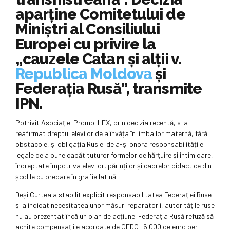
aparține Comitetului de
Miniștri al Consiliului
Europei cu privire la
„cauzele Catan și alții v.
Republica Moldova
și
Federația Rusă”, transmite
IPN.
Potrivit Asociației Promo-LEX, prin decizia recentă, s-a
reafirmat dreptul elevilor de a învăța în limba lor maternă, fără
obstacole, și obligația Rusiei de a-și onora responsabilitățile
legale de a pune capăt tuturor formelor de hărțuire și intimidare,
îndreptate împotriva elevilor, părinților și cadrelor didactice din
școlile cu predare în grafie latină.
Deși Curtea a stabilit explicit responsabilitatea Federației Ruse
și a indicat necesitatea unor măsuri reparatorii, autoritățile ruse
nu au prezentat încă un plan de acțiune. Federația Rusă refuză să
achite compensațiile acordate de CEDO -6.000 de euro per