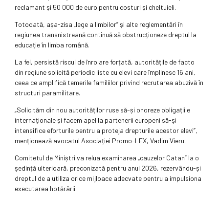
reclamant și 50 000 de euro pentru costuri și cheltuieli.
Totodată, așa-zisa „lege a limbilor” și alte reglementări în
regiunea transnistreană continuă să obstrucționeze dreptul la
educație în limba română.
La fel, persistă riscul de înrolare forțată, autoritățile de facto
din regiune solicită periodic liste cu elevi care împlinesc 16 ani,
ceea ce amplifică temerile familiilor privind recrutarea abuzivă în
structuri paramilitare.
„Solicităm din nou autorităților ruse să-și onoreze obligațiile
internaționale și facem apel la partenerii europeni să-și
intensifice eforturile pentru a proteja drepturile acestor elevi”,
menționează avocatul Asociației Promo-LEX, Vadim Vieru.
Comitetul de Miniștri va relua examinarea „cauzelor Catan” la o
ședință ulterioară, preconizată pentru anul 2026, rezervându-și
dreptul de a utiliza orice mijloace adecvate pentru a impulsiona
executarea hotărârii.