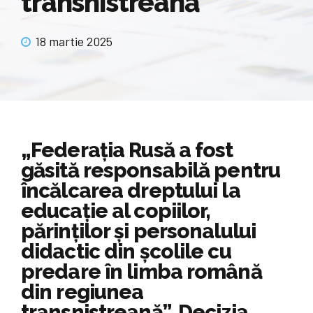
transnistreană
18 martie 2025
„Federația Rusă a fost
găsită responsabilă pentru
încălcarea dreptului la
educație al copiilor,
părinților și personalului
didactic din școlile cu
predare în limba română
din regiunea
transnistreană”. Decizia