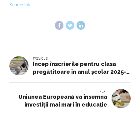
Source link
PREVIOUS
Încep înscrierile pentru clasa
pregătitoare în anul școlar 2025-
2026. Până la ce dată se depun
cererile și când se afișează listele
NEXT
Uniunea Europeană va însemna
investiții mai mari în educație