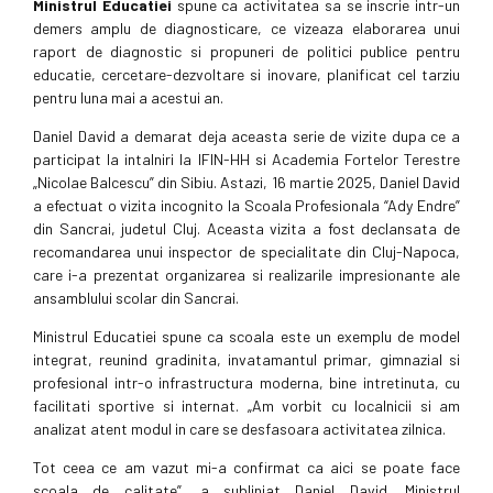
Ministrul Educatiei
spune ca activitatea sa se inscrie intr-un
demers amplu de diagnosticare, ce vizeaza elaborarea unui
raport de diagnostic si propuneri de politici publice pentru
educatie, cercetare-dezvoltare si inovare, planificat cel tarziu
pentru luna mai a acestui an.
Daniel David a demarat deja aceasta serie de vizite dupa ce a
participat la intalniri la IFIN-HH si Academia Fortelor Terestre
„Nicolae Balcescu” din Sibiu. Astazi, 16 martie 2025, Daniel David
a efectuat o vizita incognito la Scoala Profesionala “Ady Endre”
din Sancrai, judetul Cluj. Aceasta vizita a fost declansata de
recomandarea unui inspector de specialitate din Cluj-Napoca,
care i-a prezentat organizarea si realizarile impresionante ale
ansamblului scolar din Sancrai.
Ministrul Educatiei spune ca scoala este un exemplu de model
integrat, reunind gradinita, invatamantul primar, gimnazial si
profesional intr-o infrastructura moderna, bine intretinuta, cu
facilitati sportive si internat. „Am vorbit cu localnicii si am
analizat atent modul in care se desfasoara activitatea zilnica.
Tot ceea ce am vazut mi-a confirmat ca aici se poate face
scoala de calitate”, a subliniat Daniel David. Ministrul