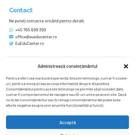
Contact
Ne puteți contacta oricând pentru detalii.
+40 765 699 399
office@eueducenter.ro
EuEduCenter.ro
Administrează consimțământul
Rețele sociale
Pentru a oferi cea mai bună experiență, folosim tehnologii, cum ar fi cookie-
Ne puteți găsi și pe rețelele sociale.
uri, pentru a stoca și/sau accesa informațiile despre dispozitive.
Consimțământul pentru aceste tehnologii ne permite să procesăm date,
cum ar fi comportamentul de navigare sau ID-uri unice pe acest site. Dacă
nu îți dai consimțământul sau îți retragi consimțământul dat poate avea
afecte negative asupra unor anumite funcționalități și funcții.
Acceptă
Copyright by
EuEduCenter.ro
.