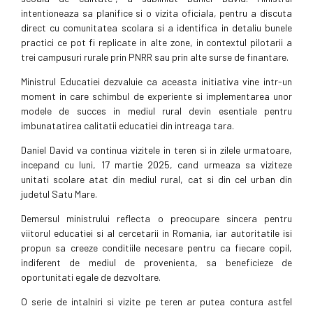
intentioneaza sa planifice si o vizita oficiala, pentru a discuta
direct cu comunitatea scolara si a identifica in detaliu bunele
practici ce pot fi replicate in alte zone, in contextul pilotarii a
trei campusuri rurale prin PNRR sau prin alte surse de finantare.
Ministrul Educatiei dezvaluie ca aceasta initiativa vine intr-un
moment in care schimbul de experiente si implementarea unor
modele de succes in mediul rural devin esentiale pentru
imbunatatirea calitatii educatiei din intreaga tara.
Daniel David va continua vizitele in teren si in zilele urmatoare,
incepand cu luni, 17 martie 2025, cand urmeaza sa viziteze
unitati scolare atat din mediul rural, cat si din cel urban din
judetul Satu Mare.
Demersul ministrului reflecta o preocupare sincera pentru
viitorul educatiei si al cercetarii in Romania, iar autoritatile isi
propun sa creeze conditiile necesare pentru ca fiecare copil,
indiferent de mediul de provenienta, sa beneficieze de
oportunitati egale de dezvoltare.
O serie de intalniri si vizite pe teren ar putea contura astfel