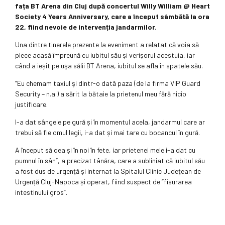
fața BT Arena din Cluj după concertul Willy William @ Heart
Society 4 Years Anniversary, care a început sâmbătă la ora
22, fiind nevoie de intervenția jandarmilor.
Una dintre tinerele prezente la eveniment a relatat că voia să
plece acasă împreună cu iubitul său şi verișorul acestuia, iar
când a ieșit pe uşa sălii BT Arena, iubitul se afla în spatele său.
”Eu chemam taxiul şi dintr-o dată paza (de la firma VIP Guard
Security – n.a.) a sărit la bătaie la prietenul meu fără nicio
justificare.
I-a dat sângele pe gură și în momentul acela, jandarmul care ar
trebui să fie omul legii, i-a dat și mai tare cu bocancul în gură.
A început să dea și în noi în fete, iar prietenei mele i-a dat cu
pumnul în sân”, a precizat tânăra, care a subliniat că iubitul său
a fost dus de urgență și internat la Spitalul Clinic Județean de
Urgență Cluj-Napoca și operat, fiind suspect de ”fisurarea
intestinului gros”.