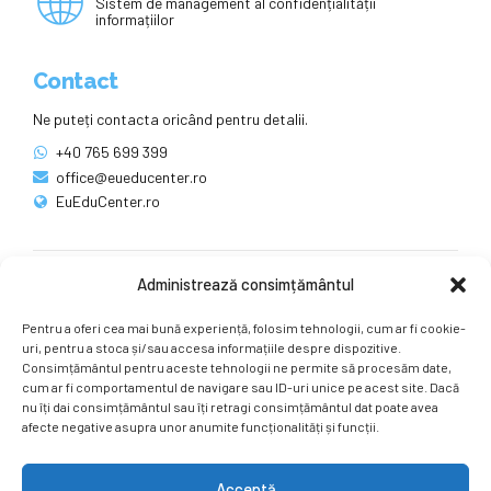
Sistem de management al confidențialității
informațiilor
Contact
Ne puteți contacta oricând pentru detalii.
+40 765 699 399
office@eueducenter.ro
EuEduCenter.ro
Administrează consimțământul
Rețele sociale
Pentru a oferi cea mai bună experiență, folosim tehnologii, cum ar fi cookie-
Ne puteți găsi și pe rețelele sociale.
uri, pentru a stoca și/sau accesa informațiile despre dispozitive.
Consimțământul pentru aceste tehnologii ne permite să procesăm date,
cum ar fi comportamentul de navigare sau ID-uri unice pe acest site. Dacă
nu îți dai consimțământul sau îți retragi consimțământul dat poate avea
afecte negative asupra unor anumite funcționalități și funcții.
Acceptă