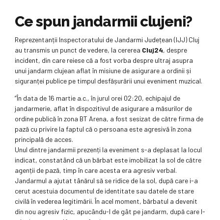
Ce spun jandarmii clujeni?
Reprezentanții Inspectoratului de Jandarmi Județean (IJJ) Cluj
au transmis un punct de vedere, la cererea
Cluj24
, despre
incident, din care reiese că a fost vorba despre ultraj asupra
unui jandarm clujean aflat în misiune de asigurare a ordinii și
siguranței publice pe timpul desfășurării unui eveniment muzical.
”În data de 16 martie a.c., în jurul orei 02:20, echipajul de
jandarmerie, aflat în dispozitivul de asigurare a măsurilor de
ordine publică în zona BT Arena, a fost sesizat de către firma de
pază cu privire la faptul că o persoana este agresivă în zona
principală de acces.
Unul dintre jandarmii prezenți la eveniment s-a deplasat la locul
indicat, constatând că un bărbat este imobilizat la sol de către
agenții de pază, timp în care acesta era agresiv verbal.
Jandarmul a ajutat tânărul să se ridice de la sol, după care i-a
cerut acestuia documentul de identitate sau datele de stare
civilă în vederea legitimării. În acel moment, bărbatul a devenit
din nou agresiv fizic, apucându-l de gât pe jandarm, după care l-