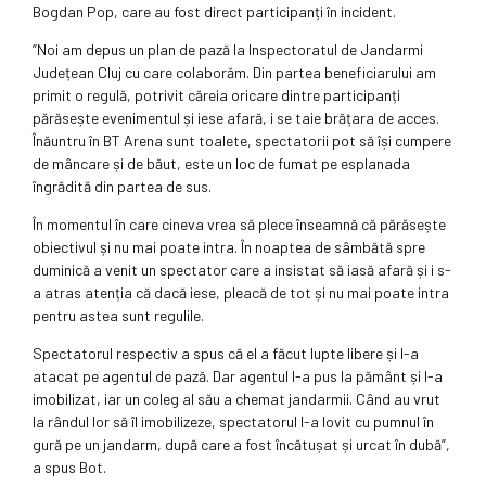
Bogdan Pop, care au fost direct participanți în incident.
”Noi am depus un plan de pază la Inspectoratul de Jandarmi
Județean Cluj cu care colaborăm. Din partea beneficiarului am
primit o regulă, potrivit căreia oricare dintre participanți
părăsește evenimentul și iese afară, i se taie brățara de acces.
Înăuntru în BT Arena sunt toalete, spectatorii pot să își cumpere
de mâncare și de băut, este un loc de fumat pe esplanada
îngrădită din partea de sus.
În momentul în care cineva vrea să plece înseamnă că părăsește
obiectivul și nu mai poate intra. În noaptea de sâmbătă spre
duminică a venit un spectator care a insistat să iasă afară și i s-
a atras atenția că dacă iese, pleacă de tot și nu mai poate intra
pentru astea sunt regulile.
Spectatorul respectiv a spus că el a făcut lupte libere și l-a
atacat pe agentul de pază. Dar agentul l-a pus la pământ și l-a
imobilizat, iar un coleg al său a chemat jandarmii. Când au vrut
la rândul lor să îl imobilizeze, spectatorul l-a lovit cu pumnul în
gură pe un jandarm, după care a fost încătușat și urcat în dubă”,
a spus Bot.