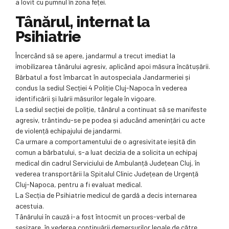
a lovit cu pumnul în zona feței.
Tânărul, internat la
Psihiatrie
Încercând să se apere, jandarmul a trecut imediat la
imobilizarea tânărului agresiv, aplicând apoi măsura încătușării.
Bărbatul a fost îmbarcat în autospeciala Jandarmeriei și
condus la sediul Secției 4 Poliție Cluj-Napoca în vederea
identificării și luării măsurilor legale în vigoare.
La sediul secției de poliție, tânărul a continuat să se manifeste
agresiv, trântindu-se pe podea și aducând amenințări cu acte
de violență echipajului de jandarmi.
Ca urmare a comportamentului de o agresivitate ieșită din
comun a bărbatului, s-a luat decizia de a solicita un echipaj
medical din cadrul Serviciului de Ambulanță Județean Cluj, în
vederea transportării la Spitalul Clinic Județean de Urgență
Cluj-Napoca, pentru a fi evaluat medical.
La Secția de Psihiatrie medicul de gardă a decis internarea
acestuia.
Tânărului în cauză i-a fost întocmit un proces-verbal de
sesizare, în vederea continuării demersurilor legale de către