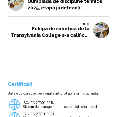
Olimpiada de discipline tehnice
2025, etapa județeană.
Subiectele și răspunsurile
corecte la Educație tehnologică,
NEXT
Agricultură, Mecanică, Protecția
Echipa de robotică de la
mediului, Turism, Construcții,
Transylvania College s-a calificat
Industrie alimentară, a lemnului și
la Campionatul Mondial din SUA.
textilă
Elevii au nevoie de 35.000 de
euroEchipa de robotică de la
Transylvania College s-a calificat
la Campionatul Mondial din SUA.
Elevii au nevoie de 35.000 de euro
Certificări
Datele cu caracter personal sunt protejate și în siguranță.
ISO/IEC 27001:2018
Sistem de management al securității informației
ISO/IEC 27701:2021