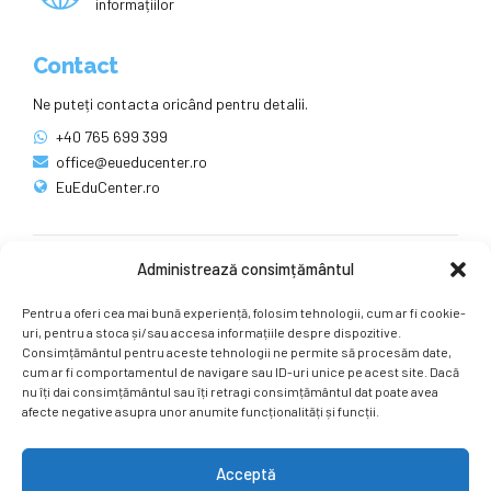
informațiilor
Contact
Ne puteți contacta oricând pentru detalii.
+40 765 699 399
office@eueducenter.ro
EuEduCenter.ro
Administrează consimțământul
Rețele sociale
Pentru a oferi cea mai bună experiență, folosim tehnologii, cum ar fi cookie-
Ne puteți găsi și pe rețelele sociale.
uri, pentru a stoca și/sau accesa informațiile despre dispozitive.
Consimțământul pentru aceste tehnologii ne permite să procesăm date,
cum ar fi comportamentul de navigare sau ID-uri unice pe acest site. Dacă
nu îți dai consimțământul sau îți retragi consimțământul dat poate avea
afecte negative asupra unor anumite funcționalități și funcții.
Acceptă