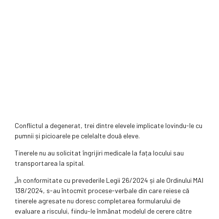
Conflictul a degenerat, trei dintre elevele implicate lovindu-le cu
pumnii și picioarele pe celelalte două eleve.
Tinerele nu au solicitat îngrijiri medicale la fața locului sau
transportarea la spital.
„În conformitate cu prevederile Legii 26/2024 și ale Ordinului MAI
138/2024, s-au întocmit procese-verbale din care reiese că
tinerele agresate nu doresc completarea formularului de
evaluare a riscului, fiindu-le înmânat modelul de cerere către