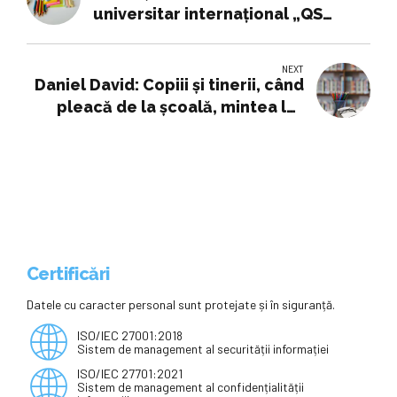
universitar internațional „QS
World University Rankings by
Subject ”
NEXT
Daniel David: Copiii şi tinerii, când
pleacă de la şcoală, mintea lor
este pe reţele de socializare şi
atunci este foarte important să
ducem, prin educaţie, ştiinţa şi
cultura şi acolo
Certificări
Datele cu caracter personal sunt protejate și în siguranță.
ISO/IEC 27001:2018
Sistem de management al securității informației
ISO/IEC 27701:2021
Sistem de management al confidențialității