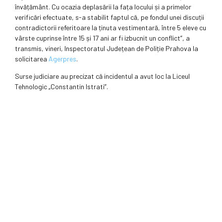
învățământ. Cu ocazia deplasării la fața locului și a primelor
verificări efectuate, s-a stabilit faptul că, pe fondul unei discuții
contradictorii referitoare la ținuta vestimentară, între 5 eleve cu
vârste cuprinse între 15 și 17 ani ar fi izbucnit un conflict”, a
transmis, vineri, Inspectoratul Județean de Poliție Prahova la
solicitarea
Agerpres
.
Surse judiciare au precizat că incidentul a avut loc la Liceul
Tehnologic „Constantin Istrati”.