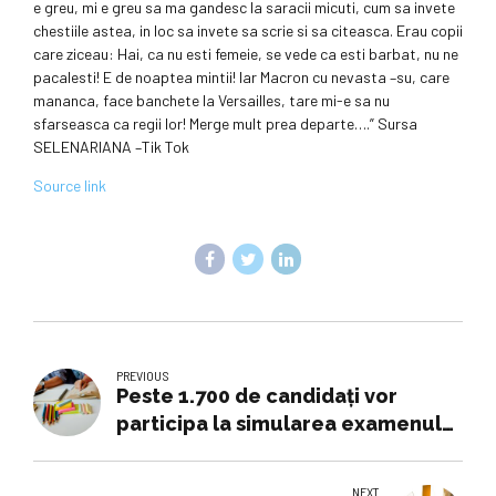
e greu, mi e greu sa ma gandesc la saracii micuti, cum sa invete
chestiile astea, in loc sa invete sa scrie si sa citeasca. Erau copii
care ziceau: Hai, ca nu esti femeie, se vede ca esti barbat, nu ne
pacalesti! E de noaptea mintii! Iar Macron cu nevasta –su, care
mananca, face banchete la Versailles, tare mi-e sa nu
sfarseasca ca regii lor! Merge mult prea departe….” Sursa
SELENARIANA –Tik Tok
Source link
PREVIOUS
Peste 1.700 de candidați vor
participa la simularea examenului
de admitere de la Politehnica
București
NEXT