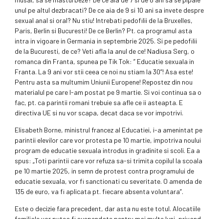
unul pe altul dezbracati? De ce aia de 9 si 10 ani sa invete despre
sexual anal si oral? Nu stiu! Intrebati pedofilii de la Bruxelles,
Paris, Berlin si Bucuresti! De ce Berlin? Pt. ca programul asta
intra in vigoare in Germania in septembrie 2025. Si pe pedofilii
de la Bucuresti, de ce? Veti afla la anul de ce! Nadiusa Serg, o
romanca din Franta, spunea pe Tik Tok: ” Educatie sexuala in
Franta. La 9 ani vor stii ceea ce noi nu stiam la 30”! Asa este!
Pentru asta sa multumim Uniunii Europene! Repostez din nou
materialul pe care l-am postat pe 9 martie. Si voi continua sa o
fac, pt. ca parintii romani trebuie sa afle ce ii asteapta. E
directiva UE si nu vor scapa, decat daca se vor impotrivi.
Elisabeth Borne, ministrul francez al Educatiei, i-a amenintat pe
parintii elevilor care vor protesta pe 10 martie, impotriva noului
program de educatie sexuala introdus in gradinite si scoli. Ea a
spus: „Toti parintii care vor refuza sa-si trimita copilul la scoala
pe 10 martie 2025, in semn de protest contra programului de
educatie sexuala, vor fi sanctionati cu severitate. O amenda de
135 de euro, va fi aplicata pt. fiecare absenta voluntara”.
Este o decizie fara precedent, dar asta nu este totul. Alocatiile
familiale vor putea fi suspendate pentru mai multe luni, privand