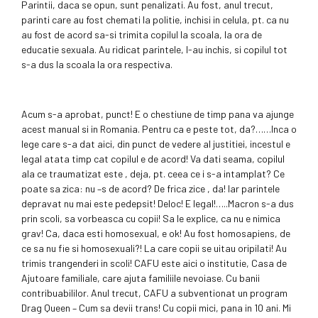
Parintii, daca se opun, sunt penalizati. Au fost, anul trecut,
parinti care au fost chemati la politie, inchisi in celula, pt. ca nu
au fost de acord sa-si trimita copilul la scoala, la ora de
educatie sexuala. Au ridicat parintele, l-au inchis, si copilul tot
s-a dus la scoala la ora respectiva.
Acum s-a aprobat, punct! E o chestiune de timp pana va ajunge
acest manual si in Romania. Pentru ca e peste tot, da?……Inca o
lege care s-a dat aici, din punct de vedere al justitiei, incestul e
legal atata timp cat copilul e de acord! Va dati seama, copilul
ala ce traumatizat este , deja, pt. ceea ce i s-a intamplat? Ce
poate sa zica: nu –s de acord? De frica zice , da! Iar parintele
depravat nu mai este pedepsit! Deloc! E legal!…..Macron s-a dus
prin scoli, sa vorbeasca cu copii! Sa le explice, ca nu e nimica
grav! Ca, daca esti homosexual, e ok! Au fost homosapiens, de
ce sa nu fie si homosexuali?! La care copii se uitau oripilati! Au
trimis trangenderi in scoli! CAFU este aici o institutie, Casa de
Ajutoare familiale, care ajuta familiile nevoiase. Cu banii
contribuabililor. Anul trecut, CAFU a subventionat un program
Drag Queen – Cum sa devii trans! Cu copii mici, pana in 10 ani. Mi