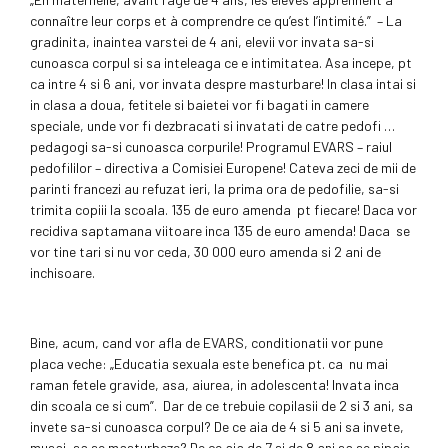
connaître leur corps et à comprendre ce qu’est l’intimité.” – La
gradinita, inaintea varstei de 4 ani, elevii vor invata sa-si
cunoasca corpul si sa inteleaga ce e intimitatea. Asa incepe, pt
ca intre 4 si 6 ani, vor invata despre masturbare! In clasa intai si
in clasa a doua, fetitele si baietei vor fi bagati in camere
speciale, unde vor fi dezbracati si invatati de catre pedofi …
pedagogi sa-si cunoasca corpurile! Programul EVARS – raiul
pedofililor – directiva a Comisiei Europene! Cateva zeci de mii de
parinti francezi au refuzat ieri, la prima ora de pedofilie, sa-si
trimita copiii la scoala. 135 de euro amenda pt fiecare! Daca vor
recidiva saptamana viitoare inca 135 de euro amenda! Daca se
vor tine tari si nu vor ceda, 30 000 euro amenda si 2 ani de
inchisoare.
Bine, acum, cand vor afla de EVARS, conditionatii vor pune
placa veche: „Educatia sexuala este benefica pt. ca nu mai
raman fetele gravide, asa, aiurea, in adolescenta! Invata inca
din scoala ce si cum”. Dar de ce trebuie copilasii de 2 si 3 ani, sa
invete sa-si cunoasca corpul? De ce aia de 4 si 5 ani sa invete,
musai, sa se masturbeze? De ce aia de 7 si de 8 ani sa se pipaie