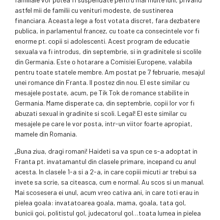
astfel mii de familii cu venituri modeste, de sustinerea
financiara. Aceasta lege a fost votata discret, fara dezbatere
publica, in parlamentul francez, cu toate ca consecintele vor fi
enorme pt. copii si adolescenti. Acest program de educatie
sexuala va fi introdus, din septembrie, si in gradinitele si scolile
din Germania. Este o hotarare a Comisiei Europene, valabila
pentru toate statele membre. Am postat pe 7 februarie, mesajul
unei romance din Franta. Il postez din nou. El este similar cu
mesajele postate, acum, pe Tik Tok de romance stabilite in
Germania. Mame disperate ca, din septembrie, copii lor vor fi
abuzati sexual in gradinite si scoli. Legal! El este similar cu
mesajele pe care le vor posta, intr-un viitor foarte apropiat,
mamele din Romania.
„Buna ziua, dragi romani! Haideti sa va spun ce s-a adoptat in
Franta pt. invatamantul din clasele primare, incepand cu anul
acesta. In clasele 1-a si a 2-a, in care copiii micuti ar trebui sa
invete sa scrie, sa citeasca, cum e normal. Au scos si un manual.
Mai scosesera ei unul, acum vreo cativa ani, in care toti erau in
pielea goala: invatatoarea goala, mama, goala, tata gol,
bunicii goi, politistul gol, judecatorul gol…toata lumea in pielea