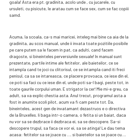
goala! Asta era pt. gradinita, acolo unde , cu jucarele, cu
ursuleti, cu pisicute, le aratau cum se face sex, cum se fac copiii
samd.
Acuma, la scoala, ca-s mai maricei, inteleg mai bine ca aia de la
gradinita, au scos manual, unde ii invata toate pozitiile posibile
pe care putem sa le facem in pat, ca adulti, cand facem
dragoste, si bineinteles perversiunile sexuale! In manual sunt
prezentate, partile intime ale fetitelor, ale baieteilor, ce se
intampla cand te joci cu clitorisul, ce se intampla cand iti freci
penisul, ca sa se intareasca, ce placere provoaca, ce iese din el,
ce poti sa faci cu ce iese din el, unde poti sa-l bagi, peste tot, in
toate gaurile corpului uman. E strigator la cer! Mie mi-e greu, ca
adult, sa va explic chestia asta. Anul trecut, programul asta a
fost in anumite scoli pilot, acum va fi cam peste tot. Da,
bineinteles, acest gen de invatamant dezastruos e o directiva
de la Bruxelles. Ii baga intr-o camera, o fetita si un baiat, daca
nu vor sa se dezbrace ii dezbraca ei, sa se descopere. Sa-si
descopere trupul, sa faca ce vor ei, sa se atinga! Le dau tema
acasa: fetitelor sa se joace cu …. si baieteilor sa se joace cu….