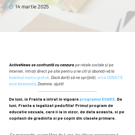
14 martie 2025
ActiveNews se confruntă cu cenzura
pe rețele sociale și pe
internet. Intrați direct pe site pentru a ne citi și abonați-vă la
buletinul nostru gratuit
. Dacă doriți să ne sprijiniți,
orice DONAȚIE
este binevenită
. Doamne, ajută!
De luni, in Franta a intrat in vigoare
programul EVARS
. De
luni, Franta a legalizat pedofilia! Primul program de
educatie sexuala, care ii ia in vizor, de data aceasta, si pe
copilasii de gradinita si pe copiii din clasele primare.
„En maternelle, avant l’âge de 4 ans, les élèves apprennent à