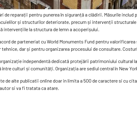
 de reparații pentru punerea în siguranță a clădirii. Măsurile includ p
uielilor și structurilor deteriorate, precum și intervenții structurale 
ntervențiile la structura de lemn a acoperișului.
 acord de parteneriat cu World Monuments Fund pentru valorificarea s
lor tehnice, dar și pentru organizarea procesului de consultare. Cost
izație independentă dedicată protejării patrimoniului cultural la n
 între culturi și comunități. Organizația are sediul central în New York
e de alte publicatii online doar in limita a 500 de caractere si cu cita
autor si va fi tratata ca atare.