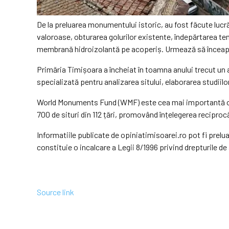
De la preluarea monumentului istoric, au fost făcute lucrări
valoroase, obturarea golurilor existente, îndepărtarea tenc
membrană hidroizolantă pe acoperiș. Urmează să înceapă i
Primăria Timișoara a încheiat în toamna anului trecut un
specializată pentru analizarea sitului, elaborarea studii
World Monuments Fund (WMF) este cea mai importantă organ
700 de situri din 112 țări, promovând înțelegerea reciprocă
Informatiile publicate de opiniatimisoarei.ro pot fi preluat
constituie o incalcare a Legii 8/1996 privind drepturile de 
Source link