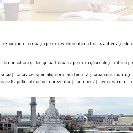
n Fabric într-un spațiu pentru evenimente culturale, activități educaț
e consultare și design participativ pentru a găsi soluții optime pent
ciațiilor civice, specialiștilor în arhitectură și urbanism, instituții
loc pe 9 aprilie, alături de reprezentanții comunității evreiești din T