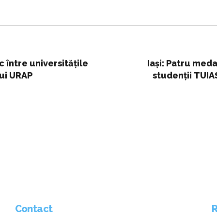
c între universitățile
Iași: Patru meda
lui URAP
studenții TUIA
Contact
R