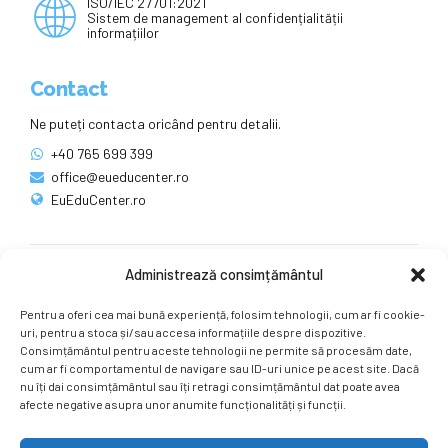
ISO/IEC 27701:2021
Sistem de management al confidențialității
informațiilor
Contact
Ne puteți contacta oricând pentru detalii.
+40 765 699 399
office@eueducenter.ro
EuEduCenter.ro
Administrează consimțământul
Rețele sociale
Pentru a oferi cea mai bună experiență, folosim tehnologii, cum ar fi cookie-
Ne puteți găsi și pe rețelele sociale.
uri, pentru a stoca și/sau accesa informațiile despre dispozitive.
Consimțământul pentru aceste tehnologii ne permite să procesăm date,
cum ar fi comportamentul de navigare sau ID-uri unice pe acest site. Dacă
nu îți dai consimțământul sau îți retragi consimțământul dat poate avea
afecte negative asupra unor anumite funcționalități și funcții.