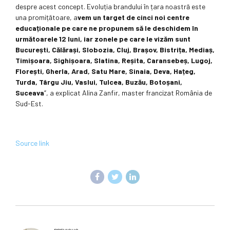
despre acest concept. Evoluția brandului în țara noastră este
una promițătoare, a
vem un target de cinci noi centre
educaționale pe care ne propunem să le deschidem în
următoarele 12 luni, iar zonele pe care le vizăm sunt
București, Călărași, Slobozia, Cluj, Brașov, Bistrița, Mediaș,
Timișoara, Sighișoara, Slatina, Reșita, Caransebeș, Lugoj,
Florești, Gherla, Arad, Satu Mare, Sinaia, Deva, Hațeg,
Turda, Târgu Jiu, Vaslui, Tulcea, Buzău, Botoșani,
Suceava
“, a explicat Alina Zanfir, master francizat România de
Sud-Est.
Source link