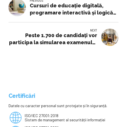
PREVIOUS
Cursuri de educație digitală,
programare interactivă și logică
la Târgu Lăpuș
NEXT
Peste 1.700 de candidați vor
participa la simularea examenului
de admitere de la Politehnica
București
Certificări
Datele cu caracter personal sunt protejate și în siguranță.
ISO/IEC 27001:2018
Sistem de management al securității informației