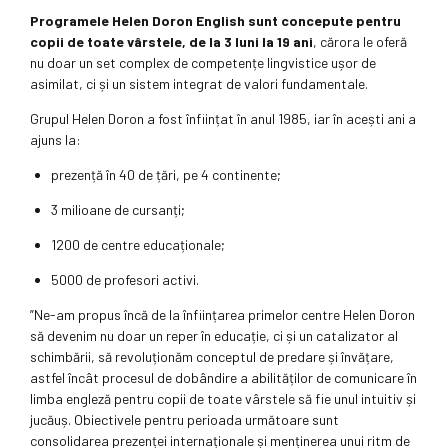
Programele Helen Doron English sunt concepute pentru
copii de toate vârstele, de la 3 luni la 19 ani
, cărora le oferă
nu doar un set complex de competențe lingvistice ușor de
asimilat, ci și un sistem integrat de valori fundamentale.
Grupul Helen Doron a fost înființat în anul 1985, iar în acești ani a
ajuns la:
prezență în 40 de țări, pe 4 continente;
3 milioane de cursanți;
1200 de centre educaționale;
5000 de profesori activi.
”Ne-am propus încă de la înființarea primelor centre Helen Doron
să devenim nu doar un reper în educație, ci și un catalizator al
schimbării, să revoluționăm conceptul de predare și învățare,
astfel încât procesul de dobândire a abilităților de comunicare în
limba engleză pentru copii de toate vârstele să fie unul intuitiv și
jucăuș. Obiectivele pentru perioada următoare sunt
consolidarea prezenței internaționale și menținerea unui ritm de