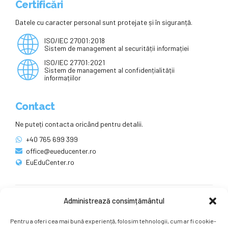
Certificări
Datele cu caracter personal sunt protejate și în siguranță.
ISO/IEC 27001:2018
Sistem de management al securității informației
ISO/IEC 27701:2021
Sistem de management al confidențialității
informațiilor
Contact
Ne puteți contacta oricând pentru detalii.
+40 765 699 399
office@eueducenter.ro
EuEduCenter.ro
Administrează consimțământul
Rețele sociale
Pentru a oferi cea mai bună experiență, folosim tehnologii, cum ar fi cookie-
Ne puteți găsi și pe rețelele sociale.