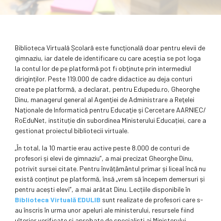
Biblioteca Virtuală Școlară este funcţională doar pentru elevii de
gimnaziu, iar datele de identificare cu care aceştia se pot loga
la contul lor de pe platformă pot fi obţinute prin intermediul
diriginţilor. Peste 119.000 de cadre didactice au deja conturi
create pe platformă, a declarat, pentru Edupedu.ro, Gheor­ghe
Dinu, managerul general al Agenţiei de Administrare a Reţelei
Naţionale de Informatică pentru Educaţie şi Cercetare AARNIEC/
RoEduNet, instituție din subordinea Ministerului Educației, care a
gestionat proiectul bibliotecii virtuale.
„În total, la 10 martie erau active peste 8.000 de conturi de
profesori și elevi de gimnaziu”, a mai precizat Gheorghe Dinu,
potrivit sursei citate. Pentru învățământul primar și liceal încă nu
există conținut pe platformă, însă „vrem să începem demersuri și
pentru acești elevi”, a mai arătat Dinu. Lecțiile disponibile în
Biblioteca Virtuală EDULIB
sunt realizate de profesori care s-
au înscris în urma unor apeluri ale ministerului, resursele fiind
ulterior verificate şi aprobate de specialiști ai Ministerului