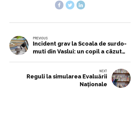
PREVIOUS
Incident grav la Scoala de surdo-
muti din Vaslui: un copil a cãzut
pe scãri. Directoarea si-a dat
demisia - Vremea noua
NEXT
Reguli la simularea Evaluării
Naţionale