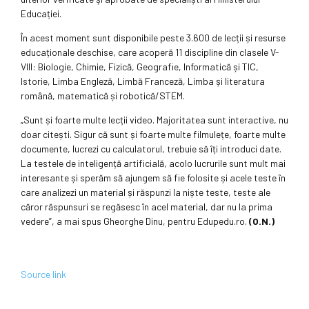
Educației.
În acest moment sunt disponibile peste 3.600 de lecții și resurse
educaționale deschise, care acoperă 11 discipline din clasele V-
VIII: Biologie, Chimie, Fizică, Geografie, Informatică și TIC,
Istorie, Limba Engleză, Limbă Franceză, Limba și literatura
română, matematică și robotică/STEM.
„Sunt și foarte multe lecții video. Majoritatea sunt interactive, nu
doar citești. Sigur că sunt și foarte multe filmulețe, foarte multe
documente, lucrezi cu calculatorul, trebuie să îți introduci date.
La testele de inteligență artificială, acolo lucrurile sunt mult mai
interesante și sperăm să ajungem să fie folosite și acele teste în
care analizezi un material și răspunzi la niște teste, teste ale
căror răspunsuri se regăsesc în acel material, dar nu la prima
vedere”, a mai spus Gheorghe Dinu, pentru Edupedu.ro.
(O.N.)
Source link