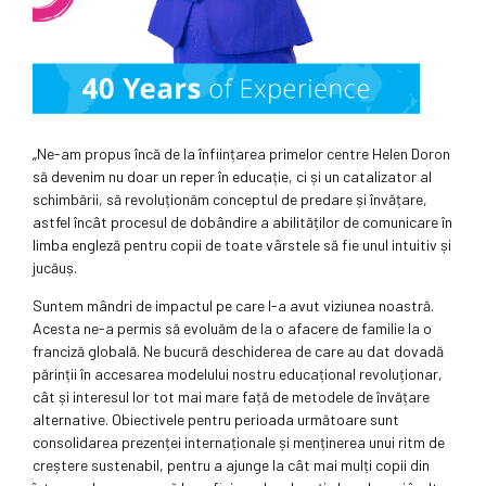
„Ne-am propus încă de la înființarea primelor centre Helen Doron
să devenim nu doar un reper în educație, ci și un catalizator al
schimbării, să revoluționăm conceptul de predare și învățare,
astfel încât procesul de dobândire a abilităților de comunicare în
limba engleză pentru copii de toate vârstele să fie unul intuitiv și
jucăuș.
Suntem mândri de impactul pe care l-a avut viziunea noastră.
Acesta ne-a permis să evoluăm de la o afacere de familie la o
franciză globală. Ne bucură deschiderea de care au dat dovadă
părinții în accesarea modelului nostru educațional revoluționar,
cât și interesul lor tot mai mare față de metodele de învățare
alternative. Obiectivele pentru perioada următoare sunt
consolidarea prezenței internaționale și menținerea unui ritm de
creștere sustenabil, pentru a ajunge la cât mai mulți copii din