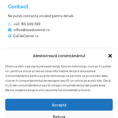
Contact
Ne puteți contacta oricând pentru detalii.
+40 765 699 399
office@eueducenter.ro
EuEduCenter.ro
Administrează consimțământul
Rețele sociale
Pentru a oferi cea mai bună experiență, folosim tehnologii, cum ar fi cookie-
Ne puteți găsi și pe rețelele sociale.
uri, pentru a stoca și/sau accesa informațiile despre dispozitive.
Consimțământul pentru aceste tehnologii ne permite să procesăm date,
cum ar fi comportamentul de navigare sau ID-uri unice pe acest site. Dacă
nu îți dai consimțământul sau îți retragi consimțământul dat poate avea
afecte negative asupra unor anumite funcționalități și funcții.
Acceptă
Copyright by
EuEduCenter.ro
.
Refuză