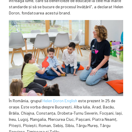
întreaga lume, care să beneficieze de educație la cele mai înalte
standarde și să se bucure de procesul învățării“, a declarat Helen
Doron, fondatoarea acestui brand.
În România, grupul
Helen Doron English
este prezent în 25 de
orașe. Este vorba despre București, Alba Iulia, Arad, Bacău,
Brăila, Chiajna, Constanța, Drobeta-Turnu Severin, Focșani, Iași,
Ineu, Lugoj, Mangalia, Miercurea Ciuc, Pașcani, Piatra Neamț,
Pitești, Ploiești, Roman, Sebiș, Sibiu, Târgu Mureș, Târgu
Secuiesc, Timișoara și Zalău.