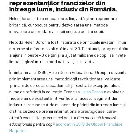
reprezentanților francizelor din
întreaga lume, inclusiv din România.
Helen Doron este o educatoare, lingvistă și antreprenoare
britanică, cunoscută pentru dezvoltarea unei metode
inovatoare de predare a limbii engleze pentru copii.
Metoda Helen Doron a fost inspirată de principiile învățării limbii
materne și a fost dezvoltată în anii ’80. De atunci, programul său
a ajuns în peste 40 de țări și a ajutat milioane de copii să învețe
limba engleză într-un mod natural și interactiv.
Înființat în anul 1985, Helen Doron Educational Group a devenit,
prin implementarea unei metodologii revoluționare, validate
prin ani de cercetare academică și rezultate excepționale, un
nume de referință în educație. Franciza
Helen Doron
a evoluat cu
fiecare an de existență într-un lider al acestui segment din
industrie, recunoscut de milioane de părinți din întreaga lume și
distins cu zeci de premii internaționale prestigioase, care-i
atestă excelența, precum cel pentru
Cea mai bună franciză
educațională pentru copii
acordat în 2019 de Global Franchise
Magazine
.