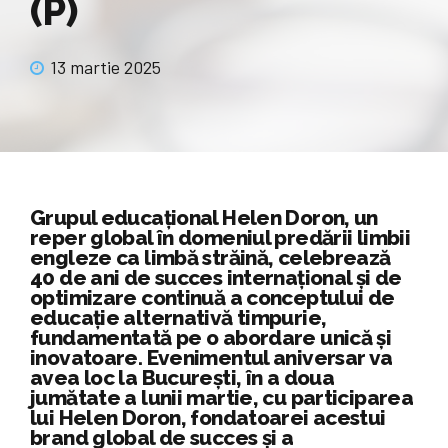
(P)
13 martie 2025
Grupul educațional Helen Doron, un
reper global în domeniul predării limbii
engleze ca limbă străină, celebrează
40 de ani de succes internațional și de
optimizare continuă a conceptului de
educație alternativă timpurie,
fundamentată pe o abordare unică și
inovatoare. Evenimentul aniversar va
avea loc la București, în a doua
jumătate a lunii martie, cu participarea
lui Helen Doron, fondatoarei acestui
brand global de succes și a