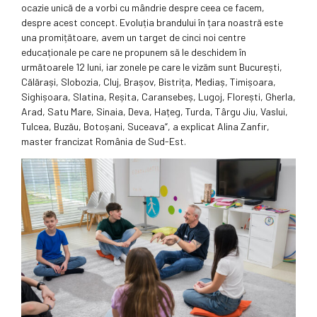
ocazie unică de a vorbi cu mândrie despre ceea ce facem,
despre acest concept. Evoluția brandului în țara noastră este
una promițătoare, avem un target de cinci noi centre
educaționale pe care ne propunem să le deschidem în
următoarele 12 luni, iar zonele pe care le vizăm sunt București,
Călărași, Slobozia, Cluj, Brașov, Bistrița, Mediaș, Timișoara,
Sighișoara, Slatina, Reșita, Caransebeș, Lugoj, Florești, Gherla,
Arad, Satu Mare, Sinaia, Deva, Hațeg, Turda, Târgu Jiu, Vaslui,
Tulcea, Buzău, Botoșani, Suceava“, a explicat Alina Zanfir,
master francizat România de Sud-Est.