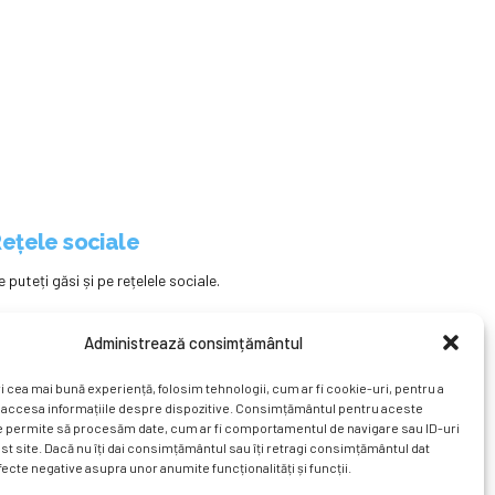
ețele sociale
e puteți găsi și pe rețelele sociale.
Administrează consimțământul
i cea mai bună experiență, folosim tehnologii, cum ar fi cookie-uri, pentru a
 accesa informațiile despre dispozitive. Consimțământul pentru aceste
e permite să procesăm date, cum ar fi comportamentul de navigare sau ID-uri
st site. Dacă nu îți dai consimțământul sau îți retragi consimțământul dat
ecte negative asupra unor anumite funcționalități și funcții.