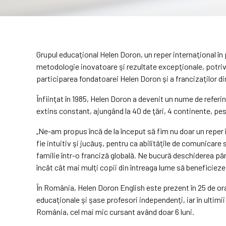
Grupul educaţional Helen Doron, un reper internaţional în
metodologie inovatoare şi rezultate excepţionale, potrivi
participarea fondatoarei Helen Doron şi a francizaţilor d
Înfiinţat în 1985, Helen Doron a devenit un nume de refer
extins constant, ajungând la 40 de ţări, 4 continente, pes
„Ne-am propus încă de la început să fim nu doar un reper î
fie intuitiv şi jucăuş, pentru ca abilităţile de comunicar
familie într-o franciză globală. Ne bucură deschiderea pă
încât cât mai mulţi copii din întreaga lume să beneficieze
În România, Helen Doron English este prezent în 25 de oraş
educaţionale şi şase profesori independenţi, iar în ultimi
România, cel mai mic cursant având doar 6 luni.