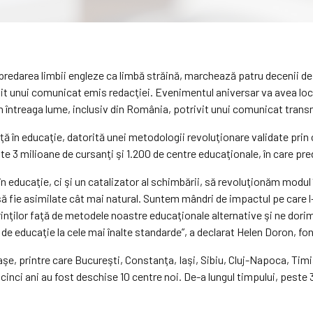
 predarea limbii engleze ca limbă străină, marchează patru decenii de
t unui comunicat emis redacţiei. Evenimentul aniversar va avea loc l
in întreaga lume, inclusiv din România, potrivit unui comunicat trans
inţă în educaţie, datorită unei metodologii revoluţionare validate pri
te 3 milioane de cursanţi şi 1.200 de centre educaţionale, în care pre
n educaţie, ci şi un catalizator al schimbării, să revoluţionăm modul 
e să fie asimilate cât mai natural. Suntem mândri de impactul pe care
rinţilor faţă de metodele noastre educaţionale alternative şi ne dor
 de educaţie la cele mai înalte standarde”, a declarat Helen Doron, f
e, printre care Bucureşti, Constanţa, Iaşi, Sibiu, Cluj-Napoca, Timişo
i cinci ani au fost deschise 10 centre noi. De-a lungul timpului, peste