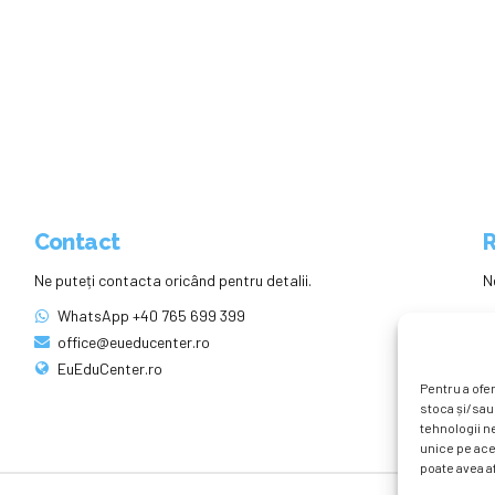
Contact
R
Ne puteți contacta oricând pentru detalii.
N
WhatsApp +40 765 699 399
office@eueducenter.ro
EuEduCenter.ro
Pentru a ofer
stoca și/sau
tehnologii n
unice pe ace
poate avea af