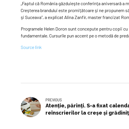
„Faptul că România găzduieşte conferinţa aniversară a mas
Creşterea brandului este promiţătoare şi ne propunem să 
şi Suceava”, a explicat Alina Zanfir, master francizat R
Programele Helen Doron sunt concepute pentru copii cu vâr
fundamentale. Cursurile pun accent pe o metodă de predare
Source link
PREVIOUS
Atenție, părinți. S-a fixat calenda
reînscrierilor la creșe și grădiniț