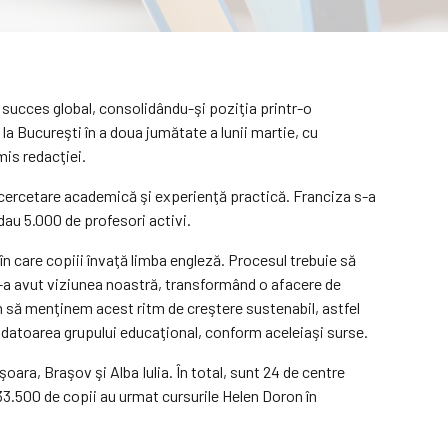
 succes global, consolidându-şi poziţia printr-o
a Bucureşti în a doua jumătate a lunii martie, cu
mis redacţiei.
n cercetare academică şi experienţă practică. Franciza s-a
dau 5.000 de profesori activi.
în care copiii învaţă limba engleză. Procesul trebuie să
 l-a avut viziunea noastră, transformând o afacere de
im să menţinem acest ritm de creştere sustenabil, astfel
ondatoarea grupului educaţional, conform aceleiaşi surse.
ara, Braşov şi Alba Iulia. În total, sunt 24 de centre
 33.500 de copii au urmat cursurile Helen Doron în