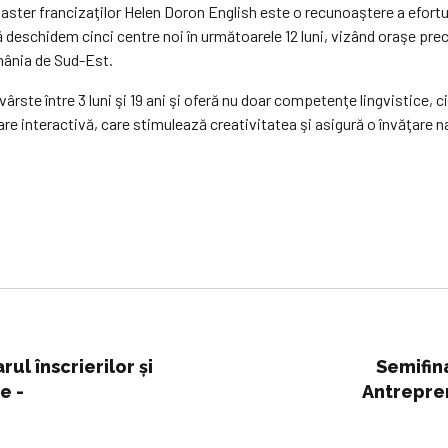
ter francizaţilor Helen Doron English este o recunoaştere a eforturil
deschidem cinci centre noi în următoarele 12 luni, vizând oraşe pre
omânia de Sud-Est.
ste între 3 luni şi 19 ani şi oferă nu doar competenţe lingvistice, c
 interactivă, care stimulează creativitatea şi asigură o învăţare nat
rul înscrierilor și
Semifin
e -
Antrepren