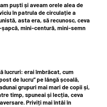
ram puști și aveam orele alea de
iciu în patrula de circulație a
munistă, asta era, să recunosc, ceva
ni-șapcă, mini-centură, mini-semn
uă lucruri: erai îmbrăcat, cum
post de lucru” pe lângă școală,
adunai grupuri mai mari de copii și,
tre timp, spuneai și lecția, ceva
versare. Priviți mai întâi în