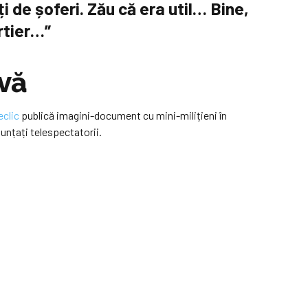
i de șoferi. Zău că era util… Bine,
rtier…”
ivă
eclic
publică imagini-document cu mini-milițieni în
nunțați telespectatorii.