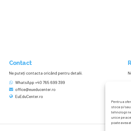
Contact
R
Ne puteți contacta oricând pentru detalii.
N
WhatsApp +40 765 699 399
office@eueducenter.ro
EuEduCenter.ro
Pentru a ofer
stoca și/sau
tehnologii n
unice pe ace
poate avea af