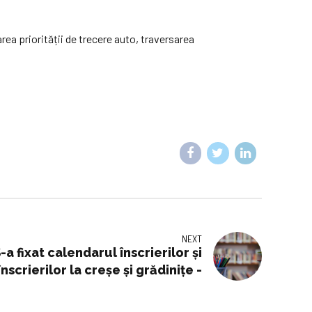
area priorității de trecere auto, traversarea
NEXT
S-a fixat calendarul înscrierilor și
înscrierilor la creșe și grădinițe -