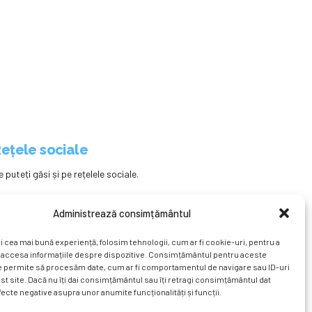
ețele sociale
e puteți găsi și pe rețelele sociale.
Administrează consimțământul
i cea mai bună experiență, folosim tehnologii, cum ar fi cookie-uri, pentru a
 accesa informațiile despre dispozitive. Consimțământul pentru aceste
e permite să procesăm date, cum ar fi comportamentul de navigare sau ID-uri
st site. Dacă nu îți dai consimțământul sau îți retragi consimțământul dat
ecte negative asupra unor anumite funcționalități și funcții.