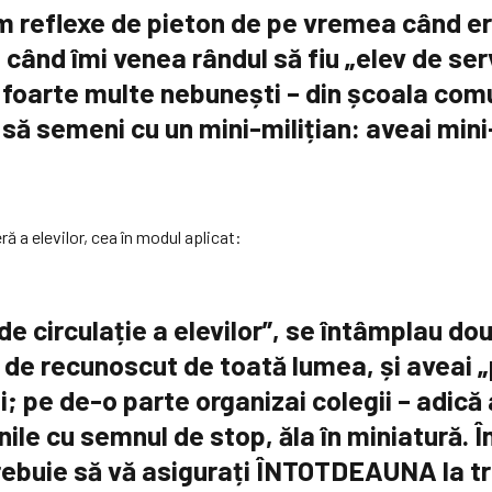
um reflexe de pieton de pe vremea când e
 când îmi venea rândul să fiu „elev de serv
 – foarte multe nebunești – din școala co
a să semeni cu un mini-milițian: aveai mi
 a elevilor, cea în modul aplicat:
 de circulație a elevilor”, se întâmplau do
r de recunoscut de toată lumea, și aveai „
i; pe de-o parte organizai colegii – adică 
ile cu semnul de stop, ăla în miniatură. În
trebuie să vă asigurați ÎNTOTDEAUNA la tra