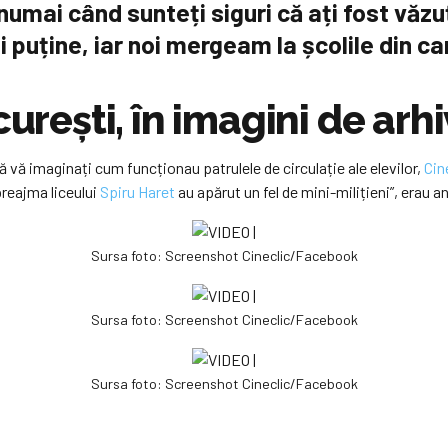
numai când sunteți siguri că ați fost văzuț
i puține, iar noi mergeam la școlile din ca
curești, în imagini de arh
ă vă imaginați cum funcționau patrulele de circulație ale elevilor,
Cin
preajma liceului
Spiru Haret
au apărut un fel de mini-milițieni”, erau a
Sursa foto: Screenshot Cineclic/Facebook
Sursa foto: Screenshot Cineclic/Facebook
Sursa foto: Screenshot Cineclic/Facebook