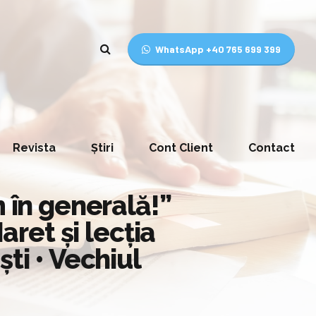
WhatsApp +40 765 699 399
Revista
Știri
Cont Client
Contact
m în generală!”
aret și lecția
ti • Vechiul