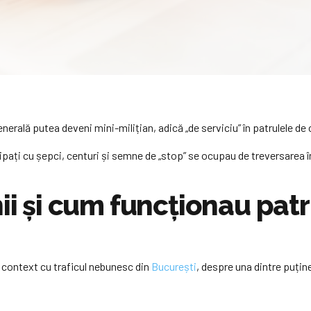
enerală putea deveni mini-milițian, adică „de serviciu” în patrulele de c
ipați cu șepci, centuri și semne de „stop” se ocupau de treversarea în 
ii și cum funcționau patr
 context cu traficul nebunesc din
București
, despre una dintre puține