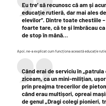
Eu tre’ să recunosc că am și ac
educație rutieră, dar mai ales de
elevilor”. Dintre toate chestiile
foarte tare, că te și îmbrăcau c
de stop în mână…
Apoi, ne-a explicat cum funcționa această educație rutieră
Când erai de serviciu în „patrula
ziceam, ca un mini-milițian, ușo
prin preajma trecerilor de pieton
când erau multișori, opreai mașin
de genul „Dragi colegi pionieri, 