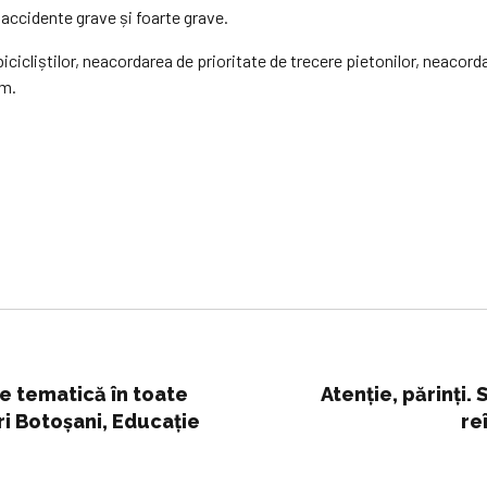
e accidente grave și foarte grave.
icicliștilor, neacordarea de prioritate de trecere pietonilor, neacord
um.
ie tematică în toate
Atenție, părinți. 
iri Botoșani, Educație
re