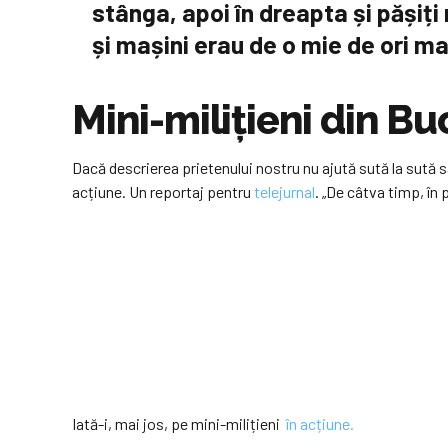
stânga, apoi în dreapta și pășiți 
și mașini erau de o mie de ori ma
Mini-milițieni din Bu
Dacă descrierea prietenului nostru nu ajută sută la sută s
acțiune. Un reportaj pentru
telejurnal
. „De câtva timp, în 
Iată-i, mai jos, pe mini-milițieni
în acțiune.