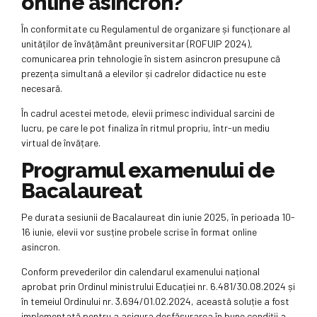
online asincron?
În conformitate cu Regulamentul de organizare și funcționare al
unităților de învățământ preuniversitar (ROFUIP 2024),
comunicarea prin tehnologie în sistem asincron presupune că
prezența simultană a elevilor și cadrelor didactice nu este
necesară.
În cadrul acestei metode, elevii primesc individual sarcini de
lucru, pe care le pot finaliza în ritmul propriu, într-un mediu
virtual de învățare.
Programul examenului de
Bacalaureat
Pe durata sesiunii de Bacalaureat din iunie 2025, în perioada 10-
16 iunie, elevii vor susține probele scrise în format online
asincron.
Conform prevederilor din calendarul examenului național
aprobat prin Ordinul ministrului Educației nr. 6.481/30.08.2024 și
în temeiul Ordinului nr. 3.694/01.02.2024, această soluție a fost
implementată pentru a asigura desfășurarea în bune condiții a