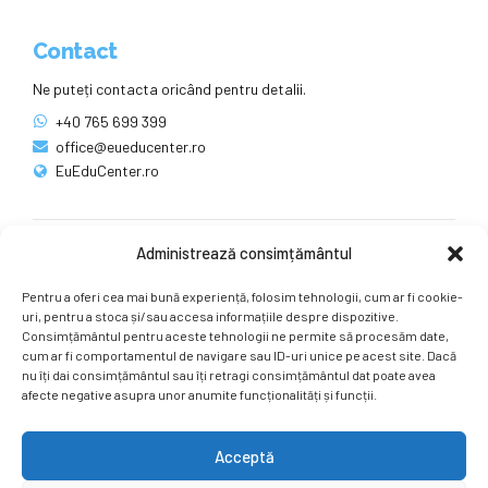
Contact
Ne puteți contacta oricând pentru detalii.
+40 765 699 399
office@eueducenter.ro
EuEduCenter.ro
Administrează consimțământul
Rețele sociale
Pentru a oferi cea mai bună experiență, folosim tehnologii, cum ar fi cookie-
Ne puteți găsi și pe rețelele sociale.
uri, pentru a stoca și/sau accesa informațiile despre dispozitive.
Consimțământul pentru aceste tehnologii ne permite să procesăm date,
cum ar fi comportamentul de navigare sau ID-uri unice pe acest site. Dacă
nu îți dai consimțământul sau îți retragi consimțământul dat poate avea
afecte negative asupra unor anumite funcționalități și funcții.
Acceptă