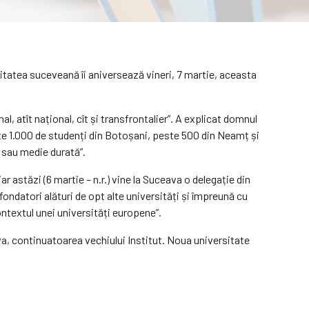
sitatea suceveană îi aniversează vineri, 7 martie, aceasta
l, atît național, cît și transfrontalier”. A explicat domnul
te 1.000 de studenți din Botoșani, peste 500 din Neamț și
ă sau medie durată”.
 astăzi (6 martie – n.r.) vine la Suceava o delegație din
ndatori alături de opt alte universități și împreună cu
ntextul unei universități europene”.
va, continuatoarea vechiului Institut. Noua universitate