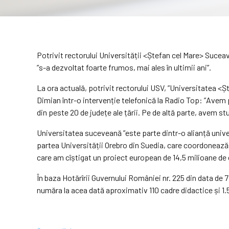
Potrivit rectorului Universității <Ștefan cel Mare> Suceav
”s-a dezvoltat foarte frumos, mai ales în ultimii ani”.
La ora actuală, potrivit rectorului USV, ”Universitatea <Șt
Dimian într-o intervenție telefonică la Radio Top: ”Avem
din peste 20 de județe ale țării. Pe de altă parte, avem st
Universitatea suceveană ”este parte dintr-o alianță univer
partea Universității Orebro din Suedia, care coordonează 
care am cîștigat un proiect european de 14,5 milioane de 
În baza Hotărîrii Guvernului României nr. 225 din data de 
număra la acea dată aproximativ 110 cadre didactice și 1.