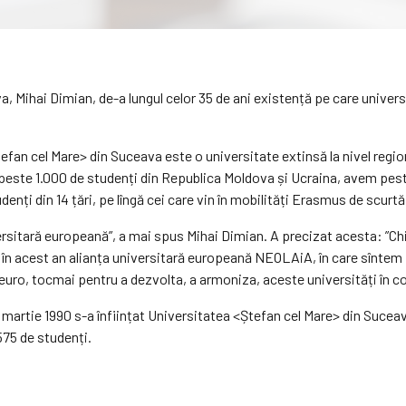
a, Mihai Dimian, de-a lungul celor 35 de ani existență pe care univer
efan cel Mare> din Suceava este o universitate extinsă la nivel regiona
 peste 1.000 de studenți din Republica Moldova și Ucraina, avem pes
udenți din 14 țări, pe lîngă cei care vin în mobilități Erasmus de scurt
sitară europeană”, a mai spus Mihai Dimian. A precizat acesta: ”Chiar
în acest an alianța universitară europeană NEOLAiA, în care sîntem fo
euro, tocmai pentru a dezvolta, a armoniza, aceste universități în co
7 martie 1990 s-a înființat Universitatea <Ștefan cel Mare> din Sucea
575 de studenți.