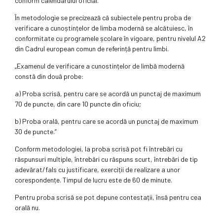
conform calendarului oficial.
În metodologie se precizează că subiectele pentru proba de
verificare a cunoștințelor de limba modernă se alcătuiesc, în
conformitate cu programele școlare în vigoare, pentru nivelul A2
din Cadrul european comun de referință pentru limbi.
„Examenul de verificare a cunostințelor de limbă modernă
constă din două probe:
a) Proba scrisă, pentru care se acordă un punctaj de maximum
70 de puncte, din care 10 puncte din oficiu;
b) Proba orală, pentru care se acordă un punctaj de maximum
30 de puncte.”
Conform metodologiei, la proba scrisă pot fi întrebări cu
răspunsuri multiple, întrebări cu răspuns scurt, întrebări de tip
adevărat/fals cu justificare, exerciții de realizare a unor
corespondențe. Timpul de lucru este de 60 de minute.
Pentru proba scrisă se pot depune contestații, însă pentru cea
orală nu.