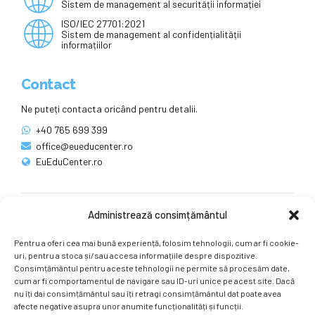
Sistem de management al securității informației
ISO/IEC 27701:2021
Sistem de management al confidențialității
informațiilor
Contact
Ne puteți contacta oricând pentru detalii.
+40 765 699 399
office@eueducenter.ro
EuEduCenter.ro
Administrează consimțământul
Rețele sociale
Pentru a oferi cea mai bună experiență, folosim tehnologii, cum ar fi cookie-
Ne puteți găsi și pe rețelele sociale.
uri, pentru a stoca și/sau accesa informațiile despre dispozitive.
Consimțământul pentru aceste tehnologii ne permite să procesăm date,
cum ar fi comportamentul de navigare sau ID-uri unice pe acest site. Dacă
nu îți dai consimțământul sau îți retragi consimțământul dat poate avea
afecte negative asupra unor anumite funcționalități și funcții.