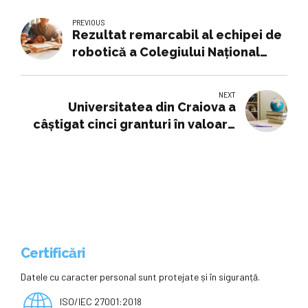
PREVIOUS
Rezultat remarcabil al echipei de
robotică a Colegiului Național
”Lucian Blaga” din Sebeș. Premiul
special ”Nație prin educație”
NEXT
Universitatea din Craiova a
câştigat cinci granturi în valoare
totală de 6 milioane de euro
Certificări
Datele cu caracter personal sunt protejate și în siguranță.
ISO/IEC 27001:2018