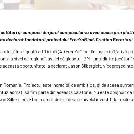
cetători şi companii din jurul campusului va avea acces prin plat
c, au declarat fondatorii proiectului FreeYaMind, Cristian Berariu şi
tic şi in­te­ligenţă artificială (AI) FreeYaMind din Iaşi, o iniţiativă p
ţional la nivel de regiune“, astfel că gigantul IBM – unul dintre jucători
 de această oportunitate, a declarat Jason Silbergleit, vicepreşedinte la
in România. Proiectul este incredibil de ambiţios, şi de aceea sunte
ntuziasmaţi să fim parte din această călătorie. Nu este obişnuit ca 
n Silbergleit. El nu a oferit detalii despre nivelul investiţiilor realiz