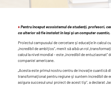
♦
Pentru început ecosistemul de studenţi, profesori, cer
ca ulterior să fie instalat în Iaşi şi un computer cuanti
Proiectul campusului de cercetare şi educaţie în calcul cuan
„incredibil de am­bi­ţios“, menit să aibă un rol „transfor­ma­
calcul la nivel mondial – este „incredibil de entu­zias­mat“
companiei americane.
„Acesta este primul nostru centru de inovaţie cuantică d
transformaţional pentru regiune şi suntem incredibil de e
asigura succesul unui proiect de acest tip“, a declarat Jaso