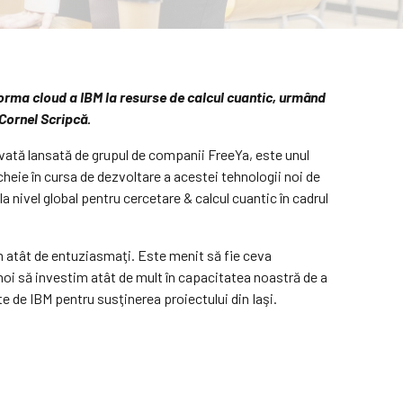
forma cloud a IBM la resurse de calcul cuantic, urmând
 Cornel Scripcă.
ri­vată lansată de grupul de com­panii FreeYa, este unul
i cheie în cursa de dez­vol­tare a acestei tehnologii noi de
 nivel glo­bal pentru cercetare & calcul cuantic în ca­drul
m atât de entuziasmaţi. Este menit să fie ceva
noi să investim atât de mult în capacitatea noastră de a
ate de IBM pentru susţinerea proiectului din Iaşi.