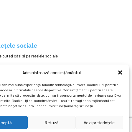
ețele sociale
e puteți găsi și pe rețelele sociale.
Administrează consimțământul
i cea mai bună experiență, folosim tehnologii, cum ar fi cookie-uri, pentru a
 accesa informațiile despre dispozitive. Consimțământul pentru aceste
e permite să procesăm date, cum ar fi comportamentul de navigare sau ID-uri
st site. Dacă nu îți dai consimțământul sau îți retragi consimțământul dat
ecte negative asupra unor anumite funcționalități și funcții.
ațional
Revista
Știri
Cont Client
ÎNAPOI SUS
cceptă
Refuză
Vezi preferințele