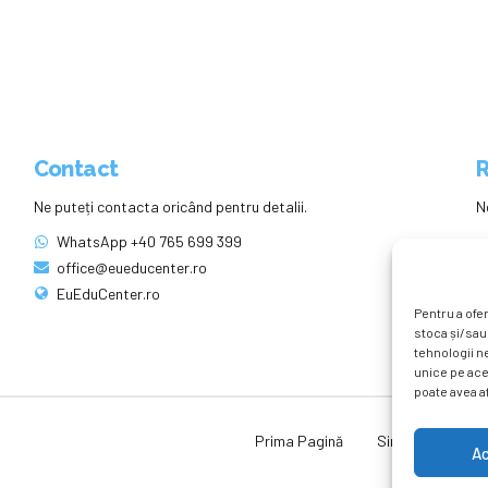
Contact
R
Ne puteți contacta oricând pentru detalii.
N
WhatsApp +40 765 699 399
office@eueducenter.ro
EuEduCenter.ro
Pentru a ofer
stoca și/sau
tehnologii n
unice pe ace
poate avea af
Prima Pagină
Simpozion Intern
A