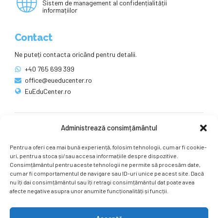
Sistem de management al confidențialității
informațiilor
Contact
Ne puteți contacta oricând pentru detalii.
+40 765 699 399
office@eueducenter.ro
EuEduCenter.ro
Administrează consimțământul
Rețele sociale
Pentru a oferi cea mai bună experiență, folosim tehnologii, cum ar fi cookie-
Ne puteți găsi și pe rețelele sociale.
uri, pentru a stoca și/sau accesa informațiile despre dispozitive.
Consimțământul pentru aceste tehnologii ne permite să procesăm date,
cum ar fi comportamentul de navigare sau ID-uri unice pe acest site. Dacă
nu îți dai consimțământul sau îți retragi consimțământul dat poate avea
afecte negative asupra unor anumite funcționalități și funcții.