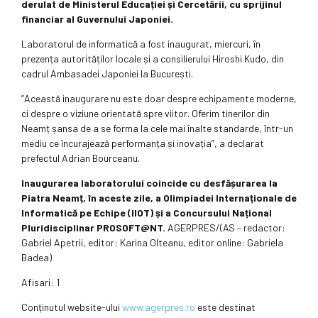
derulat de Ministerul Educației și Cercetării, cu sprijinul
financiar al Guvernului Japoniei.
Laboratorul de informatică a fost inaugurat, miercuri, în
prezența autorităților locale și a consilierului Hiroshi Kudo, din
cadrul Ambasadei Japoniei la București.
”Această inaugurare nu este doar despre echipamente moderne,
ci despre o viziune orientată spre viitor. Oferim tinerilor din
Neamț șansa de a se forma la cele mai înalte standarde, într-un
mediu ce încurajează performanța și inovația”, a declarat
prefectul Adrian Bourceanu.
Inaugurarea laboratorului coincide cu desfășurarea la
Piatra Neamț, în aceste zile, a Olimpiadei Internaționale de
Informatică pe Echipe (IIOT) și a Concursului Național
Pluridisciplinar PROSOFT@NT.
AGERPRES/(AS – redactor:
Gabriel Apetrii, editor: Karina Olteanu, editor online: Gabriela
Badea)
Afisari: 1
Conținutul website-ului
www.agerpres.ro
este destinat