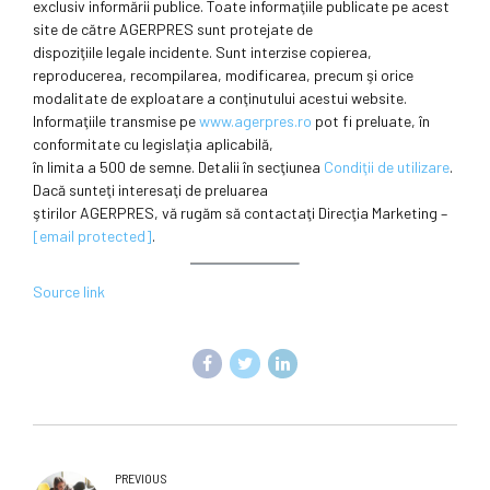
exclusiv informării publice. Toate informaţiile publicate pe acest
site de către AGERPRES sunt protejate de
dispoziţiile legale incidente. Sunt interzise copierea,
reproducerea, recompilarea, modificarea, precum şi orice
modalitate de exploatare a conţinutului acestui website.
Informaţiile transmise pe
www.agerpres.ro
pot fi preluate, în
conformitate cu legislaţia aplicabilă,
în limita a 500 de semne. Detalii în secţiunea
Condiţii de utilizare
.
Dacă sunteţi interesaţi de preluarea
ştirilor AGERPRES, vă rugăm să contactaţi Direcţia Marketing –
[email protected]
.
Source link
PREVIOUS