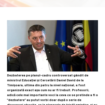
Dezbaterea pe planul-cadru controversat gândit de
ministrul Educației și Cercetării Daniel David de la
Timișoara, ultima din patru la nivel național, a fost
organizată exact așa cum nu ar fi trebuit. Profesorii,
adică cele mai importante voci la ceva ce se pretinde a fi o
”dezbatere” au putut vorbi doar după o serie de
discursuri obosite, ca la plenarele de tristă amintire, și au