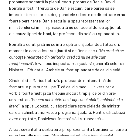
propunere șocantă în planul-cadru propus de Daniel David.
Bontilă a fost întreruptă de Danielescum, care părea să se
impacienteze cu orele, deși punctele ridicate de directoare erau
foarte pertinente. Danielescu le-a spsu reprezentanților
ministerului că în Timiș niciodată nu se face al doilea opțional,
din cauza lipsei de bani, iar profesorii din sală au aplaudat-o.
Bontilă a cerut și să nu se întrerupă anul școlar de atâtea ori,
moment în care a fost susținută și de Danielescu. ”
Nu cred că se
cunoaște realitatea din teritoriu, cred că nu se știe cum
funcționează
”, le-a spus inspectoarea școlară generală celor din
Ministerul Educației. Ambele au fost aplaudate de cei din sală.
Sindicalistul Marius Lobază, profesor de matematică de
formare, a pus punctul pe ”I” că cei din mediul universitar au
vorbit foarte mult și că trebuie alocat timp și celor din pre-
universitar. ”
Facem schimbări de dragul schimbării, schimbând o
literă
”, a spus Lobază, cu săgeți clare spre pleiada de miniștri
care a schimbat non-stop programa școlară. Pentru că Lobază
avea dreptate, Danielescu încercă să-l strunească…
A luat cuvântul la dezbatere și reprezentanta Continental care a
spus lucrurile pe șleau: ”
Am observat că, de-a lungul anului,