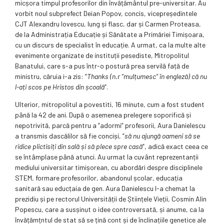
micșora timpul profesorilor din învățământul pre-universitar. Au
vorbit noul subprefect Deian Popov, concis, vicepreședintele
CJT Alexandru Iovescu, lung și flasc, dar și Carmen Proteasa,
de la Administrația Educație și Sănătate a Primăriei Timișoara,
cu un discurs de specialist în educație. A urmat, ca la multe alte
evenimente organizate de instituții pesediste, Mitropolitul
Banatului, care s-a pus într-o postură prea servilă față de
ministru, căruia i-a zis: ”
Thanks (n.r ”mulțumesc” în engleză) că nu
l-ați scos pe Hristos din școală
”.
Ulterior, mitropolitul a povestiti, 16 minute, cum a fost student
până la 42 de ani. După o asemenea prelegere soporifică și
nepotrivită, parcă pentru a ”adormi” profesorii, Aura Danielescu
a transmis dascălilor să fie conciși, ”
să nu ajungă oameni să se
ridice plictisiți din sală și să plece spre casă
”, adică exact ceea ce
se întâmplase până atunci. Au urmat la cuvânt reprezentanții
mediului universitar timișorean, cu abordări despre disciplinele
STEM, formare profesorilor, abandonul școlar, educația
sanitară sau educțaia de gen. Aura Danielescu l-a chemat la
prezidiu și pe rectorul Universității de Științele Vieții, Cosmin Alin
Popescu, care a susșinut o idee controversată, și anume, ca la
învățămțntul de stat să se țină cont și de înclinațiile genetice ale