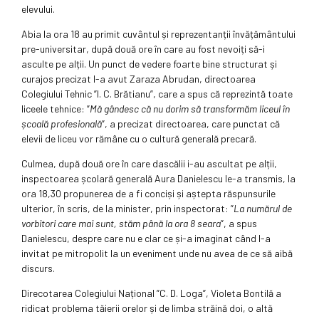
elevului.
Abia la ora 18 au primit cuvântul și reprezentanții învățământului
pre-universitar, după două ore în care au fost nevoiți să-i
asculte pe alții. Un punct de vedere foarte bine structurat și
curajos precizat l-a avut Zaraza Abrudan, directoarea
Colegiului Tehnic ”I. C. Brătianu”, care a spus că reprezintă toate
liceele tehnice: ”
Mă gândesc că nu dorim să transformăm liceul în
școală profesională
”, a precizat directoarea, care punctat că
elevii de liceu vor rămâne cu o cultură generală precară.
Culmea, după două ore în care dascălii i-au ascultat pe alții,
inspectoarea școlară generală Aura Danielescu le-a transmis, la
ora 18,30 propunerea de a fi conciși și aștepta răspunsurile
ulterior, în scris, de la minister, prin inspectorat: ”
La numărul de
vorbitori care mai sunt, stăm până la ora 8 seara
”, a spus
Danielescu, despre care nu e clar ce și-a imaginat când l-a
invitat pe mitropolit la un eveniment unde nu avea de ce să aibă
discurs.
Direcotarea Colegiului Național ”C. D. Loga”, Violeta Bontilă a
ridicat problema tăierii orelor și de limba străină doi, o altă