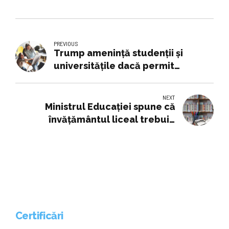
PREVIOUS
Trump amenință studenții și
universitățile dacă permit
„manifestații ilegale”
NEXT
Ministrul Educației spune că
învățământul liceal trebuie
schimbat: „Intră tineri inteligenţi,
creativi, dar nu ies oameni la fel
de performanţi”
Certificări