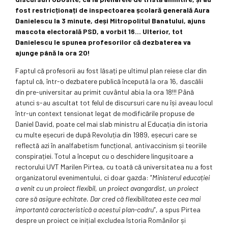
fost restricționați de inspectoarea școlară generală Aura
Danielescu la 3 minute, deși Mitropolitul Banatului, ajuns
mascota electorală PSD, a vorbit 16… Ulterior, tot
Danielescu le spunea profesorilor că dezbaterea va
ajunge până la ora 20!
Faptul că profesorii au fost lăsați pe ultimul plan reiese clar din
faptul că, într-o dezbatere publică începută la ora 16, dascălii
din pre-universitar au primit cuvântul abia la ora 18!!! Până
atunci s-au ascultat tot felul de discursuri care nu își aveau locul
într-un context tensionat legat de modificările propuse de
Daniel David, poate cel mai slab ministru al Educația din istoria
cu multe eșecuri de după Revoluția din 1989, eșecuri care se
reflectă azi în analfabetism funcțional, antivaccinism și teoriile
conspirației. Totul a început cu o deschidere lingușitoare a
rectorului UVT Marilen Pirtea, cu toată că universitatea nu a fost
organizatorul evenimentului, ci doar gazda: ”
Ministerul educației
a venit cu un proiect flexibil, un proiect avangardist, un proiect
care să asigure echitate. Dar cred că flexibilitatea este cea mai
importantă caracteristică a acestui plan-cadru
”, a spus Pirtea
despre un proiect ce inițial excludea Istoria Românilor și