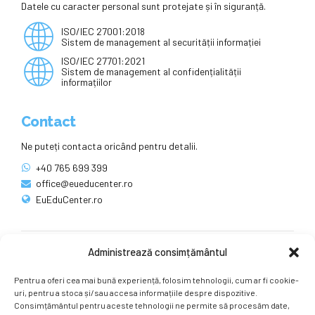
Datele cu caracter personal sunt protejate și în siguranță.
ISO/IEC 27001:2018
Sistem de management al securității informației
ISO/IEC 27701:2021
Sistem de management al confidențialității
informațiilor
Contact
Ne puteți contacta oricând pentru detalii.
+40 765 699 399
office@eueducenter.ro
EuEduCenter.ro
Administrează consimțământul
Rețele sociale
Pentru a oferi cea mai bună experiență, folosim tehnologii, cum ar fi cookie-
Ne puteți găsi și pe rețelele sociale.
uri, pentru a stoca și/sau accesa informațiile despre dispozitive.
Consimțământul pentru aceste tehnologii ne permite să procesăm date,