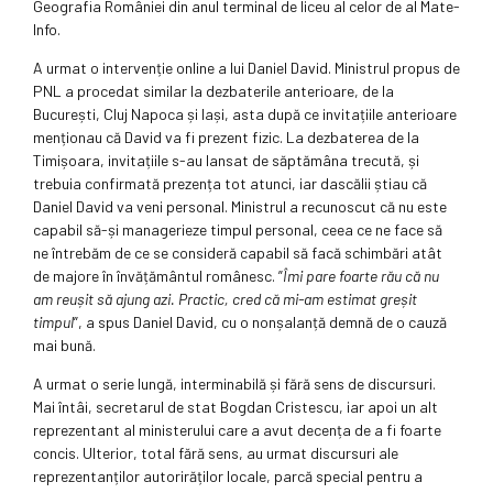
Geografia României din anul terminal de liceu al celor de al Mate-
Info.
A urmat o intervenție online a lui Daniel David. Ministrul propus de
PNL a procedat similar la dezbaterile anterioare, de la
București, Cluj Napoca și Iași, asta după ce invitațiile anterioare
menționau că David va fi prezent fizic. La dezbaterea de la
Timișoara, invitațiile s-au lansat de săptămâna trecută, și
trebuia confirmată prezența tot atunci, iar dascălii știau că
Daniel David va veni personal. Ministrul a recunoscut că nu este
capabil să-și managerieze timpul personal, ceea ce ne face să
ne întrebăm de ce se consideră capabil să facă schimbări atât
de majore în învățământul românesc. ”
Îmi pare foarte rău că nu
am reușit să ajung azi. Practic, cred că mi-am estimat greșit
timpul
”, a spus Daniel David, cu o nonșalanță demnă de o cauză
mai bună.
A urmat o serie lungă, interminabilă și fără sens de discursuri.
Mai întâi, secretarul de stat Bogdan Cristescu, iar apoi un alt
reprezentant al ministerului care a avut decența de a fi foarte
concis. Ulterior, total fără sens, au urmat discursuri ale
reprezentanților autorirăților locale, parcă special pentru a