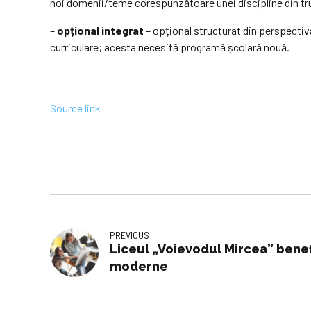
noi domenii/teme corespunzătoare unei discipline din tr
–
opțional integrat
– opțional structurat din perspectiva
curriculare; acesta necesită programă școlară nouă.
Source link
PREVIOUS
Liceul „Voievodul Mircea” benef
moderne