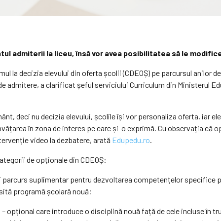
l admiterii la liceu, însă vor avea posibilitatea să le modifice 
mul la decizia elevului din oferta școlii (CDEOȘ) pe parcursul anilor de
 de admitere, a clarificat șeful serviciului Curriculum din Ministerul E
, deci nu decizia elevului, școlile își vor personaliza oferta, iar elevi
nvățarea în zona de interes pe care și-o exprimă. Cu observația că op
ntervenție video la dezbatere, arată
Edupedu.ro
.
 categorii de opționale din CDEOȘ:
ui parcurs suplimentar pentru dezvoltarea competențelor specifice p
cesită programă școlară nouă;
u
– opțional care introduce o disciplină nouă față de cele incluse în 