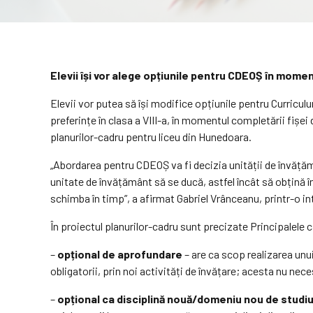
Elevii își vor alege opțiunile pentru CDEOȘ în momentu
Elevii vor putea să își modifice opțiunile pentru Curriculu
preferințe în clasa a VIII-a, în momentul completării fișei
planurilor-cadru pentru liceu din Hunedoara.
„Abordarea pentru CDEOȘ va fi decizia unității de învățământ
unitate de învățământ să se ducă, astfel încât să obțină î
schimba în timp”, a afirmat Gabriel Vrânceanu, printr-o i
În proiectul planurilor-cadru sunt precizate Principalele
–
opțional de aprofundare
– are ca scop realizarea un
obligatorii, prin noi activități de învățare; acesta nu ne
–
opțional ca disciplină nouă/domeniu nou de studi