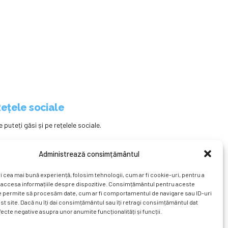
ețele sociale
e puteți găsi și pe rețelele sociale.
Administrează consimțământul
i cea mai bună experiență, folosim tehnologii, cum ar fi cookie-uri, pentru a
 accesa informațiile despre dispozitive. Consimțământul pentru aceste
e permite să procesăm date, cum ar fi comportamentul de navigare sau ID-uri
st site. Dacă nu îți dai consimțământul sau îți retragi consimțământul dat
ecte negative asupra unor anumite funcționalități și funcții.