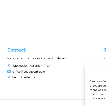
Contact
R
Ne puteți contacta oricând pentru detalii.
N
WhatsApp +40 765 699 399
office@eueducenter.ro
EuEduCenter.ro
Pentru a ofer
stoca și/sau
tehnologii n
unice pe ace
poate avea af