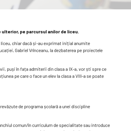
ulterior, pe parcursul anilor de liceu.
 liceu, chiar dacă și-au exprimat inițial anumite
ducației, Gabriel Vrînceanu, la dezbaterea pe proiectele
i, puși în fața admiterii din clasa a IX-a, vor ști spre ce
țiunea pe care o face un elev la clasa a VIII-a se poate
revăzute de programa școlară a unei discipline
trunchiul comun/în curriculum de specialitate sau introduce