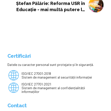
„Lazăr Edeleanu”
Ștefan Pălărie: Reforma USR în
Educație - mai multă putere la
comunități, mai puține interese
politice, o școală îndreptată spre
copii, părinți și profesori
Certificări
Datele cu caracter personal sunt protejate și în siguranță.
ISO/IEC 27001:2018
Sistem de management al securității informației
ISO/IEC 27701:2021
Sistem de management al confidențialității
informațiilor
Contact