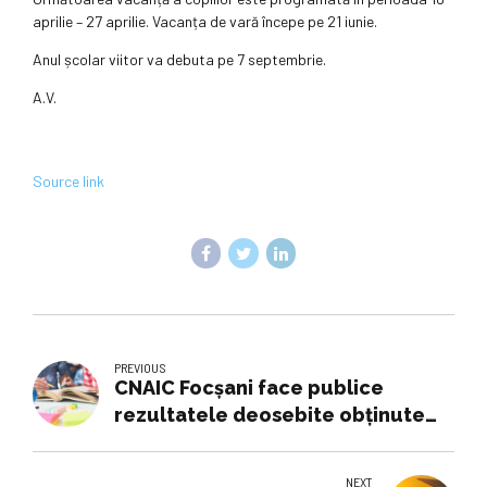
aprilie – 27 aprilie. Vacanța de vară începe pe 21 iunie.
Anul școlar viitor va debuta pe 7 septembrie.
A.V.
Source link
PREVIOUS
CNAIC Focșani face publice
rezultatele deosebite obținute
de elevii săi la faza județeană a
Concursului Național de Chimie
NEXT