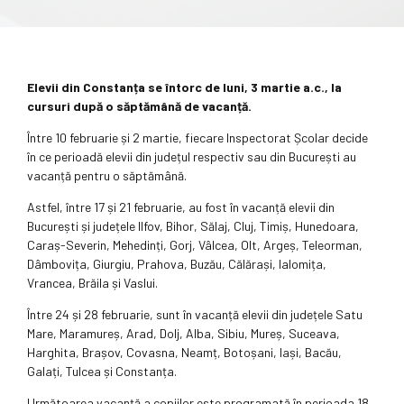
Elevii din Constanța se întorc de luni, 3 martie a.c., la
cursuri după o săptămână de vacanță.
Între 10 februarie și 2 martie, fiecare Inspectorat Școlar decide
în ce perioadă elevii din județul respectiv sau din București au
vacanță pentru o săptămână.
Astfel, între 17 și 21 februarie, au fost în vacanță elevii din
București și județele Ilfov, Bihor, Sălaj, Cluj, Timiș, Hunedoara,
Caraș-Severin, Mehedinți, Gorj, Vâlcea, Olt, Argeș, Teleorman,
Dâmbovița, Giurgiu, Prahova, Buzău, Călărași, Ialomița,
Vrancea, Brăila și Vaslui.
Între 24 și 28 februarie, sunt în vacanță elevii din județele Satu
Mare, Maramureș, Arad, Dolj, Alba, Sibiu, Mureș, Suceava,
Harghita, Brașov, Covasna, Neamț, Botoșani, Iași, Bacău,
Galați, Tulcea și Constanța.
Următoarea vacanță a copiilor este programată în perioada 18