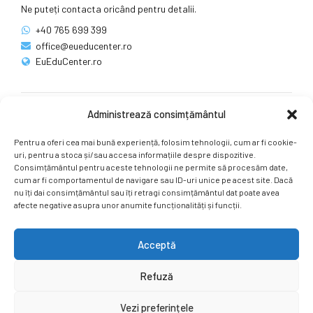
Ne puteți contacta oricând pentru detalii.
+40 765 699 399
office@eueducenter.ro
EuEduCenter.ro
Administrează consimțământul
Rețele sociale
Pentru a oferi cea mai bună experiență, folosim tehnologii, cum ar fi cookie-
Ne puteți găsi și pe rețelele sociale.
uri, pentru a stoca și/sau accesa informațiile despre dispozitive.
Consimțământul pentru aceste tehnologii ne permite să procesăm date,
cum ar fi comportamentul de navigare sau ID-uri unice pe acest site. Dacă
nu îți dai consimțământul sau îți retragi consimțământul dat poate avea
afecte negative asupra unor anumite funcționalități și funcții.
Acceptă
Copyright by
EuEduCenter.ro
.
Refuză
Prima Pagină
Simpozion Internațional
Revista
Știri
Vezi preferințele