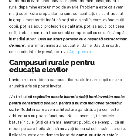
iar modul în care funcționează în acest moment învățământul
rural după mine este un mod de avarie. Problema este că avem
mulți copii. Este drept, dar nu sunt concentrați, nu sunt adunați
în grupul mari astfel încât să poți să ai școli în care, având mulți
copii, poți să aduci profesori de calitate, poți să aduci tot ceea
ce îți trebuie pentru a face școală comparabil cu ce se întâmplă
în mediul urban.
Deci din start pornesc cu o neșansă extraordinar
de mare
”, a afirmat ministrul Educației, Daniel David, în cadrul
unei conferințe de presă, potrivit
Agerpres.ro
Campusuri rurale pentru
educația elevilor
David a reiterat ideea campusurilor rurale în care copii dintr-o
anumită arie să poată învăța.
„Va trebui
să regândim aceste lucruri oricâți bani investim acolo:
pentru construcția școlilor, pentru a nu mai mai avea toaletă în
curte
. Modul în care avem arhitectura gândită, așa cum este
arhitectura nu poate funcționa. Noi nu avem niște modele
bătute în cuie. Știți că am mai anunțat public, de exemplu, că un
model pe care îl pilotăm, să nu aveți ideea că schimbăm lucrurile,
îl pilotăm, este acel demers legat de
campusurile rurale
în