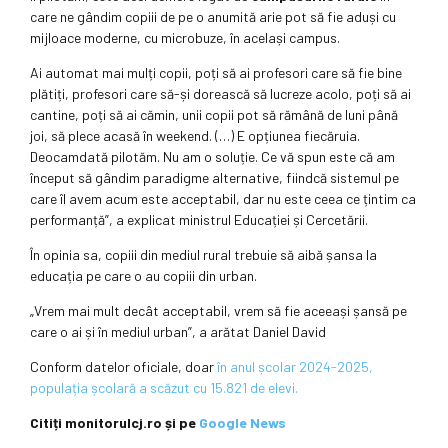
care ne gândim copiii de pe o anumită arie pot să fie aduși cu
mijloace moderne, cu microbuze, în același campus.
Ai automat mai mulți copii, poți să ai profesori care să fie bine
plătiți, profesori care să-și dorească să lucreze acolo, poți să ai
cantine, poți să ai cămin, unii copii pot să rămână de luni până
joi, să plece acasă în weekend. (…) E opțiunea fiecăruia.
Deocamdată pilotăm. Nu am o soluție. Ce vă spun este că am
început să gândim paradigme alternative, fiindcă sistemul pe
care îl avem acum este acceptabil, dar nu este ceea ce țintim ca
performanță”, a explicat ministrul Educației și Cercetării.
În opinia sa, copiii din mediul rural trebuie să aibă șansa la
educația pe care o au copiii din urban.
„Vrem mai mult decât acceptabil, vrem să fie aceeași șansă pe
care o ai și în mediul urban”, a arătat Daniel David
Conform datelor oficiale, doar
în anul școlar 2024-2025,
populația școlară a scăzut cu 15.821 de elevi.
Citiți monitorulcj.ro și pe
Google News