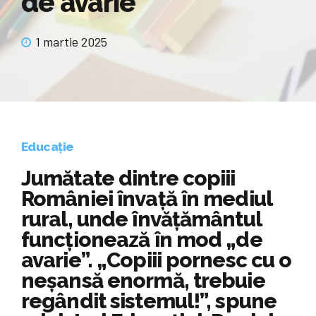
de avarie”
1 martie 2025
Educație
Jumătate dintre copiii
României învață în mediul
rural, unde învățământul
funcționează în mod „de
avarie”. „Copiii pornesc cu o
neșansă enormă, trebuie
regândit sistemul!”, spune