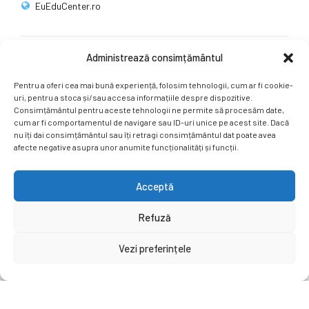
EuEduCenter.ro
Administrează consimțământul
Rețele sociale
Pentru a oferi cea mai bună experiență, folosim tehnologii, cum ar fi cookie-
Ne puteți găsi și pe rețelele sociale.
uri, pentru a stoca și/sau accesa informațiile despre dispozitive.
Consimțământul pentru aceste tehnologii ne permite să procesăm date,
cum ar fi comportamentul de navigare sau ID-uri unice pe acest site. Dacă
nu îți dai consimțământul sau îți retragi consimțământul dat poate avea
afecte negative asupra unor anumite funcționalități și funcții.
Acceptă
Copyright by
EuEduCenter.ro
.
Refuză
Prima Pagină
Simpozion Internațional
Revista
Știri
Vezi preferințele
Cont Client
ÎNAPOI SUS