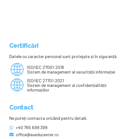
examenul de bacalaureat și pune
la dispoziția elevilor o platformă
cu materiale și resurse didactice
– bac.uvt.ro
Certificări
Datele cu caracter personal sunt protejate și în siguranță.
ISO/IEC 27001:2018
Sistem de management al securității informației
ISO/IEC 27701:2021
Sistem de management al confidențialității
informațiilor
Contact
Ne puteți contacta oricând pentru detalii.
+40 765 699 399
office@eueducenter.ro