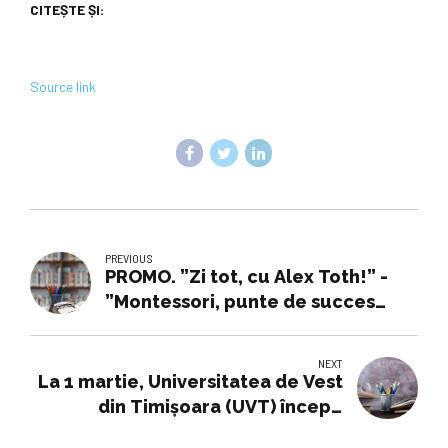
CITEȘTE ȘI:
Source link
PREVIOUS
PROMO. ”Zi tot, cu Alex Toth!” -
”Montessori, punte de succes
între Familie și Educație” - Stiri din
Mures, Stiri Targu mures
NEXT
La 1 martie, Universitatea de Vest
din Timișoara (UVT) începe
programul de pregătire pentru