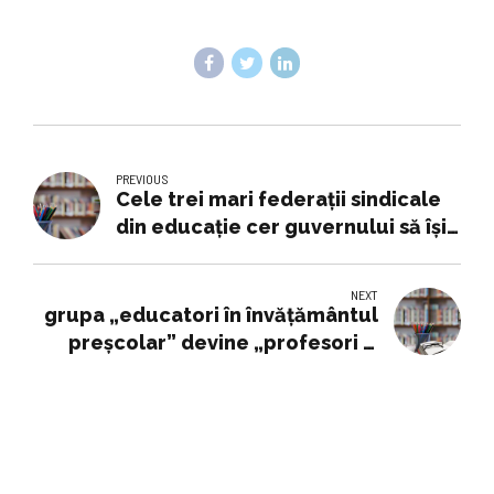
PREVIOUS
Cele trei mari federaţii sindicale
din educaţie cer guvernului să îşi
respecte angajamentele luate
după greva generală - Radio Iaşi –
NEXT
Cel mai ascultat radio regional
grupa „educatori în învățământul
preșcolar” devine „profesori și
educatori pentru educație
timpurie”, „paznicii” devin
„lucrători în servicii private de
securitate” – Edupedu.ro