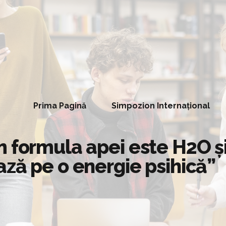
Prima Pagină
Simpozion Internațional
m formula apei este H2O ş
ză pe o energie psihică”