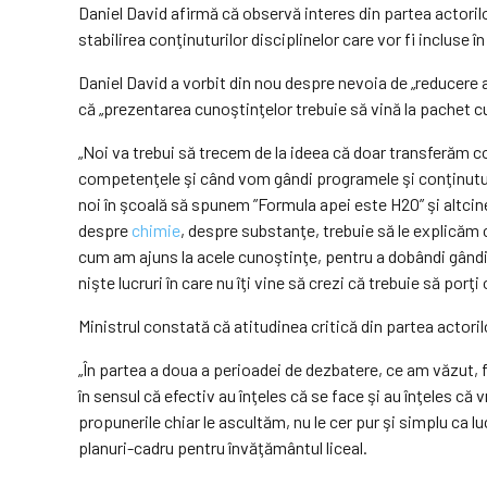
Daniel David afirmă că observă interes din partea actoril
stabilirea conţinuturilor disciplinelor care vor fi incluse î
Daniel David a vorbit din nou despre nevoia de „reducere a
că „prezentarea cunoştinţelor trebuie să vină la pachet c
„Noi va trebui să trecem de la ideea că doar transferăm 
competenţele şi când vom gândi programele şi conţinuturi
noi în şcoală să spunem ”Formula apei este H2O” şi altci
despre
chimie
, despre substanţe, trebuie să le explicăm c
cum am ajuns la acele cunoştinţe, pentru a dobândi gândire
nişte lucruri în care nu îţi vine să crezi că trebuie să po
Ministrul constată că atitudinea critică din partea actoril
„În partea a doua a perioadei de dezbatere, ce am văzut, 
în sensul că efectiv au înţeles că se face şi au înţeles 
propunerile chiar le ascultăm, nu le cer pur şi simplu ca l
planuri-cadru pentru învăţământul liceal.