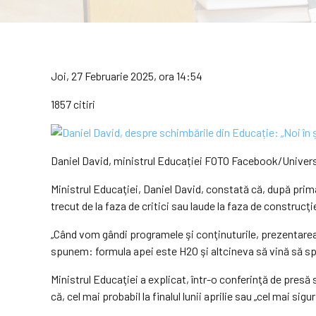
Joi, 27 Februarie 2025, ora 14:54
1857 citiri
Daniel David, ministrul Educației FOTO Facebook/Univer
Ministrul Educaţiei, Daniel David, constată că, după prim
trecut de la faza de critici sau laude la faza de construcţie
„Când vom gândi programele şi conţinuturile, prezentarea 
spunem: formula apei este H2O şi altcineva să vină să sp
Ministrul Educaţiei a explicat, într-o conferinţă de presă
că, cel mai probabil la finalul lunii aprilie sau „cel mai si