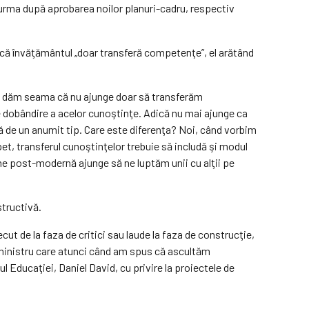
r urma după aprobarea noilor planuri-cadru, respectiv
i că învăţământul „doar transferă competenţe”, el arătând
 ne dăm seama că nu ajunge doar să transferăm
 dobândire a acelor cunoştinţe. Adică nu mai ajunge ca
ă de un anumit tip. Care este diferenţa? Noi, când vorbim
pet, transferul cunoştinţelor trebuie să includă şi modul
ume post-modernă ajunge să ne luptăm unii cu alţii pe
structivă.
t de la faza de critici sau laude la faza de construcţie,
nt ministru care atunci când am spus că ascultăm
l Educaţiei, Daniel David, cu privire la proiectele de