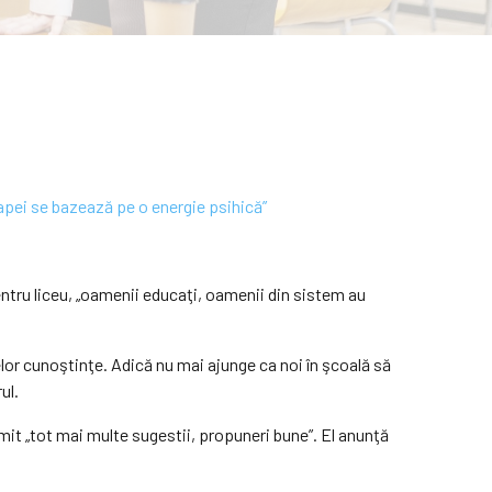
entru liceu, „oamenii educaţi, oamenii din sistem au
lor cunoştinţe. Adică nu mai ajunge ca noi în şcoală să
ul.
imit „tot mai multe sugestii, propuneri bune”. El anunţă