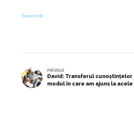
Source link
PREVIOUS
David: Transferul cunoștințelor 
modul în care am ajuns la acele