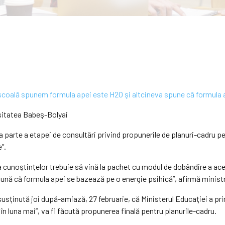
sitatea Babeş-Bolyai
a parte a etapei de consultări privind propunerile de planuri-cadru p
”.
cunoştinţelor trebuie să vină la pachet cu modul de dobândire a ace
ună că formula apei se bazează pe o energie psihică”, afirmă ministr
 susţinută joi după-amiază, 27 februarie, că Ministerul Educaţiei a pr
gur în luna mai”, va fi făcută propunerea finală pentru planurile-cadru.