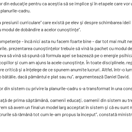
or din educaţie pentru ca aceştia să se implice şi în etapele care vo
n planurile-cadru.
 presiunii curriculare” care există pe elev şi despre schimbarea idei
u modul de dobândire a acelor cunoştinţe”.
competenţe – încă nici asta nu facem foarte bine – dar tot mai mult
le, prezentarea cunoştinţelor trebuie să vină la pachet cu modul de
neva să vină să spună că formula apei se bazează pe o energie psihic
opiilor şi cum am ajuns la acele cunoştinţe. În toate disciplinele, re
 critică şi a înţelege de ce spunem anumite lucruri. Altfel, într-o l
rţi o bătălie, dacă pământul e plat sau nu”, argumentează Daniel David.
or din sistem cu privire la planurile-cadru s-a transformat în una con
faţă de prima săptămână, oamenii educaţi, oamenii din sistem au trecu
că vrem să avem un final un model larg acceptat în sistem şi că eu su
ucrurile să rămână tot cum le-am propus la început”, constată ministru