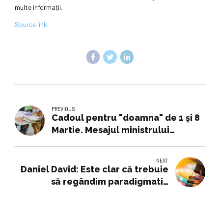
multe informații.
Source link
PREVIOUS
Cadoul pentru "doamna" de 1 şi 8
Martie. Mesajul ministrului
Educaţiei pentru părinţi şi
profesori
NEXT
Daniel David: Este clar că trebuie
să regândim paradigmatic
învățământul rural