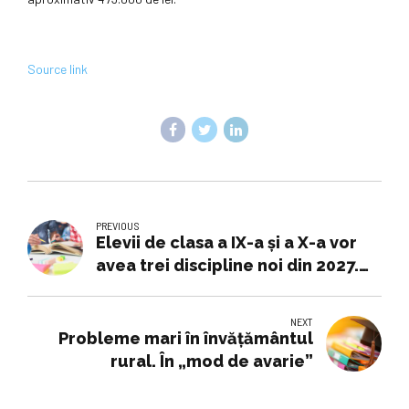
Source link
PREVIOUS
Elevii de clasa a IX-a și a X-a vor
avea trei discipline noi din 2027.
Ministrul Educației: O decizie care
nu suferea amânare
NEXT
Probleme mari în învățământul
rural. În „mod de avarie”