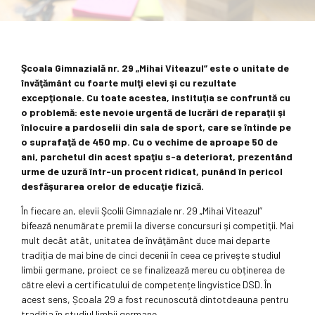
Şcoala Gimnazială nr. 29 „Mihai Viteazul” este o unitate de
învăţământ cu foarte mulţi elevi şi cu rezultate
excepţionale. Cu toate acestea, instituţia se confruntă cu
o problemă: este nevoie urgentă de lucrări de reparaţii şi
înlocuire a pardoselii din sala de sport, care se întinde pe
o suprafaţă de 450 mp. Cu o vechime de aproape 50 de
ani, parchetul din acest spaţiu s-a deteriorat, prezentând
urme de uzură într-un procent ridicat, punând în pericol
desfăşurarea orelor de educaţie fizică.
În fiecare an, elevii Şcolii Gimnaziale nr. 29 „Mihai Viteazul”
bifează nenumărate premii la diverse concursuri şi competiţii. Mai
mult decât atât, unitatea de învăţământ duce mai departe
tradiția de mai bine de cinci decenii în ceea ce priveşte studiul
limbii germane, proiect ce se finalizează mereu cu obținerea de
către elevi a certificatului de competențe lingvistice DSD. În
acest sens, Școala 29 a fost recunoscută dintotdeauna pentru
tradiția în studiul limbii germane.