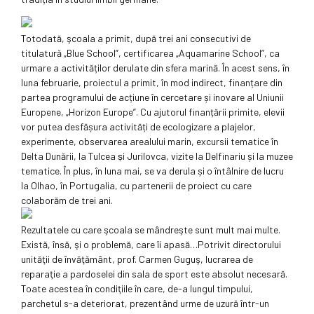
Totodată, şcoala a primit, după trei ani consecutivi de
titulatură „Blue School”, certificarea „Aquamarine School”, ca
urmare a activităților derulate din sfera marină. În acest sens, în
luna februarie, proiectul a primit, în mod indirect, finanțare din
partea programului de acțiune în cercetare și inovare al Uniunii
Europene, „Horizon Europe”. Cu ajutorul finanțării primite, elevii
vor putea desfășura activități de ecologizare a plajelor,
experimente, observarea arealului marin, excursii tematice în
Delta Dunării, la Tulcea ṣi Jurilovca, vizite la Delfinariu și la muzee
tematice. În plus, în luna mai, se va derula și o întâlnire de lucru
la Olhao, în Portugalia, cu partenerii de proiect cu care
colaborăm de trei ani.
Rezultatele cu care şcoala se mândreşte sunt mult mai multe.
Există, însă, şi o problemă, care îi apasă…Potrivit directorului
unităţii de învăţământ, prof. Carmen Guguş, lucrarea de
reparaţie a pardoselei din sala de sport este absolut necesară.
Toate acestea în condiţiile în care, de-a lungul timpului,
parchetul s-a deteriorat, prezentând urme de uzură într-un