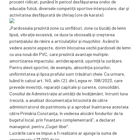
procent ridicat, punând în pericol desfăşurarea orelor de
educaţie fizică, diversele competiţii sportive interşcolare, dar şi
activitatea desfăşurată de chiriaş (ore de karate).
„Pardoseala prezintă zone cu umflături, zone cu bucăţi de lemn
lipsă, vibraţie excesivă, ce duce la oboseală şi creşterea
potenţialului de rănire a articulaţiilor şi muşchilor. Având în
vedere aceste aspecte, dorim înlocuirea vechii pardoseli de lemn
cu una nouă din PVC, care prezintă avantaje multiple:
amortizarea impactului, antiderapantă, uşurinţă la curăţare.
Pentru elevii sportivi, de exemplu, absorbţia şocurilor,
uniformitatea şi lipsa prafului sunt trăsături cheie. Ca urmare,
luând în calcul art. 140, alin. (2), din Legea nr. 198/2023, care
prevede investiţii, reparaţii capitale şi curente, consolidări,
Consiliul de Administraţie al unităţii de învăţământ, întrunit luna
trecută, a analizat documentaţia întocmită de către
administratorul de patrimoniu şi a aprobat înaintarea acesteia
către Primăria Constanţa, în vederea alocării fondurilor de la
bugetul local, prin finanţare complementară”, a declarat
managerul, pentru „Cuget liber”.
Lucrările care se impun a fi realizate ar ajunge la suma de
aproximativ 473.000 de lei.