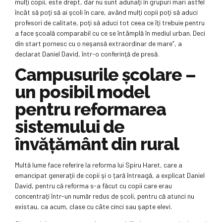
mulţi copii, este drept, dar nu sunt adunaţi în grupuri mari astfel
încât să poţi să ai şcoli în care, având mulţi copii poţi să aduci
profesori de calitate, poţi să aduci tot ceea ce îţi trebuie pentru
a face şcoală comparabil cu ce se întâmplă în mediul urban. Deci
din start pornesc cu o neşansă extraordinar de mare”, a
declarat Daniel David, într-o conferinţă de presă.
Campusurile școlare –
un posibil model
pentru reformarea
sistemului de
învățământ din rural
Multă lume face referire la reforma lui Spiru Haret, care a
emancipat generaţii de copii şi o ţară întreagă, a explicat Daniel
David, pentru că reforma s-a făcut cu copii care erau
concentraţi într-un număr redus de școli, pentru că atunci nu
existau, ca acum, clase cu câte cinci sau şapte elevi.