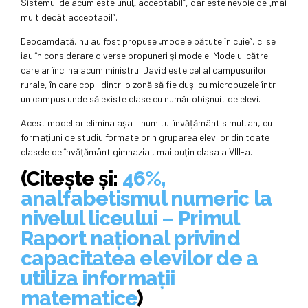
Sistemul de acum este unul„ acceptabil”, dar este nevoie de „mai
mult decât acceptabil”.
Deocamdată, nu au fost propuse „modele bătute în cuie”, ci se
iau în considerare diverse propuneri şi modele. Modelul către
care ar înclina acum ministrul David este cel al campusurilor
rurale, în care copii dintr-o zonă să fie duşi cu microbuzele într-
un campus unde să existe clase cu număr obișnuit de elevi.
Acest model ar elimina așa – numitul învățământ simultan, cu
formațiuni de studiu formate prin gruparea elevilor din toate
clasele de învățământ gimnazial, mai puțin clasa a VIII-a.
(Citește și:
46%,
analfabetismul numeric la
nivelul liceului – Primul
Raport național privind
capacitatea elevilor de a
utiliza informații
matematice
)