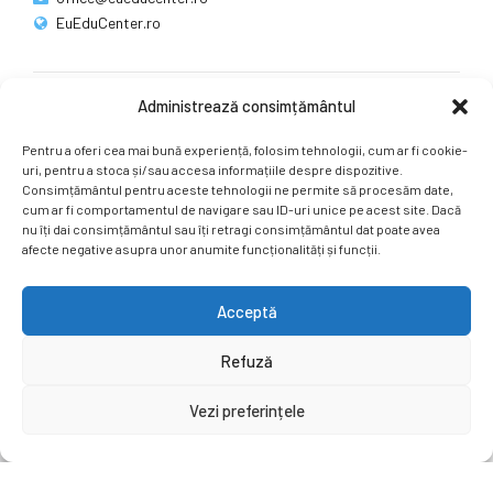
EuEduCenter.ro
Administrează consimțământul
Rețele sociale
Pentru a oferi cea mai bună experiență, folosim tehnologii, cum ar fi cookie-
Ne puteți găsi și pe rețelele sociale.
uri, pentru a stoca și/sau accesa informațiile despre dispozitive.
Consimțământul pentru aceste tehnologii ne permite să procesăm date,
cum ar fi comportamentul de navigare sau ID-uri unice pe acest site. Dacă
nu îți dai consimțământul sau îți retragi consimțământul dat poate avea
afecte negative asupra unor anumite funcționalități și funcții.
Acceptă
Copyright by
EuEduCenter.ro
.
Refuză
Prima Pagină
Simpozion Internațional
Revista
Știri
Vezi preferințele
Cont Client
ÎNAPOI SUS