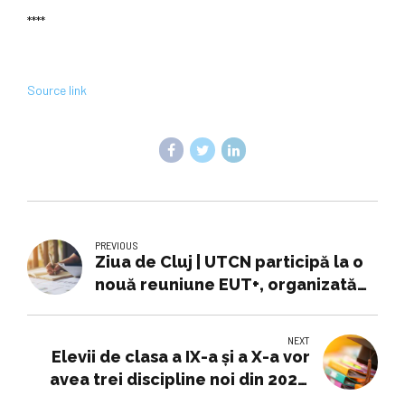
****
Source link
PREVIOUS
Ziua de Cluj | UTCN participă la o
nouă reuniune EUT+, organizată
de Universitatea de Tehnologie
din Troyes
NEXT
Elevii de clasa a IX-a și a X-a vor
avea trei discipline noi din 2027.
Ministrul Educației: O decizie care