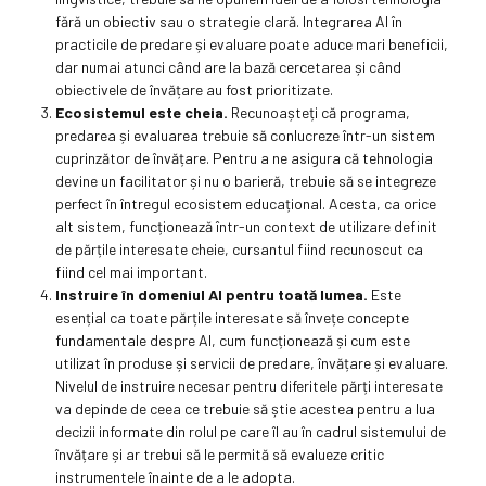
fără un obiectiv sau o strategie clară. Integrarea AI în
practicile de predare și evaluare poate aduce mari beneficii,
dar numai atunci când are la bază cercetarea și când
obiectivele de învățare au fost prioritizate.
Ecosistemul este cheia.
Recunoașteți că programa,
predarea și evaluarea trebuie să conlucreze într-un sistem
cuprinzător de învățare. Pentru a ne asigura că tehnologia
devine un facilitator și nu o barieră, trebuie să se integreze
perfect în întregul ecosistem educațional. Acesta, ca orice
alt sistem, funcționează într-un context de utilizare definit
de părțile interesate cheie, cursantul fiind recunoscut ca
fiind cel mai important.
Instruire în domeniul AI pentru toată lumea.
Este
esențial ca toate părțile interesate să învețe concepte
fundamentale despre AI, cum funcționează și cum este
utilizat în produse și servicii de predare, învățare și evaluare.
Nivelul de instruire necesar pentru diferitele părți interesate
va depinde de ceea ce trebuie să știe acestea pentru a lua
decizii informate din rolul pe care îl au în cadrul sistemului de
învățare și ar trebui să le permită să evalueze critic
instrumentele înainte de a le adopta.