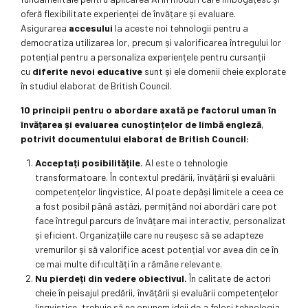
oferă flexibilitate experienței de învățare și evaluare.
Asigurarea
accesului
la aceste noi tehnologii pentru a
democratiza utilizarea lor, precum și valorificarea întregului lor
potențial pentru a personaliza experiențele pentru cursanții
cu
diferite nevoi educative
sunt și ele domenii cheie explorate
în studiul elaborat de British Council.
10 principii pentru o abordare axată pe factorul uman în
învățarea și evaluarea cunoștințelor de limbă engleză
,
potrivit documentului elaborat de British Council:
Acceptați posibilitățile.
AI este o tehnologie
transformatoare. În contextul predării, învățării și evaluării
competențelor lingvistice, AI poate depăși limitele a ceea ce
a fost posibil până astăzi, permițând noi abordări care pot
face întregul parcurs de învățare mai interactiv, personalizat
și eficient. Organizațiile care nu reușesc să se adapteze
vremurilor și să valorifice acest potențial vor avea din ce în
ce mai multe dificultăți în a rămâne relevante.
Nu pierdeți din vedere obiectivul.
În calitate de actori
cheie în peisajul predării, învățării și evaluării competențelor
lingvistice, trebuie să ne opunem ideii de a folosi tehnologia