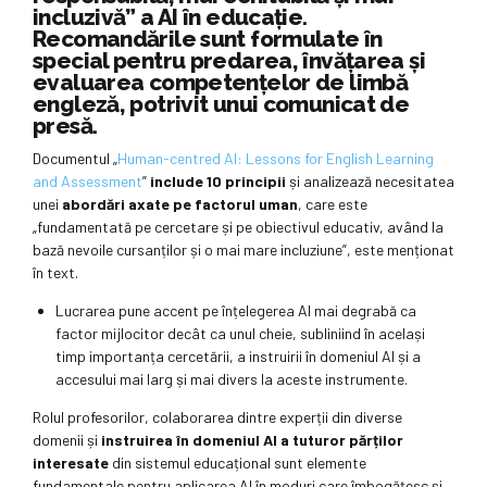
incluzivă” a AI în educație.
Recomandările sunt formulate în
special pentru predarea, învățarea și
evaluarea competențelor de limbă
engleză, potrivit unui comunicat de
presă.
Documentul „
Human-centred AI: Lessons for English Learning
and Assessment
”
include 10 principii
și analizează necesitatea
unei
abordări axate pe factorul uman
, care este
„fundamentată pe cercetare și pe obiectivul educativ, având la
bază nevoile cursanților și o mai mare incluziune”, este menționat
în text.
Lucrarea pune accent pe înțelegerea AI mai degrabă ca
factor mijlocitor decât ca unul cheie, subliniind în același
timp importanța cercetării, a instruirii în domeniul AI și a
accesului mai larg și mai divers la aceste instrumente.
Rolul profesorilor, colaborarea dintre experții din diverse
domenii și
instruirea în domeniul AI
a tuturor părților
interesate
din sistemul educațional sunt elemente
fundamentale pentru aplicarea AI în moduri care îmbogățesc și