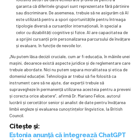
garanta că diferitele grupuri sunt reprezentate fără părtinire
sau discriminare. De asemenea, trebuie să ne asigurăm că AI
este utilizată pentru a spori oportunitățile pentru întreaga
tipologie diversă a cursanților internaționali, în special a
celor cu dizabilități cognitive și fizice. AI are capacitatea de
a sprijini cursanții prin personalizarea parcursului de învățare
și evaluare, în funcție de nevoile lor.
„Nu putem lăsa decizii cruciale, cum ar fi educația, în mâinile unei
mașini, deoarece există aspecte juridice și de reglementare care
trebuie abordate. Nici nu putem separa moralitatea și etica de
domeniul educației. Tehnologia ar trebui să fie folosită ca
instrument care să ne ajute, dar experții trebuie să
supravegheze în permanență utilizarea acesteia pentru a preveni
și corecta orice abatere”, afirmă Dr. Mariano Felice, autorul
lucrării și cercetător senior și analist de date pentru învățarea
limbii engleze și evaluarea cunoștințelor lingvistice, la British
Council.
Citește și:
Estonia anunță că integrează ChatGPT