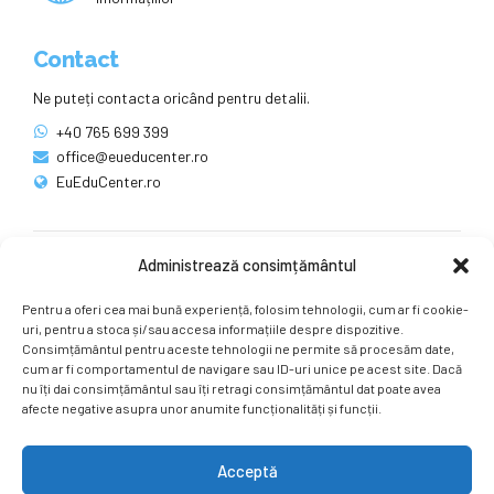
Contact
Ne puteți contacta oricând pentru detalii.
+40 765 699 399
office@eueducenter.ro
EuEduCenter.ro
Administrează consimțământul
Rețele sociale
Pentru a oferi cea mai bună experiență, folosim tehnologii, cum ar fi cookie-
Ne puteți găsi și pe rețelele sociale.
uri, pentru a stoca și/sau accesa informațiile despre dispozitive.
Consimțământul pentru aceste tehnologii ne permite să procesăm date,
cum ar fi comportamentul de navigare sau ID-uri unice pe acest site. Dacă
nu îți dai consimțământul sau îți retragi consimțământul dat poate avea
afecte negative asupra unor anumite funcționalități și funcții.
Acceptă