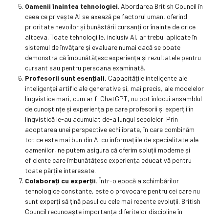
Oamenii înaintea tehnologiei
. Abordarea British Council în
ceea ce privește AI se axează pe factorul uman, oferind
prioritate nevoilor și bunăstării cursanților înainte de orice
altceva. Toate tehnologiile, inclusiv AI, ar trebui aplicate în
sistemul de învățare și evaluare numai dacă se poate
demonstra că îmbunătățesc experiența și rezultatele pentru
cursant sau pentru persoana examinată.
Profesorii sunt esențiali.
Capacitățile inteligente ale
inteligenței artificiale generative și, mai precis, ale modelelor
lingvistice mari, cum ar fi ChatGPT, nu pot înlocui ansamblul
de cunoștințe și experiența pe care profesorii și experții în
lingvistică le-au acumulat de-a lungul secolelor. Prin
adoptarea unei perspective echilibrate, în care combinăm
tot ce este mai bun din AI cu informațiile de specialitate ale
oamenilor, ne putem asigura că oferim soluții moderne și
eficiente care îmbunătățesc experiența educativă pentru
toate părțile interesate.
Colaborați cu experții.
Într-o epocă a schimbărilor
tehnologice constante, este o provocare pentru cei care nu
sunt experți să țină pasul cu cele mai recente evoluții. British
Council recunoaște importanța diferitelor discipline în