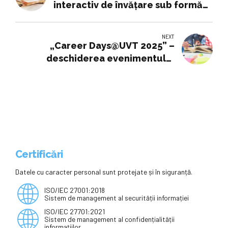
interactiv de învățare sub formă
de quiz
NEXT
„Career Days@UVT 2025” –
deschiderea evenimentului
dedicat oportunităților de carieră
ale studenților și absolvenților
UVT -
Certificări
Datele cu caracter personal sunt protejate și în siguranță.
ISO/IEC 27001:2018
Sistem de management al securității informației
ISO/IEC 27701:2021
Sistem de management al confidențialității
informațiilor