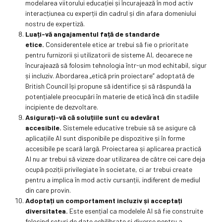
modelarea viitorului educației și încurajează în mod activ
interacțiunea cu experții din cadrul și din afara domeniului
nostru de expertiză.
Luați-vă angajamentul față de standarde
etice.
Considerentele etice ar trebui să fie o prioritate
pentru furnizorii și utilizatorii de sisteme AI, deoarece ne
încurajează să folosim tehnologia într-un mod echitabil, sigur
și incluziv. Abordarea „etică prin proiectare” adoptată de
British Council își propune să identifice și să răspundă la
potențialele preocupări în materie de etică încă din stadiile
incipiente de dezvoltare.
Asigurați-vă că soluțiile sunt cu adevărat
accesibile.
Sistemele educative trebuie să se asigure că
aplicațiile AI sunt disponibile pe dispozitive și în forme
accesibile pe scară largă. Proiectarea și aplicarea practică
AI nu ar trebui să vizeze doar utilizarea de către cei care deja
ocupă poziții privilegiate în societate, ci ar trebui create
pentru a implica în mod activ cursanții, indiferent de mediul
din care provin.
Adoptați un comportament incluziv și acceptați
diversitatea.
Este esențial ca modelele AI să fie construite
folosind seturi de date echilibrate și diverse pentru a