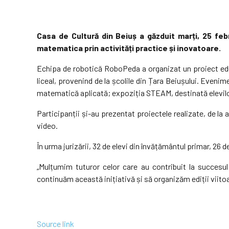
Casa de Cultură din Beiuș a găzduit marți, 25 febr
matematica prin activități practice și inovatoare.
Echipa de robotică RoboPeda a organizat un proiect educ
liceal, provenind de la școlile din Țara Beiușului. Evenime
matematică aplicată; expoziția STEAM, destinată elevilor
Participanții și-au prezentat proiectele realizate, de la
video.
În urma jurizării, 32 de elevi din învățământul primar, 26 
„Mulțumim tuturor celor care au contribuit la succesul 
continuăm această inițiativă și să organizăm ediții viitoa
Source link