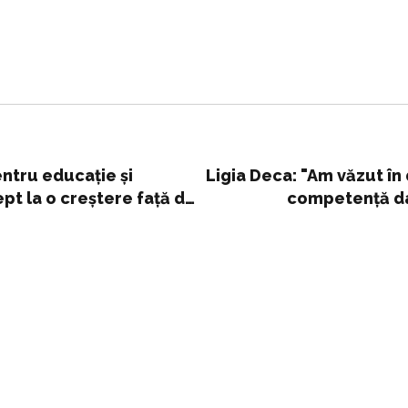
ntru educaţie şi
Ligia Deca: "Am văzut în
pt la o creştere faţă de
competenţă da