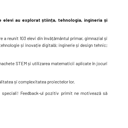
elevi au explorat știința, tehnologia, ingineria și
a reunit 103 elevi din învățământul primar, gimnazial și
tehnologie și inovație digitală; inginerie și design tehnic;
 machete STEM și utilizarea matematicii aplicate în jocuri
alitatea și complexitatea proiectelor lor.
ați speciali! Feedback-ul pozitiv primit ne motivează să