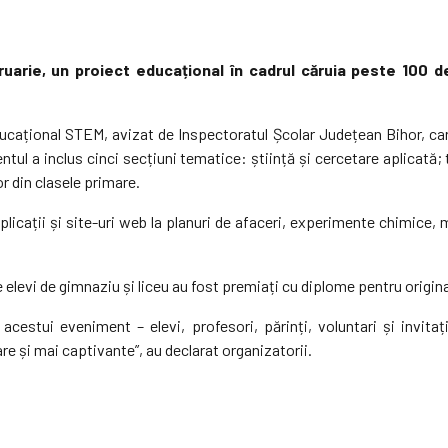
uarie, un proiect educațional în cadrul căruia peste 100 de 
ațional STEM, avizat de Inspectoratul Școlar Județean Bihor, care 
ntul a inclus cinci secțiuni tematice: știință și cercetare aplicată; 
 din clasele primare.
 aplicații și site-uri web la planuri de afaceri, experimente chimice,
de elevi de gimnaziu și liceu au fost premiați cu diplome pentru origin
acestui eveniment – elevi, profesori, părinți, voluntari și invit
re și mai captivante”, au declarat organizatorii.