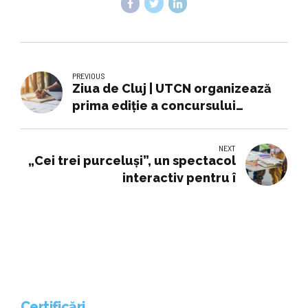
PREVIOUS
Ziua de Cluj | UTCN organizează
prima ediție a concursului
„Construcțiile Viitorului”. Elevii
premianți vor fi admiși cu nota 10
NEXT
la Facultatea de Construcții
„Cei trei purceluși”, un spectacol
interactiv pentru î
Certificări