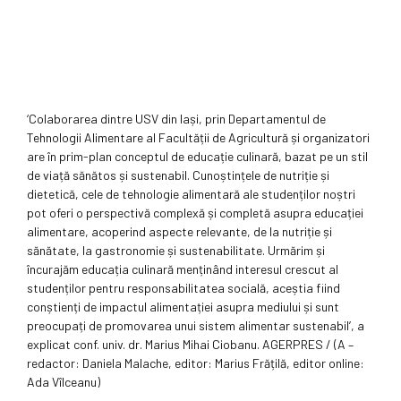
‘Colaborarea dintre USV din Iași, prin Departamentul de
Tehnologii Alimentare al Facultății de Agricultură și organizatori
are în prim-plan conceptul de educație culinară, bazat pe un stil
de viață sănătos și sustenabil. Cunoștințele de nutriție și
dietetică, cele de tehnologie alimentară ale studenților noștri
pot oferi o perspectivă complexă și completă asupra educației
alimentare, acoperind aspecte relevante, de la nutriție și
sănătate, la gastronomie și sustenabilitate. Urmărim și
încurajăm educația culinară menținând interesul crescut al
studenților pentru responsabilitatea socială, aceștia fiind
conștienți de impactul alimentației asupra mediului și sunt
preocupați de promovarea unui sistem alimentar sustenabil’, a
explicat conf. univ. dr. Marius Mihai Ciobanu. AGERPRES / (A –
redactor: Daniela Malache, editor: Marius Frățilă, editor online:
Ada Vîlceanu)