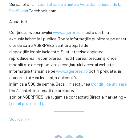
Sursa foto:
Universitatea de Ştiinţele Vieții „Ion Ionescu de la
Brad” Iaşi
/Facebook.com
Afisari: 9
Conținutul website-ului
www.agerpres.ro
este destinat
exclusiv informării publice. Toate informaţiile publicate pe acest
site de către AGERPRES sunt protejate de
dispoziţiile legale incidente. Sunt interzise copierea,
reproducerea, recompilarea, modificarea, precum şi orice
modalitate de exploatare a conţinutului acestui website.
Informaţiile transmise pe
www.agerpres.ro
pot fi preluate, în
conformitate cu legislaţia aplicabilă,
în limita a 500 de semne. Detalii în secţiunea
Condiţii de utilizare
.
Dacă sunteţi interesaţi de preluarea
ştirilor AGERPRES, vă rugăm să contactaţi Direcţia Marketing –
[email protected]
.
Source link