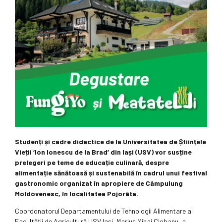
Studenți și cadre didactice de la Universitatea de Științele
Vieții ‘Ion Ionescu de la Brad’ din Iași (USV) vor susține
prelegeri pe teme de educație culinară, despre
alimentație sănătoasă și sustenabilă în cadrul unui festival
gastronomic organizat în apropiere de Câmpulung
Moldovenesc, în localitatea Pojorâta.
Coordonatorul Departamentului de Tehnologii Alimentare al
Facultății de Agricultură USV Iași, Marius Mihai Ciobanu, a