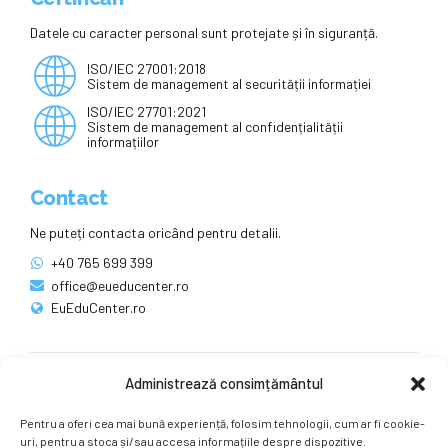
Datele cu caracter personal sunt protejate și în siguranță.
ISO/IEC 27001:2018
Sistem de management al securității informației
ISO/IEC 27701:2021
Sistem de management al confidențialității
informațiilor
Contact
Ne puteți contacta oricând pentru detalii.
+40 765 699 399
office@eueducenter.ro
EuEduCenter.ro
Administrează consimțământul
Rețele sociale
Pentru a oferi cea mai bună experiență, folosim tehnologii, cum ar fi cookie-
Ne puteți găsi și pe rețelele sociale.
uri, pentru a stoca și/sau accesa informațiile despre dispozitive.