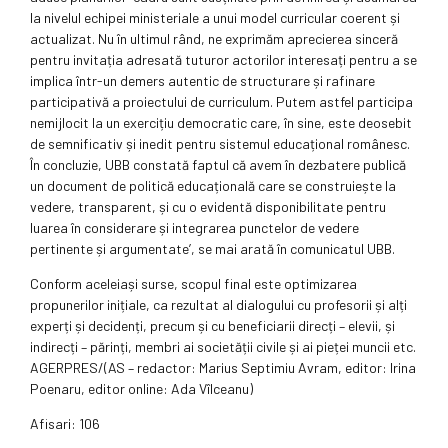
la nivelul echipei ministeriale a unui model curricular coerent și
actualizat. Nu în ultimul rând, ne exprimăm aprecierea sinceră
pentru invitația adresată tuturor actorilor interesați pentru a se
implica într-un demers autentic de structurare și rafinare
participativă a proiectului de curriculum. Putem astfel participa
nemijlocit la un exercițiu democratic care, în sine, este deosebit
de semnificativ și inedit pentru sistemul educațional românesc.
În concluzie, UBB constată faptul că avem în dezbatere publică
un document de politică educațională care se construiește la
vedere, transparent, și cu o evidentă disponibilitate pentru
luarea în considerare și integrarea punctelor de vedere
pertinente și argumentate’, se mai arată în comunicatul UBB.
Conform aceleiași surse, scopul final este optimizarea
propunerilor inițiale, ca rezultat al dialogului cu profesorii și alți
experți și decidenți, precum și cu beneficiarii direcți – elevii, și
indirecți – părinți, membri ai societății civile și ai pieței muncii etc.
AGERPRES/(AS – redactor: Marius Septimiu Avram, editor: Irina
Poenaru, editor online: Ada Vîlceanu)
Afisari: 106