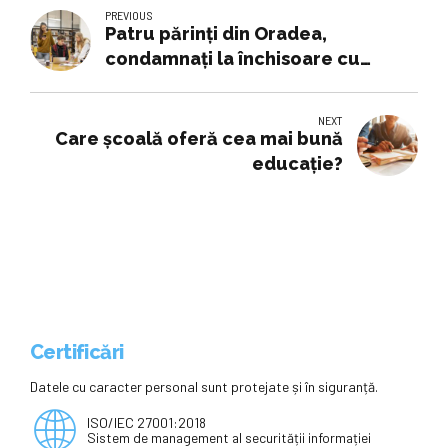
PREVIOUS
Patru părinți din Oradea,
condamnați la închisoare cu
amânare, pentru homeschooling
/ Copiii lor au fost înscriși la o
NEXT
instituție școlară din America
Care școală oferă cea mai bună
educație?
Certificări
Datele cu caracter personal sunt protejate și în siguranță.
ISO/IEC 27001:2018
Sistem de management al securității informației