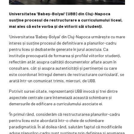
Universitatea ‘Babeș-Bolyai’ (UBB) din Cluj-Napoca
susține procesul de restructurare a curriculumului liceal,
mai ales că este vorba și de viitorii săi studenți.
‘Universitatea ‘Babeș-Bolyai’ din Cluj-Napoca urmărește cu mare
interes și susține procesul de definitivare a planurilor-cadru
pentru liceu și dezbaterile generate în jurul acestuia. Ca
instituție preocupată de formarea și profilul viitorilor studenți,
reflectăm atât asupra calității documentelor aflate acum în
consultare, cât și asupra autenticității și pertinenței cu care
este coordonat întregul demers de restructurare curriculară’, se
arată într-un comunicat trimis, miercuri, de UBB.
Potrivit sursei citate, reprezentanții UBB invocă și trei dintre
aspectele centrale care întemeiază această schimbare și
demersurile de edificare a curriculumului asociate ei.
‘În primul rând, considerăm că restructurarea planurilor-cadru
pentru liceu este abordată într-o cheie de schimbare
paradigmatică. În al doilea rând, salutăm faptul că modificările
aduse planurilor-cadru sunt susținute prin definirea și asumarea