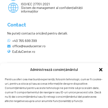
ISO/IEC 27701:2021
Sistem de management al confidențialității
informațiilor
Contact
Ne puteți contacta oricând pentru detalii.
+40 765 699 399
office@eueducenter.ro
EuEduCenter.ro
Administrează consimțământul
Rețele sociale
Pentru a oferi cea mai bună experiență, folosim tehnologii, cum ar fi cookie-
Ne puteți găsi și pe rețelele sociale.
uri, pentru a stoca și/sau accesa informațiile despre dispozitive.
Consimțământul pentru aceste tehnologii ne permite să procesăm date,
cum ar fi comportamentul de navigare sau ID-uri unice pe acest site. Dacă
nu îți dai consimțământul sau îți retragi consimțământul dat poate avea
afecte negative asupra unor anumite funcționalități și funcții.