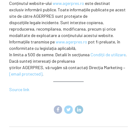
Conținutul website-ului
www.agerpres.ro
este destinat
exclusiv informării publice. Toate informaţiile publicate pe acest
site de către AGERPRES sunt protejate de
dispoziţiile legale incidente. Sunt interzise copierea,
reproducerea, recompilarea, modificarea, precum şi orice
modalitate de exploatare a conţinutului acestui website.
Informaţiile transmise pe
www.agerpres.ro
pot fi preluate, în
conformitate cu legislaţia aplicabilă,
în limita a 500 de semne. Detalii în secţiunea
Condiţii de utilizare
.
Dacă sunteţi interesaţi de preluarea
ştirilor AGERPRES, vă rugăm să contactaţi Direcţia Marketing –
[email protected]
.
Source link