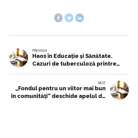
PREVIOUS
Haos în Educație și Sănătate.
Cazuri de tuberculoză printre
elevi
NEXT
„Fondul pentru un viitor mai bun
în comunități” deschide apelul de
idei și proiecte civice de educație
la Bârlad și va aloca 245.000 de lei
cu sprijinul Lidl România