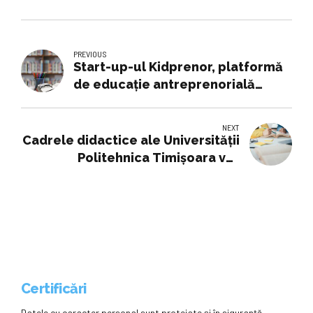
PREVIOUS
Start-up-ul Kidprenor, platformă
de educaţie antreprenorială
pentru copii, primeşte...
NEXT
Cadrele didactice ale Universității
Politehnica Timișoara vor
participa la sesiuni de pregătire
dedicate utilizării inteligenței
artificiale în educație
Certificări
Datele cu caracter personal sunt protejate și în siguranță.