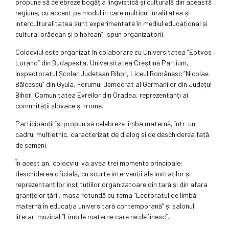
propune să celebreze bogăția lingvistică și culturală din această
regiune, cu accent pe modul în care multiculturalitatea și
interculturalitatea sunt experimentate în mediul educațional și
cultural orădean și bihorean”, spun organizatorii.
Colocviul este organizat în colaborare cu Universitatea ”Eotvos
Lorand” din Budapesta, Universitatea Creștină Partium,
Inspectoratul Școlar Județean Bihor, Liceul Românesc ”Nicolae
Bălcescu” din Gyula, Forumul Democrat al Germanilor din Județul
Bihor, Comunitatea Evreilor din Oradea, reprezentanți ai
comunității slovace și rrome.
Participanții își propun să celebreze limba maternă, într-un
cadrul multietnic, caracterizat de dialog și de deschiderea față
de semeni.
În acest an, colocviul va avea trei momente principale:
deschiderea oficială, cu scurte intervenții ale invitaților și
reprezentanților instituțiilor organizatoare din țară și din afara
granițelor țării, masa rotundă cu tema ”Lectoratul de limbă
maternă în educația universitară contemporană” și salonul
literar-muzical ”Limbile materne care ne definesc”.