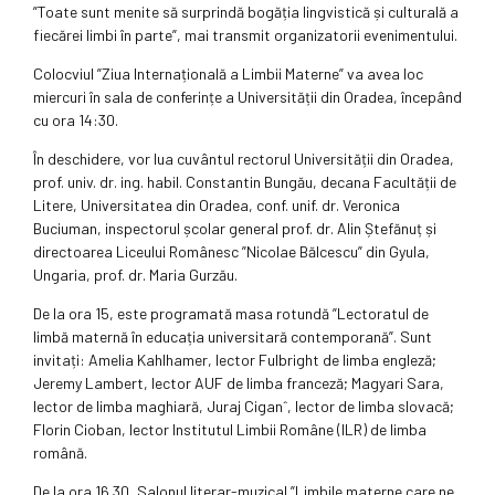
”Toate sunt menite să surprindă bogăția lingvistică și culturală a
fiecărei limbi în parte”, mai transmit organizatorii evenimentului.
Colocviul ”Ziua Internațională a Limbii Materne” va avea loc
miercuri în sala de conferințe a Universității din Oradea, începând
cu ora 14:30.
În deschidere, vor lua cuvântul rectorul Universității din Oradea,
prof. univ. dr. ing. habil. Constantin Bungău, decana Facultății de
Litere, Universitatea din Oradea, conf. unif. dr. Veronica
Buciuman, inspectorul școlar general prof. dr. Alin Ștefănuț și
directoarea Liceului Românesc ”Nicolae Bălcescu” din Gyula,
Ungaria, prof. dr. Maria Gurzău.
De la ora 15, este programată masa rotundă ”Lectoratul de
limbă maternă în educația universitară contemporană”. Sunt
invitați: Amelia Kahlhamer, lector Fulbright de limba engleză;
Jeremy Lambert, lector AUF de limba franceză; Magyari Sara,
lector de limba maghiară, Juraj Ciganˆ, lector de limba slovacă;
Florin Cioban, lector Institutul Limbii Române (ILR) de limba
română.
De la ora 16.30, Salonul literar-muzical ”Limbile materne care ne