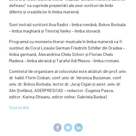
definesc” va cuprinde prezentări ale unor scriitori de limbi
diferite și creațiile lor în limba maternă.
Sunt invitați scriitorii Ana Radici – limba română, Bokos Borbala
– limba maghiară și Timotej Vanko – limba slovacă.
Programul cu momente literar-muzicale în limba maternă va fi
susținut de Corul Liceului German Friedrich Schiller din Oradea –
limba germană, Alexandrina Chelu Schorr și Florian Chelu
Madeva – limba ebraică și Taraful Adi Miescu – limba rromani.
Comitetul de organizare al colocviului este alcătuit din prof. univ.
dr. habil. Florin Cioban, conf. univ. dr. Veronica Buciuman, conf.
univ. dr. Bokos Borbala, lector dr. Juraj Cigan și asist. univ. dr.
Alin Ștefănuț. AGERPRES/(AS – redactor: Eugenia Pașca,
editor: Karina Olteanu, editor online: Gabriela Badea)
Source link