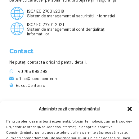
ISO/IEC 27001:2018
Sistem de management al securității informației
ISO/IEC 27701:2021
Sistem de management al confidențialității
informațiilor
Contact
Ne puteți contacta oricând pentru detalii.
+40 765 699 399
office@eueducenter.ro
EuEduCenter.ro
Administrează consimțământul
Rețele sociale
Pentru a oferi cea mai bună experiență, folosim tehnologii, cum ar fi cookie-
Ne puteți găsi și pe rețelele sociale.
uri, pentru a stoca și/sau accesa informațiile despre dispozitive.
Consimțământul pentru aceste tehnologii ne permite să procesăm date,
cum ar fi comportamentul de navigare sau ID-uri unice pe acest site. Dacă