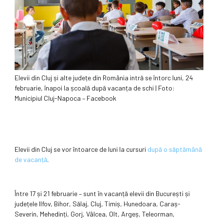
Elevii din Cluj și alte județe din România intră se întorc luni, 24
februarie, înapoi la școală după vacanța de schi | Foto:
Municipiul Cluj-Napoca – Facebook
Elevii din Cluj se vor întoarce de luni la cursuri
după o săptămână
de vacanță
.
Între 17 și 21 februarie – sunt în vacanță elevii din București și
județele Ilfov, Bihor, Sălaj, Cluj, Timiș, Hunedoara, Caraș-
Severin, Mehedinți, Gorj, Vâlcea, Olt, Argeș, Teleorman,