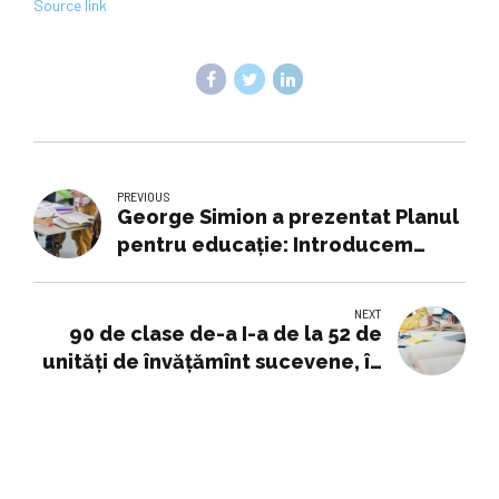
Source link
PREVIOUS
George Simion a prezentat Planul
pentru educaţie: Introducem
disciplină în şcoli, remunerăm
corespunzător profesorii.
NEXT
Sistemul educaţional trebuie să
90 de clase de-a I-a de la 52 de
se axeze şi să se orienteze către
unități de învățămînt sucevene, în
piaţa forţei de muncă
programul ”Școala Siguranței
Tedi”, derulat de Poliție și
Inspectoratul Școlar