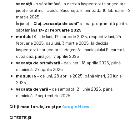
vacanţă
– o săptămână, la decizia Inspectoratelor şcolare
judeţene/al municipiului Bucureşti, în perioada 10 februarie – 2
martie 2025.
În județul
Cluj
,
„vacanța de schi”
a fost programată pentru
săptămâna
17-21 februarie 2025
.
modulul 4
– de luni, 17 februarie 2025, respectiv luni, 24
februarie 2025, sau luni, 3 martie 2025, la decizia
Inspectoratelor şcolare judeţene/al municipiului Bucureşti,
după caz, până joi, 17 aprilie 2025
vacanţa de primăvară
– de vineri, 18 aprilie 2025, până
duminică, 27 aprilie 2025
modulul 5
– de luni, 28 aprilie 2025, până vineri, 20 iunie
2025
vacanţa de vară
– de sâmbătă, 21 iunie 2025, până
duminică, 7 septembrie 2025
Citiți monitorulcj.ro și pe
Google News
CITEȘTE ȘI: