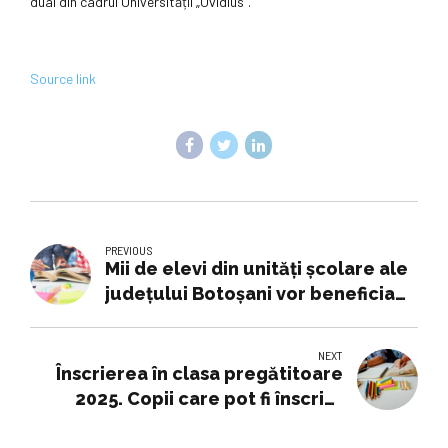
dual din cadrul Universității „Ovidius”.
Source link
PREVIOUS
Mii de elevi din unități școlare ale
județului Botoșani vor beneficia
de programul „Masă sănătoasă”:
Lista școlilor incluse! (foto), Știri
NEXT
Botoșani, Educație
Înscrierea în clasa pregătitoare
2025. Copii care pot fi înscriși,
acte necesare și procedură