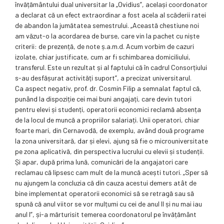
învățământului dual universitar la „Ovidius”, același coordonator
a declarat că un efect extraordinar a fost acela al scăderii ratei
de abandon la jumătatea semestrului. „Această chestiune noi
am văzut-o la acordarea de burse, care vin la pachet cu niște
criterii: de prezență, de note ș.a.m.d. Acum vorbim de cazuri
izolate, chiar justificate, cum ar fi schimbarea domiciliului,
transferul. Este un rezultat și al faptului că în cadrul Consorțiului
s-au desfășurat activități suport”, a precizat universitarul.
Ca aspect negativ, prof. dr. Cosmin Filip a semnalat faptul că,
punând la dispoziție cei mai buni angajați, care devin tutori
pentru elevi și studenți, operatorii economici reclamă absența
de la locul de muncă a propriilor salariați. Unii operatori, chiar
foarte mari, din Cernavodă, de exemplu, având două programe
la zona universitară, dar și elevi, ajung să fie o microuniversitate
pe zona aplicativă, din perspectiva lucrului cu elevii și studenții.
Și apar, după prima lună, comunicări de la angajatori care
reclamau că lipsesc cam mult de la muncă acești tutori. „Sper să
nu ajungem la concluzia că din cauza acestui demers atât de
bine implementat operatorii economici să se retragă sau să
spună că anul viitor se vor mulțumi cu cei de anul II și nu mai iau
anul I”, și-a mărturisit temerea coordonatorul pe învățământ