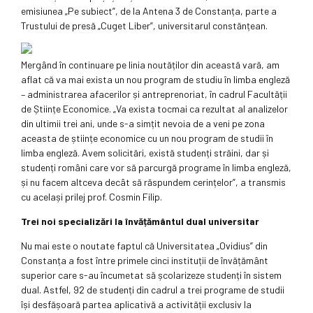
emisiunea „Pe subiect”, de la Antena 3 de Constanța, parte a
Trustului de presă „Cuget Liber”, universitarul constănțean.
Mergând în continuare pe linia noutăților din această vară, am
aflat că va mai exista un nou program de studiu în limba engleză
– administrarea afacerilor și antreprenoriat, în cadrul Facultății
de Științe Economice. „Va exista tocmai ca rezultat al analizelor
din ultimii trei ani, unde s-a simțit nevoia de a veni pe zona
aceasta de științe economice cu un nou program de studii în
limba engleză. Avem solicitări, există studenți străini, dar și
studenți români care vor să parcurgă programe în limba engleză,
și nu facem altceva decât să răspundem cerințelor”, a transmis
cu același prilej prof. Cosmin Filip.
Trei noi specializări la învățământul dual universitar
Nu mai este o noutate faptul că Universitatea „Ovidius” din
Constanța a fost între primele cinci instituții de învățământ
superior care s-au încumetat să școlarizeze studenți în sistem
dual. Astfel, 92 de studenți din cadrul a trei programe de studii
își desfășoară partea aplicativă a activității exclusiv la