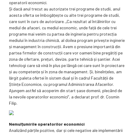
operatorii economici.
Și dacă anul trecut au autorizate trei programe de studii, anul
acesta oferta se îmbogățește cu alte trei programe de studii,
care sunt în curs de autorizare. „Ca rezultat al întâlnirilor cu
mediul de afaceri, cu mediul economic, unde față de cele trei
programe mai venim cu partea de ingineria pentru protecția
mediului în industria chimică, al doilea program privește inginerie
și management în construcții. Avem o presiune importantă din
partea firmelor de construcții care vor oameni bine pregătiți pe
zona de ofertare, prețuri, devize, parte tehnică și șantier. Acei
tehnologi care să vină în plus pe lângă cei care sunt în proiectare
și au competențe și în zona de management. Și, bineînțeles, am
lărgit paleta ofertei în sistem dual și în cadrul Facultății de
Științe Economice, cu programul Administrarea Afacerilor.
Ajungem astfel să acoperim din start șase domenii, plecând de
la nevoile operatorilor economici”, a declarat prof. dr. Cosmin
Filip.
Nemulțumirile operatorilor economici
Analizând părțile pozitive, dar și cele negative ale implementării