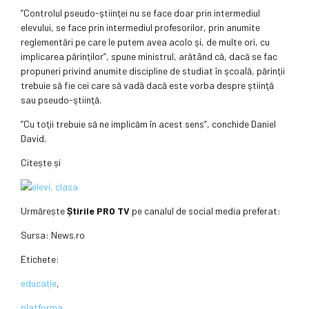
”Controlul pseudo-ştiinţei nu se face doar prin intermediul
elevului, se face prin intermediul profesorilor, prin anumite
reglementări pe care le putem avea acolo şi, de multe ori, cu
implicarea părinţilor”, spune ministrul, arătând că, dacă se fac
propuneri privind anumite discipline de studiat în şcoală, părinţii
trebuie să fie cei care să vadă dacă este vorba despre ştiinţă
sau pseudo-ştiinţă.
”Cu toţii trebuie să ne implicăm în acest sens”, conchide Daniel
David.
Citește și
Urmărește
Știrile PRO TV
pe canalul de social media preferat:
Sursa:
News.ro
Etichete:
educație
,
platforma
,