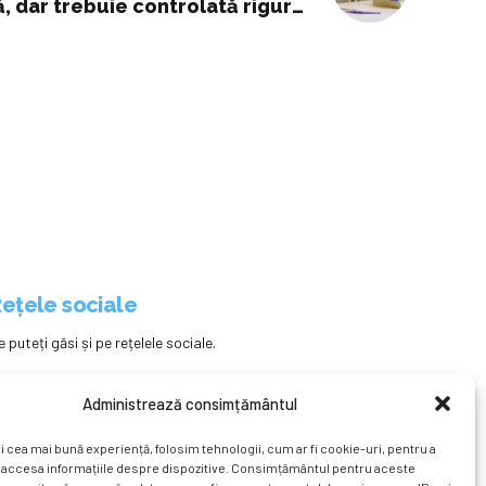
ă, dar trebuie controlată riguros
utilizarea acestora în clasă
ețele sociale
e puteți găsi și pe rețelele sociale.
Administrează consimțământul
i cea mai bună experiență, folosim tehnologii, cum ar fi cookie-uri, pentru a
 accesa informațiile despre dispozitive. Consimțământul pentru aceste