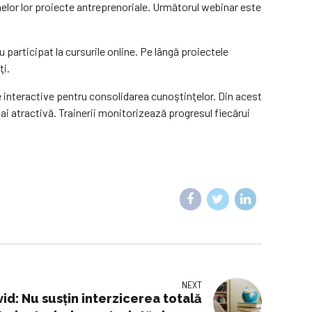
melor lor proiecte antreprenoriale. Următorul webinar este
 participat la cursurile online. Pe lângă proiectele
ţi.
ste interactive pentru consolidarea cunoştinţelor. Din acest
i atractivă. Trainerii monitorizează progresul fiecărui
NEXT
vid: Nu susțin interzicerea totală