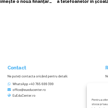
rimeşte o nouă finanţare
a telefoanelor în școal
inde programele de
Contact
R
Ne puteți contacta oricând pentru detalii.
N
WhatsApp +40 765 699 399
office@eueducenter.ro
EuEduCenter.ro
Pentru a ofer
stoca și/sau