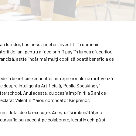
an Istudor, business angel cu investiţii în domeniul
rii doi ani pentru a face primii paşi în lumea afacerilor.
anciză, astfel încât mai mulţi copii să poată beneficia de
rede în beneficiile educaţiei antreprenoriale ne motivează
despre Inteligenţa Artificială, Public Speaking şi
terschool. Anul acesta, cu ocazia împlinirii a 5 ani de
declarat Valentin Maior, cofondator Kidprenor.
umul de la idee la execuţie. Aceştia îşi îmbunătăţesc
cursurile pun accent pe colaborare, lucrul în echipă şi