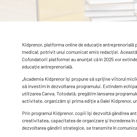
Kidprenor, platforma online de educaţie antreprenorială pe
medical, potrivit unui comunicat emis redacţiei. Această f
Cofondatorii platformei au anunţat că în 2025 vor extinde
educaţie antreprenorială.
„Academia Kidprenor îşi propune să sprijine viitorul micil
să investim în dezvoltarea programului. Extindem echipa d
utilizarea Canva. Totodată, pregătim lansarea programului 
activitate, organizăm şi prima ediţie a Galei Kidprenor, 
Prin programul Kidprenor, copiii îşi dezvoltă gândirea ant
creativitatea, capacitatea de organizare şi încrederea în 
dezvoltarea gândirii strategice, se transmite în comunica