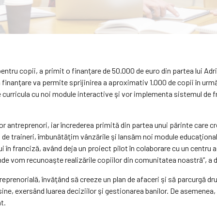
ntru copii, a primit o finanţare de 50.000 de euro din partea lui Adri
inanţare va permite sprijinirea a aproximativ 1.000 de copii în următo
 curricula cu noi module interactive şi vor implementa sistemul de fr
or antreprenori, iar încrederea primită din partea unui părinte care c
e traineri, îmbunătăţim vânzările şi lansăm noi module educaţionale 
în franciză, având deja un proiect pilot în colaborare cu un centru af
unde vom recunoaşte realizările copiilor din comunitatea noastră”, a 
reprenorială, învăţând să creeze un plan de afaceri şi să parcurgă dr
sine, exersând luarea deciziilor şi gestionarea banilor. De asemenea, 
t.