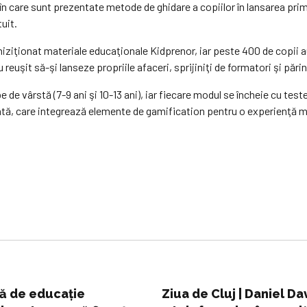
în care sunt prezentate metode de ghidare a copiilor în lansarea pri
uit.
chiziţionat materiale educaţionale Kidprenor, iar peste 400 de copii au
reuşit să-şi lanseze propriile afaceri, sprijiniţi de formatori şi părin
e de vârstă (7-9 ani şi 10-13 ani), iar fiecare modul se încheie cu te
tă, care integrează elemente de gamification pentru o experienţă ma
mă de educaţie
Ziua de Cluj | Daniel Da