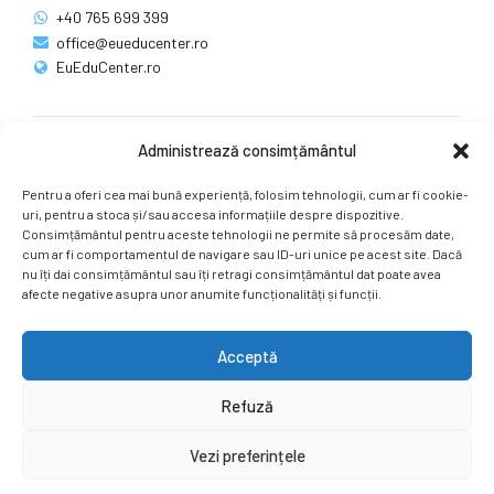
+40 765 699 399
office@eueducenter.ro
EuEduCenter.ro
Administrează consimțământul
Rețele sociale
Pentru a oferi cea mai bună experiență, folosim tehnologii, cum ar fi cookie-
Ne puteți găsi și pe rețelele sociale.
uri, pentru a stoca și/sau accesa informațiile despre dispozitive.
Consimțământul pentru aceste tehnologii ne permite să procesăm date,
cum ar fi comportamentul de navigare sau ID-uri unice pe acest site. Dacă
nu îți dai consimțământul sau îți retragi consimțământul dat poate avea
afecte negative asupra unor anumite funcționalități și funcții.
Acceptă
Copyright by
EuEduCenter.ro
.
Refuză
Prima Pagină
Simpozion Internațional
Revista
Știri
Vezi preferințele
Cont Client
ÎNAPOI SUS