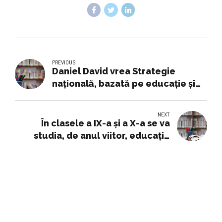
PREVIOUS
Daniel David vrea Strategie
națională, bazată pe educație și
cunoaștere științifică, pentru a
combate scăderea
NEXT
natalitățiiDaniel David vrea
În clasele a IX-a și a X-a se va
Strategie națională, bazată pe
studia, de anul viitor, educație
educație și cunoaștere științifică,
teatrală | România
pentru a combate scăderea
natalității