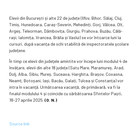
Elevii din București și alte 22 de județe (Ilfov, Bihor, Sălaj, Cluj,
Timiș, Hunedoara, Caraș-Severin, Mehedinți, Gorj, Vâlcea, Olt,
Argeș, Teleorman, Dâmbovița, Giurgiu, Prahova, Buzău, Călă­
rași, Ialomița, Vrancea, Brăila și Vaslui) se vor întoarce luni la
cursuri, după vacanţa de schi stabilită de inspectoratele şcolare
judeţene.
În timp ce elevii din judeţele amintite vor începe luni modulul 4 de
învăţare, elevii din alte 18 judeţe (Satu Mare, Maramureș, Arad,
Dolj, Alba, Sibiu, Mureș, Suceava, Harghita, Brașov, Covasna,
Neamț, Botoșani, Iași, Bacău, Galați, Tulcea și Constanța) vor
intra în vacanţă. Următoarea vacanță, de primăvară, va fi la
finalul modulului 4 şi coincide cu sărbătoarea Sfintelor Paști,
18-27 aprilie 2025.
(O. N.)
Source link