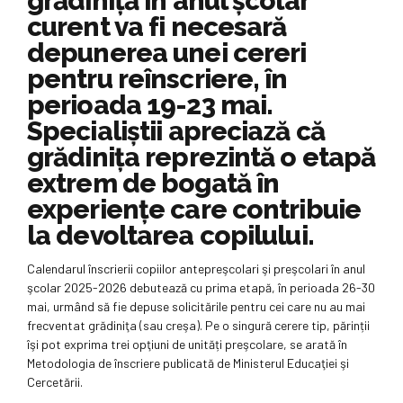
grădiniţă în anul şcolar
curent va fi necesară
depunerea unei cereri
pentru reînscriere, în
perioada 19-23 mai.
Specialiştii apreciază că
grădiniţa reprezintă o etapă
extrem de bogată în
experienţe care contribuie
la devoltarea copilului.
Calendarul înscrierii copiilor antepreşcolari şi preşcolari în anul
şcolar 2025-2026 debutează cu prima etapă, în perioada 26-30
mai, urmând să fie depuse solicitările pentru cei care nu au mai
frecventat grădiniţa (sau creşa). Pe o singură cerere tip, părinții
îşi pot exprima trei opţiuni de unități pre­şcolare, se arată în
Metodologia de înscriere publicată de Ministerul Educaţiei şi
Cercetării.