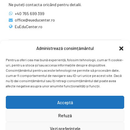
Ne puteți contacta oricând pentru detalii.
+40 765 699 399
office@eueducenter.ro
EuEduCenter.ro
Administrează consimțământul
Rețele sociale
Pentru a oferi cea mai bună experiență, folosim tehnologii, cum ar fi cookie-
Ne puteți găsi și pe rețelele sociale.
uri, pentru a stoca și/sau accesa informațiile despre dispozitive.
Consimțământul pentru aceste tehnologii ne permite să procesăm date,
cum ar fi comportamentul de navigare sau ID-uri unice pe acest site. Dacă
nu îți dai consimțământul sau îți retragi consimțământul dat poate avea
afecte negative asupra unor anumite funcționalități și funcții.
Acceptă
Copyright by
EuEduCenter.ro
.
Refuză
Prima Pagină
Simpozion Internațional
Revista
Știri
Vezi preferințele