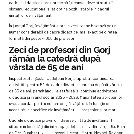
cadrele didactice care doresc să își consolideze statutul în
sistemul educațional și să obțină poziții stabile în cadrul
unităților de învățământ.
În județul Gorj, învățământul preuniversitar se bazează pe un
număr considerabil de cadre didactice, mai exact pe o rețea
formată din peste 4.000 de profesori.
Zeci de profesori din Gorj
rămân la catedră după
vârsta de 65 de ani
Inspectoratul Școlar Județean Gorj a aprobat continuarea
activității pentru 54 de cadre didactice care au depășit vârsta
de 65 de ani, permițându-le astfel să își continue activitatea
didactică și în anul școlar 2025 – 2026. Majoritatea aprobărilor
s-au acordat pentru educatori și învățători, în funcție de
necesitățile specifice ale învățământului preșcolar și primar.
Cadrele didactice provin din diverse unități de învățământ
situate în localități din întreaga județ, inclusiv din Târgu Jiu, Baia
de Fier, Bumbești-Jiu, Hurezani, Lelești, Motru, Novaci, Rovinari,