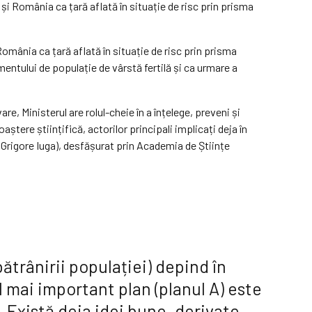
și România ca țară aflată în situație de risc prin prisma
România ca țară aflată în situație de risc prin prisma
mentului de populație de vârstă fertilă și ca urmare a
re, Ministerul are rolul-cheie în a înțelege, preveni și
ștere științifică, actorilor principali implicați deja în
de Grigore Iuga), desfășurat prin Academia de Științe
bătrânirii populației) depind în
l mai important plan (planul A) este
. Există deja idei bune, derivate