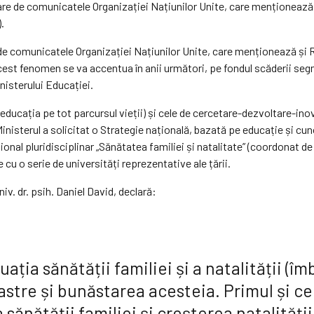
orare de comunicatele Organizației Națiunilor Unite, care menționează 
).
re de comunicatele Organizației Națiunilor Unite, care menționează și 
. Acest fenomen se va accentua în anii următori, pe fondul scăderii seg
nisterului Educației.
educația pe tot parcursul vieții) și cele de cercetare-dezvoltare-inova
nisterul a solicitat o Strategie națională, bazată pe educație și cunoa
ațional pluridisciplinar „Sănătatea familiei și natalitate” (coordonat 
u o serie de universități reprezentative ale țării.
niv. dr. psih. Daniel David, declară:
ația sănătății familiei și a natalității (îm
oastre și bunăstarea acesteia. Primul și ce
sănătății familiei și creșterea natalității