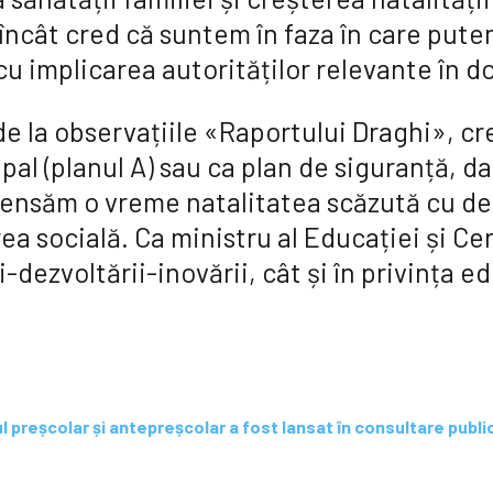
el încât cred că suntem în faza în care pu
cu implicarea autorităților relevante în d
e la observațiile «Raportului Draghi», cre
cipal (planul A) sau ca plan de siguranță, 
ensăm o vreme natalitatea scăzută cu de
ea socială. Ca ministru al Educației și Cer
-dezvoltării-inovării, cât și în privința ed
ul preșcolar și antepreșcolar a fost lansat în consultare pub