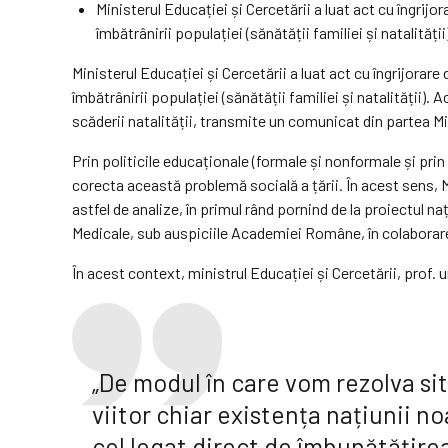
Ministerul Educației și Cercetării a luat act cu îngrij
îmbătrânirii populației (sănătății familiei și natalității
Ministerul Educației și Cercetării a luat act cu îngrijora
îmbătrânirii populației (sănătății familiei și natalității)
scăderii natalității, transmite un comunicat din partea Mi
Prin politicile educaționale (formale și nonformale și prin 
corecta această problemă socială a țării. În acest sens, Mi
astfel de analize, în primul rând pornind de la proiectul n
Medicale, sub auspiciile Academiei Române, în colaborare c
În acest context, ministrul Educației și Cercetării, prof. u
„De modul în care vom rezolva situ
viitor chiar existența națiunii n
cel legat direct de îmbunătățirea 